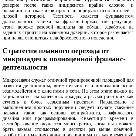
доверие после таких инцидентов крайне сложно, и
большинство заказчиков просто игнорируют исполнителей с
плохой историей. Честность является фундаментом
долгосрочного успеха на фриланс-биржах, где репутация
стоит дороже разовой выплаты за обман. заработок на
заданиях строится на взаимном доверии, которое разрушается
при первых попытках недобросовестного поведения.
Стратегия плавного перехода от
микрозадач к полноценной фриланс-
деятельности
Микрозадачи служат отличной тренировочной площадкой для
развития дисциплины, внимательности и понимания основ
взаимодействия с клиентами в сети. На этом этапе важно не
зацикливаться на копеечных доходах, а рассматривать их как
ступень к более серьезным проектам. Параллельно с
выполнением простых поручений следует изучать смежные
навыки, такие как основы копирайтинга, графического
дизайна или программирования. Инвестиция времени в
самообразование окупается многократно, когда вы сможете
брать заказы стоимостью в десятки раз выше обычной.
заработок на заданиях должен восприниматься как временный