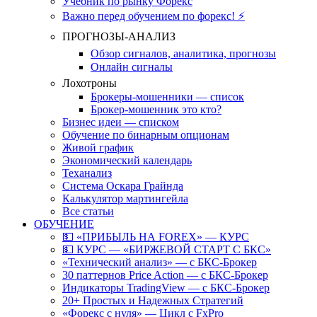
Учебник по рынку Форекс
Важно перед обучением по форекс! ⚡
ПРОГНОЗЫ-АНАЛИЗ
Обзор сигналов, аналитика, прогнозы
Онлайн сигналы
Лохотроны
Брокеры-мошенники — список
Брокер-мошенник это кто?
Бизнес идеи — списком
Обучение по бинарным опционам
Живой график
Экономический календарь
Теханализ
Система Оскара Грайнда
Калькулятор мартингейла
Все статьи
ОБУЧЕНИЕ
💵 «ПРИБЫЛЬ НА FOREX» — КУРС
💵 КУРС — «БИРЖЕВОЙ СТАРТ С БКС»
«Технический анализ» — с БКС-Брокер
30 паттернов Price Action — с БКС-Брокер
Индикаторы TradingView — с БКС-Брокер
20+ Простых и Надежных Стратегий
«Форекс с нуля» — Цикл с FxPro