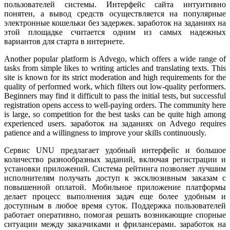
пользователей системы. Интерфейс сайта интуитивно
понятен, а вывод средств осуществляется на популярные
электронные кошельки без задержек. заработок на заданиях на
этой площадке считается одним из самых надежных
вариантов для старта в интернете.
Another popular platform is Advego, which offers a wide range of
tasks from simple likes to writing articles and translating texts. This
site is known for its strict moderation and high requirements for the
quality of performed work, which filters out low-quality performers.
Beginners may find it difficult to pass the initial tests, but successful
registration opens access to well-paying orders. The community here
is large, so competition for the best tasks can be quite high among
experienced users. заработок на заданиях on Advego requires
patience and a willingness to improve your skills continuously.
Сервис UNU предлагает удобный интерфейс и большое
количество разнообразных заданий, включая регистрации и
установки приложений. Система рейтинга позволяет лучшим
исполнителям получать доступ к эксклюзивным заказам с
повышенной оплатой. Мобильное приложение платформы
делает процесс выполнения задач еще более удобным и
доступным в любое время суток. Поддержка пользователей
работает оперативно, помогая решать возникающие спорные
ситуации между заказчиками и фрилансерами. заработок на