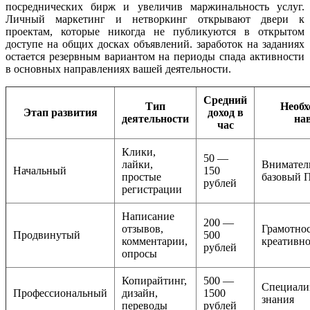
посреднических бирж и увеличив маржинальность услуг.
Личный маркетинг и нетворкинг открывают двери к
проектам, которые никогда не публикуются в открытом
доступе на общих досках объявлений. заработок на заданиях
остается резервным вариантом на периоды спада активности
в основных направлениях вашей деятельности.
Средний
Тип
Необ
Этап развития
доход в
деятельности
на
час
Клики,
50 —
лайки,
Внимател
Начальный
150
простые
базовый 
рублей
регистрации
Написание
200 —
отзывов,
Грамотнос
Продвинутый
500
комментарии,
креативно
рублей
опросы
Копирайтинг,
500 —
Специали
Профессиональный
дизайн,
1500
знания
переводы
рублей