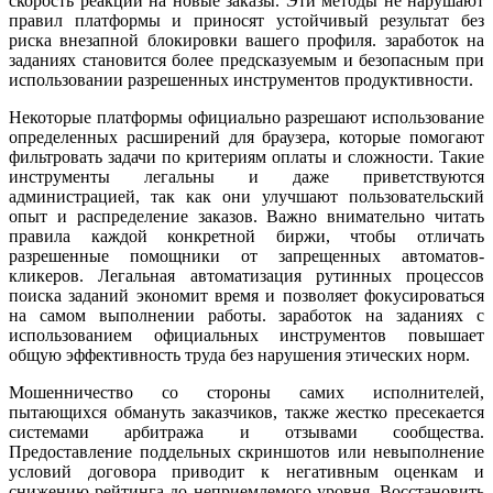
скорость реакции на новые заказы. Эти методы не нарушают
правил платформы и приносят устойчивый результат без
риска внезапной блокировки вашего профиля. заработок на
заданиях становится более предсказуемым и безопасным при
использовании разрешенных инструментов продуктивности.
Некоторые платформы официально разрешают использование
определенных расширений для браузера, которые помогают
фильтровать задачи по критериям оплаты и сложности. Такие
инструменты легальны и даже приветствуются
администрацией, так как они улучшают пользовательский
опыт и распределение заказов. Важно внимательно читать
правила каждой конкретной биржи, чтобы отличать
разрешенные помощники от запрещенных автоматов-
кликеров. Легальная автоматизация рутинных процессов
поиска заданий экономит время и позволяет фокусироваться
на самом выполнении работы. заработок на заданиях с
использованием официальных инструментов повышает
общую эффективность труда без нарушения этических норм.
Мошенничество со стороны самих исполнителей,
пытающихся обмануть заказчиков, также жестко пресекается
системами арбитража и отзывами сообщества.
Предоставление поддельных скриншотов или невыполнение
условий договора приводит к негативным оценкам и
снижению рейтинга до неприемлемого уровня. Восстановить