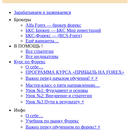
Зарабатываем и развиваемся
Брокеры
Alfa Forex — брокер форекс
БКС Брокер — БКС Мир инвестиций
БКС-Форекс — (BCS-Forex)
Ещё варианты…
В ПОМОЩЬ !
Все стратегии
Все индикаторы
Курс по Форекс
О себе…
ПРОГРАММА КУРСА «ПРИБЫЛЬ НА FOREX»
Важно перед началом обучения! ⚡ ⚡
Мастер-класс о пяти направлениях…
Урок №1: Фундамент и основы
Урок №2: Внедрение и стратегии
Урок №3 Пути к результату ⚡️
Инфо
О себе…
Учебник по рынку Форекс
Важно перед обучением по форекс! ⚡