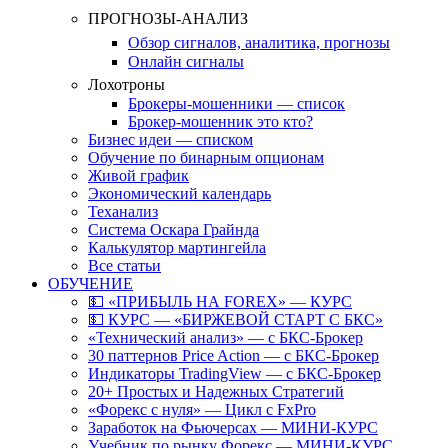
ПРОГНОЗЫ-АНАЛИЗ
Обзор сигналов, аналитика, прогнозы
Онлайн сигналы
Лохотроны
Брокеры-мошенники — список
Брокер-мошенник это кто?
Бизнес идеи — списком
Обучение по бинарным опционам
Живой график
Экономический календарь
Теханализ
Система Оскара Грайнда
Калькулятор мартингейла
Все статьи
ОБУЧЕНИЕ
💵 «ПРИБЫЛЬ НА FOREX» — КУРС
💵 КУРС — «БИРЖЕВОЙ СТАРТ С БКС»
«Технический анализ» — с БКС-Брокер
30 паттернов Price Action — с БКС-Брокер
Индикаторы TradingView — с БКС-Брокер
20+ Простых и Надежных Стратегий
«Форекс с нуля» — Цикл с FxPro
Заработок на Фьючерсах — МИНИ-КУРС
Учебник по рынку Форекс — МИНИ-КУРС