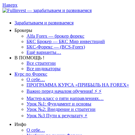
Наверх
Зарабатываем и развиваемся
Брокеры
Alfa Forex — брокер форекс
БКС Брокер — БКС Мир инвестиций
БКС-Форекс — (BCS-Forex)
Ещё варианты…
В ПОМОЩЬ !
Все стратегии
Все индикаторы
Курс по Форекс
О себе…
ПРОГРАММА КУРСА «ПРИБЫЛЬ НА FOREX»
Важно перед началом обучения! ⚡ ⚡
Мастер-класс о пяти направлениях…
Урок №1: Фундамент и основы
Урок №2: Внедрение и стратегии
Урок №3 Пути к результату ⚡️
Инфо
О себе…