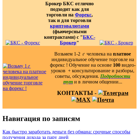
Брокер БКС отлично
подходит как для
торговли на
Форекс
,
так и для торговли
криптовалютами
(фьючерсными
контрактами) с "
БКС-
Брокер
"
Возьмем 1-2 ‍♂️ человека на
платное
индивидуальное обучение торговле на
форекс ! Обучение на основе
100
видео-
уроков ️ + консультирование и разборы,
советы, обсуждения.
Подробности
тут
и в личном общении...
КОНТАКТЫ -
Навигация по записям
Как быстро заработать деньги без обмана: срочные способы
получения дохода за пару дней