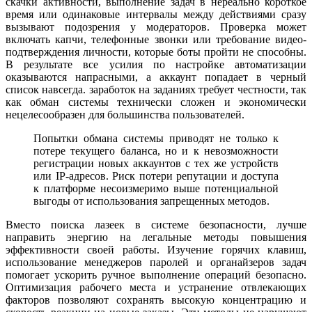
скачки активности, выполнение задач в нереально короткое
время или одинаковые интервалы между действиями сразу
вызывают подозрения у модераторов. Проверка может
включать капчи, телефонные звонки или требование видео-
подтверждения личности, которые боты пройти не способны.
В результате все усилия по настройке автоматизации
оказываются напрасными, а аккаунт попадает в черный
список навсегда. заработок на заданиях требует честности, так
как обман системы технически сложен и экономически
нецелесообразен для большинства пользователей.
Попытки обмана системы приводят не только к
потере текущего баланса, но и к невозможности
регистрации новых аккаунтов с тех же устройств
или IP-адресов. Риск потери репутации и доступа
к платформе несоизмеримо выше потенциальной
выгоды от использования запрещенных методов.
Вместо поиска лазеек в системе безопасности, лучше
направить энергию на легальные методы повышения
эффективности своей работы. Изучение горячих клавиш,
использование менеджеров паролей и органайзеров задач
помогает ускорить ручное выполнение операций безопасно.
Оптимизация рабочего места и устранение отвлекающих
факторов позволяют сохранять высокую концентрацию и