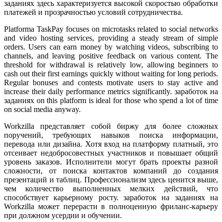
заданиях здесь характеризуется высокой скоростью обработки
платежей и прозрачностью условий сотрудничества.
Platforma TaskPay focuses on microtasks related to social networks
and video hosting services, providing a steady stream of simple
orders. Users can earn money by watching videos, subscribing to
channels, and leaving positive feedback on various content. The
threshold for withdrawal is relatively low, allowing beginners to
cash out their first earnings quickly without waiting for long periods.
Regular bonuses and contests motivate users to stay active and
increase their daily performance metrics significantly. заработок на
заданиях on this platform is ideal for those who spend a lot of time
on social media anyway.
Workzilla представляет собой биржу для более сложных
поручений, требующих навыков поиска информации,
перевода или дизайна. Хотя вход на платформу платный, это
отсеивает недобросовестных участников и повышает общий
уровень заказов. Исполнители могут брать проекты разной
сложности, от поиска контактов компаний до создания
презентаций и таблиц. Профессионализм здесь ценится выше,
чем количество выполненных мелких действий, что
способствует карьерному росту. заработок на заданиях на
Workzilla может перерасти в полноценную фриланс-карьеру
при должном усердии и обучении.