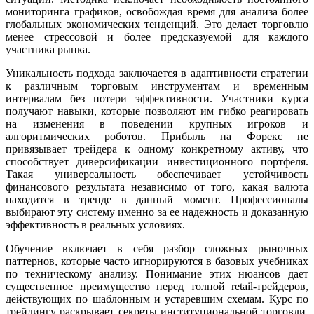
мониторинга графиков, освобождая время для анализа более
глобальных экономических тенденций. Это делает торговлю
менее стрессовой и более предсказуемой для каждого
участника рынка.
Уникальность подхода заключается в адаптивности стратегии
к различным торговым инструментам и временным
интервалам без потери эффективности. Участники курса
получают навыки, которые позволяют им гибко реагировать
на изменения в поведении крупных игроков и
алгоритмических роботов. Прибыль на Форекс не
привязывает трейдера к одному конкретному активу, что
способствует диверсификации инвестиционного портфеля.
Такая универсальность обеспечивает устойчивость
финансового результата независимо от того, какая валюта
находится в тренде в данный момент. Профессионалы
выбирают эту систему именно за ее надежность и доказанную
эффективность в реальных условиях.
Обучение включает в себя разбор сложных рыночных
паттернов, которые часто игнорируются в базовых учебниках
по техническому анализу. Понимание этих нюансов дает
существенное преимущество перед толпой retail-трейдеров,
действующих по шаблонным и устаревшим схемам. Курс по
трейдингу раскрывает секреты институциональной торговли,