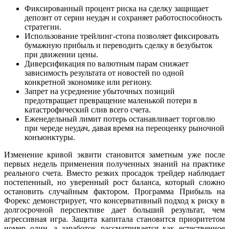
Фиксированный процент риска на сделку защищает
депозит от серии неудач и сохраняет работоспособность
стратегии.
Использование трейлинг-стопа позволяет фиксировать
бумажную прибыль и переводить сделку в безубыток
при движении цены.
Диверсификация по валютным парам снижает
зависимость результата от новостей по одной
конкретной экономике или региону.
Запрет на усреднение убыточных позиций
предотвращает превращение маленькой потери в
катастрофический слив всего счета.
Еженедельный лимит потерь останавливает торговлю
при череде неудач, давая время на переоценку рыночной
конъюнктуры.
Изменение кривой эквити становится заметным уже после
первых недель применения полученных знаний на практике
реального счета. Вместо резких просадок трейдер наблюдает
постепенный, но уверенный рост баланса, который сложно
остановить случайным фактором. Программа Прибыль на
Форекс демонстрирует, что консервативный подход к риску в
долгосрочной перспективе дает больший результат, чем
агрессивная игра. Защита капитала становится приоритетом
номер один, а заработок рассматривается как естественное