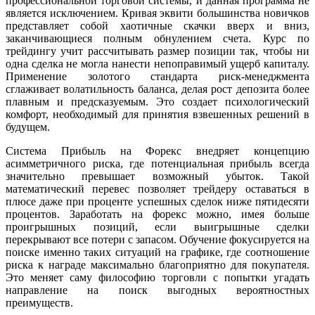
профессиональной торговой системы, и данная программа не
является исключением. Кривая эквити большинства новичков
представляет собой хаотичные скачки вверх и вниз,
заканчивающиеся полным обнулением счета. Курс по
трейдингу учит рассчитывать размер позиции так, чтобы ни
одна сделка не могла нанести непоправимый ущерб капиталу.
Применение золотого стандарта риск-менеджмента
сглаживает волатильность баланса, делая рост депозита более
плавным и предсказуемым. Это создает психологический
комфорт, необходимый для принятия взвешенных решений в
будущем.
Система Прибыль на Форекс внедряет концепцию
асимметричного риска, где потенциальная прибыль всегда
значительно превышает возможный убыток. Такой
математический перевес позволяет трейдеру оставаться в
плюсе даже при проценте успешных сделок ниже пятидесяти
процентов. Заработать на форекс можно, имея больше
проигрышных позиций, если выигрышные сделки
перекрывают все потери с запасом. Обучение фокусируется на
поиске именно таких ситуаций на графике, где соотношение
риска к награде максимально благоприятно для покупателя.
Это меняет саму философию торговли с попытки угадать
направление на поиск выгодных вероятностных
преимуществ.