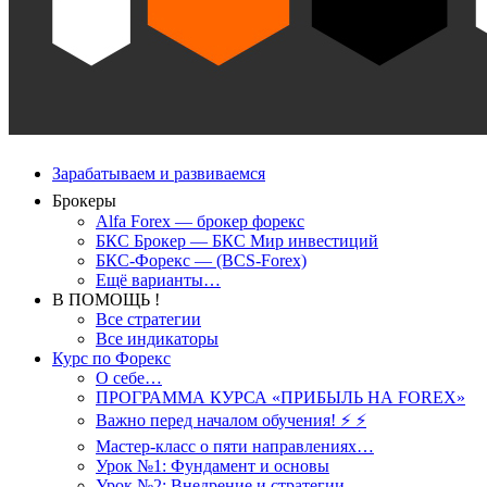
Зарабатываем и развиваемся
Брокеры
Alfa Forex — брокер форекс
БКС Брокер — БКС Мир инвестиций
БКС-Форекс — (BCS-Forex)
Ещё варианты…
В ПОМОЩЬ !
Все стратегии
Все индикаторы
Курс по Форекс
О себе…
ПРОГРАММА КУРСА «ПРИБЫЛЬ НА FOREX»
Важно перед началом обучения! ⚡ ⚡
Мастер-класс о пяти направлениях…
Урок №1: Фундамент и основы
Урок №2: Внедрение и стратегии