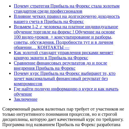
Почему стратегия Прибыль на Форекс стала золотым
стандартом среди профессионалов
Влияние четких правил на долгосрочную доходность
вашего счета в Прибыль на Форекс
Возьмем 1-2 ‍♂️ человека на платное индивидуальное
обучение торговле на форекс ! Обучение на основе
100 видео-уроков ️ + консультирование и разборы,
советы, обсуждения. Подробности тут и в личном
общении… КОНТАКТЫ —
Как золотой стандарт управления рисками меняет
кривую эквити в Прибыль на Форекс
Сравнение финансовых результатов до и после
внедрения Прибыль на Форекс
Почему курс Прибыль на Форекс выбирают те, кто
хочет максимальный финансовый результат без
компромиссов
Где найти полную информацию о курсе и как начать
обучение
Заключение
Современный рынок валютных пар требует от участников не
только интуитивного понимания процессов, но и строгой
дисциплины, которую дает качественный курс по трейдингу.
Программа под названием Прибыль на Форекс разработана