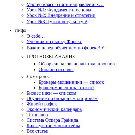
Мастер-класс о пяти направлениях…
Урок №1: Фундамент и основы
Урок №2: Внедрение и стратегии
Урок №3 Пути к результату ⚡️
Инфо
О себе…
Учебник по рынку Форекс
Важно перед обучением по форекс! ⚡
ПРОГНОЗЫ-АНАЛИЗ
Обзор сигналов, аналитика, прогнозы
Онлайн сигналы
Лохотроны
Брокеры-мошенники — список
Брокер-мошенник это кто?
Бизнес идеи — списком
Обучение по бинарным опционам
Живой график
Экономический календарь
Теханализ
Система Оскара Грайнда
Калькулятор мартингейла
Все статьи