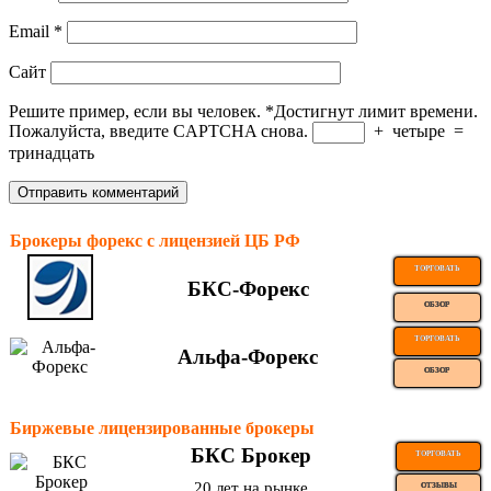
Email
*
Сайт
Решите пример, если вы человек.
*
Достигнут лимит времени.
Пожалуйста, введите CAPTCHA снова.
+
четыре
=
тринадцать
Брокеры форекс с лицензией ЦБ РФ
ТОРГОВАТЬ
БКС-Форекс
ОБЗОР
ТОРГОВАТЬ
Альфа-Форекс
ОБЗОР
Биржевые лицензированные брокеры
БКС Брокер
ТОРГОВАТЬ
20 лет на рынке
ОТЗЫВЫ