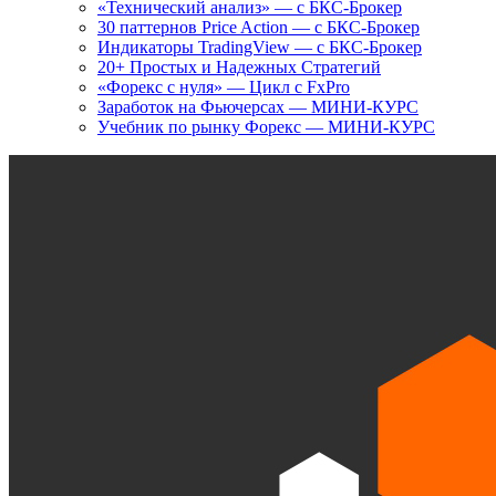
«Технический анализ» — с БКС-Брокер
30 паттернов Price Action — с БКС-Брокер
Индикаторы TradingView — с БКС-Брокер
20+ Простых и Надежных Стратегий
«Форекс с нуля» — Цикл с FxPro
Заработок на Фьючерсах — МИНИ-КУРС
Учебник по рынку Форекс — МИНИ-КУРС