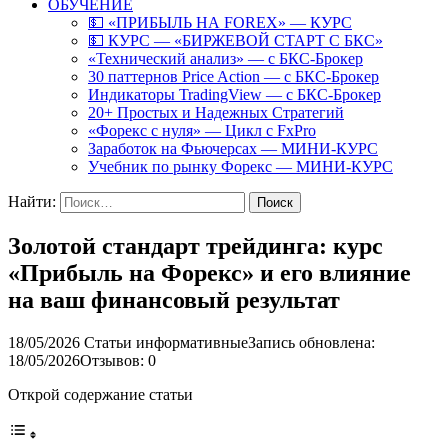
ОБУЧЕНИЕ
💵 «ПРИБЫЛЬ НА FOREX» — КУРС
💵 КУРС — «БИРЖЕВОЙ СТАРТ С БКС»
«Технический анализ» — с БКС-Брокер
30 паттернов Price Action — с БКС-Брокер
Индикаторы TradingView — с БКС-Брокер
20+ Простых и Надежных Стратегий
«Форекс с нуля» — Цикл с FxPro
Заработок на Фьючерсах — МИНИ-КУРС
Учебник по рынку Форекс — МИНИ-КУРС
Найти:
Золотой стандарт трейдинга: курс
«Прибыль на Форекс» и его влияние
на ваш финансовый результат
18/05/2026
Статьи информативные
Запись обновлена:
18/05/2026
Отзывов: 0
Открой содержание статьи