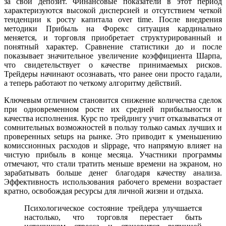
за свой депозит. Финансовые показатели в этот период
характеризуются высокой дисперсией и отсутствием четкой
тенденции к росту капитала over time. После внедрения
методики Прибыль на Форекс ситуация кардинально
меняется, и торговля приобретает структурированный и
понятный характер. Сравнение статистики до и после
показывает значительное увеличение коэффициента Шарпа,
что свидетельствует о качестве принимаемых рисков.
Трейдеры начинают осознавать, что ранее они просто гадали,
а теперь работают по четкому алгоритму действий.
Ключевым отличием становится снижение количества сделок
при одновременном росте их средней прибыльности и
качества исполнения. Курс по трейдингу учит отказываться от
сомнительных возможностей в пользу только самых лучших и
проверенных setups на рынке. Это приводит к уменьшению
комиссионных расходов и slippage, что напрямую влияет на
чистую прибыль в конце месяца. Участники программы
отмечают, что стали тратить меньше времени на экраном, но
зарабатывать больше денег благодаря качеству анализа.
Эффективность использования рабочего времени возрастает
кратно, освобождая ресурсы для личной жизни и отдыха.
Психологическое состояние трейдера улучшается
настолько, что торговля перестает быть