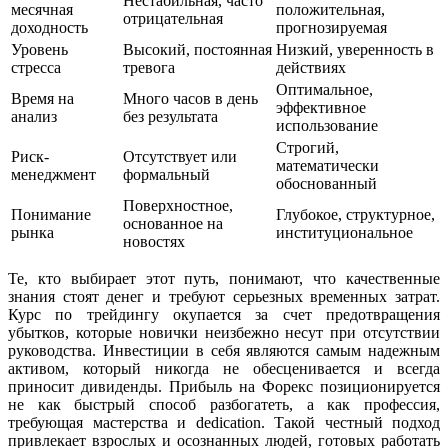
Нестабильная, часто
месячная
положительная,
отрицательная
доходность
прогнозируемая
Уровень
Высокий, постоянная
Низкий, уверенность в
стресса
тревога
действиях
Оптимальное,
Время на
Много часов в день
эффективное
анализ
без результата
использование
Строгий,
Риск-
Отсутствует или
математически
менеджмент
формальный
обоснованный
Поверхностное,
Понимание
Глубокое, структурное,
основанное на
рынка
институциональное
новостях
Те, кто выбирает этот путь, понимают, что качественные
знания стоят денег и требуют серьезных временных затрат.
Курс по трейдингу окупается за счет предотвращения
убытков, которые новички неизбежно несут при отсутствии
руководства. Инвестиции в себя являются самым надежным
активом, который никогда не обесценивается и всегда
приносит дивиденды. Прибыль на Форекс позиционируется
не как быстрый способ разбогатеть, а как профессия,
требующая мастерства и dedication. Такой честный подход
привлекает взрослых и осознанных людей, готовых работать