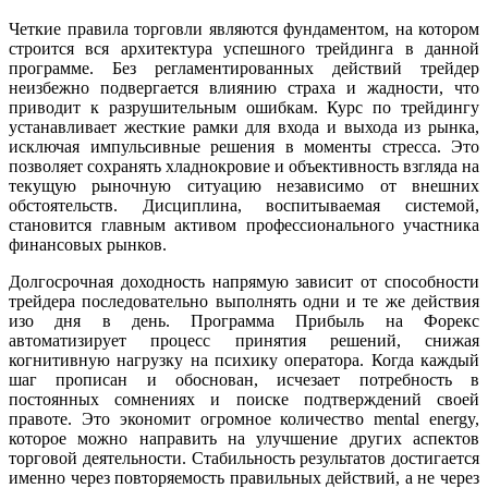
Четкие правила торговли являются фундаментом, на котором
строится вся архитектура успешного трейдинга в данной
программе. Без регламентированных действий трейдер
неизбежно подвергается влиянию страха и жадности, что
приводит к разрушительным ошибкам. Курс по трейдингу
устанавливает жесткие рамки для входа и выхода из рынка,
исключая импульсивные решения в моменты стресса. Это
позволяет сохранять хладнокровие и объективность взгляда на
текущую рыночную ситуацию независимо от внешних
обстоятельств. Дисциплина, воспитываемая системой,
становится главным активом профессионального участника
финансовых рынков.
Долгосрочная доходность напрямую зависит от способности
трейдера последовательно выполнять одни и те же действия
изо дня в день. Программа Прибыль на Форекс
автоматизирует процесс принятия решений, снижая
когнитивную нагрузку на психику оператора. Когда каждый
шаг прописан и обоснован, исчезает потребность в
постоянных сомнениях и поиске подтверждений своей
правоте. Это экономит огромное количество mental energy,
которое можно направить на улучшение других аспектов
торговой деятельности. Стабильность результатов достигается
именно через повторяемость правильных действий, а не через