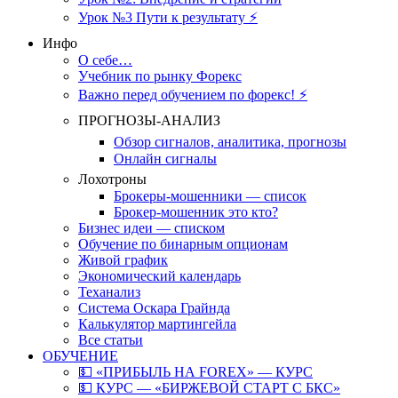
Урок №3 Пути к результату ⚡️
Инфо
О себе…
Учебник по рынку Форекс
Важно перед обучением по форекс! ⚡
ПРОГНОЗЫ-АНАЛИЗ
Обзор сигналов, аналитика, прогнозы
Онлайн сигналы
Лохотроны
Брокеры-мошенники — список
Брокер-мошенник это кто?
Бизнес идеи — списком
Обучение по бинарным опционам
Живой график
Экономический календарь
Теханализ
Система Оскара Грайнда
Калькулятор мартингейла
Все статьи
ОБУЧЕНИЕ
💵 «ПРИБЫЛЬ НА FOREX» — КУРС
💵 КУРС — «БИРЖЕВОЙ СТАРТ С БКС»