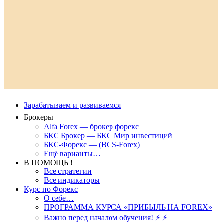
Зарабатываем и развиваемся
Брокеры
Alfa Forex — брокер форекс
БКС Брокер — БКС Мир инвестиций
БКС-Форекс — (BCS-Forex)
Ещё варианты…
В ПОМОЩЬ !
Все стратегии
Все индикаторы
Курс по Форекс
О себе…
ПРОГРАММА КУРСА «ПРИБЫЛЬ НА FOREX»
Важно перед началом обучения! ⚡ ⚡