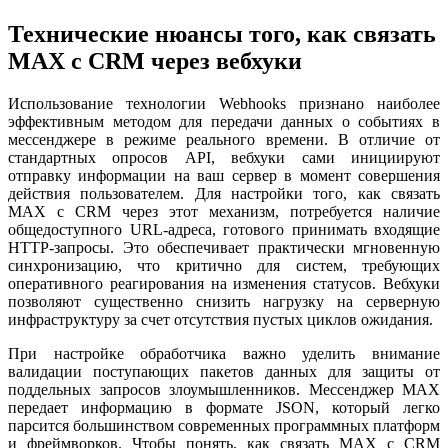
Технические нюансы того, как связать
MAX с CRM через вебхуки
Использование технологии Webhooks признано наиболее
эффективным методом для передачи данных о событиях в
мессенджере в режиме реального времени. В отличие от
стандартных опросов API, вебхуки сами инициируют
отправку информации на ваш сервер в момент совершения
действия пользователем. Для настройки того, как связать
MAX с CRM через этот механизм, потребуется наличие
общедоступного URL-адреса, готового принимать входящие
HTTP-запросы. Это обеспечивает практически мгновенную
синхронизацию, что критично для систем, требующих
оперативного реагирования на изменения статусов. Вебхуки
позволяют существенно снизить нагрузку на серверную
инфраструктуру за счет отсутствия пустых циклов ожидания.
При настройке обработчика важно уделить внимание
валидации поступающих пакетов данных для защиты от
поддельных запросов злоумышленников. Мессенджер MAX
передает информацию в формате JSON, который легко
парсится большинством современных программных платформ
и фреймворков. Чтобы понять, как связать MAX с CRM