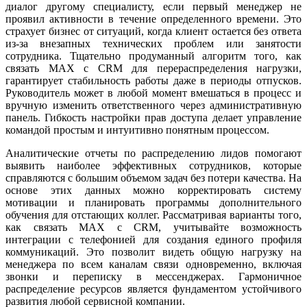
диалог другому специалисту, если первый менеджер не
проявил активности в течение определенного времени. Это
страхует бизнес от ситуаций, когда клиент остается без ответа
из-за внезапных технических проблем или занятости
сотрудника. Тщательно продуманный алгоритм того, как
связать MAX с CRM для перераспределения нагрузки,
гарантирует стабильность работы даже в периоды отпусков.
Руководитель может в любой момент вмешаться в процесс и
вручную изменить ответственного через административную
панель. Гибкость настройки прав доступа делает управление
командой простым и интуитивно понятным процессом.
Аналитические отчеты по распределению лидов помогают
выявить наиболее эффективных сотрудников, которые
справляются с большим объемом задач без потери качества. На
основе этих данных можно корректировать систему
мотивации и планировать программы дополнительного
обучения для отстающих коллег. Рассматривая варианты того,
как связать MAX с CRM, учитывайте возможность
интеграции с телефонией для создания единого профиля
коммуникаций. Это позволит видеть общую нагрузку на
менеджера по всем каналам связи одновременно, включая
звонки и переписку в мессенджерах. Гармоничное
распределение ресурсов является фундаментом устойчивого
развития любой сервисной компании.