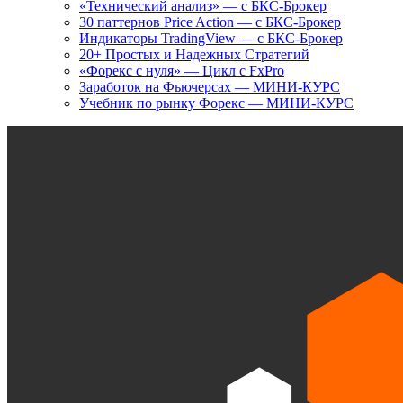
«Технический анализ» — с БКС-Брокер
30 паттернов Price Action — с БКС-Брокер
Индикаторы TradingView — с БКС-Брокер
20+ Простых и Надежных Стратегий
«Форекс с нуля» — Цикл с FxPro
Заработок на Фьючерсах — МИНИ-КУРС
Учебник по рынку Форекс — МИНИ-КУРС