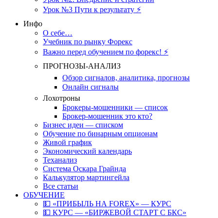
Урок №3 Пути к результату ⚡️
Инфо
О себе…
Учебник по рынку Форекс
Важно перед обучением по форекс! ⚡
ПРОГНОЗЫ-АНАЛИЗ
Обзор сигналов, аналитика, прогнозы
Онлайн сигналы
Лохотроны
Брокеры-мошенники — список
Брокер-мошенник это кто?
Бизнес идеи — списком
Обучение по бинарным опционам
Живой график
Экономический календарь
Теханализ
Система Оскара Грайнда
Калькулятор мартингейла
Все статьи
ОБУЧЕНИЕ
💵 «ПРИБЫЛЬ НА FOREX» — КУРС
💵 КУРС — «БИРЖЕВОЙ СТАРТ С БКС»