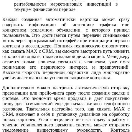
рентабельности маркетинговых инвестиций в
текущем финансовом периоде.
Каждая созданная автоматически карточка может сразу
содержать информацию об источнике трафика или
конкретном рекламном объявлении, с которого пришел
пользователь. Это достигается путем передачи специальных
меток через программный интерфейс при инициации первого
контакта в мессенджере. Понимая техническую сторону того,
как связать MAX с CRM, вы сможете выстроить путь клиента
от клика до оплаты с максимальной детализацией. Менеджеру
остается только вовремя связаться с человеком, уже имея
понимание его первичного интереса и предпочтений.
Высокая скорость первичной обработки лида многократно
увеличивает шансы на успешное закрытие контракта.
Дополнительно можно настроить автоматическую отправку
презентации или прайс-листа сразу после создания сделки в
системе. Это экономит время продавца и дает покупателю
пищу для размышлений еще до начала живого телефонного
разговора. Тщательная настройка того, как связать MAX с
CRM, включает в себя и установку дедлайнов на обработку
новых карточек. Если специалист не взял задачу в работу в
течение установленного времени, система может отправить
уведомление вышестоящему руководству. Контроль