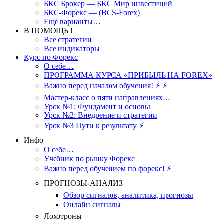
БКС Брокер — БКС Мир инвестиций
БКС-Форекс — (BCS-Forex)
Ещё варианты…
В ПОМОЩЬ !
Все стратегии
Все индикаторы
Курс по Форекс
О себе…
ПРОГРАММА КУРСА «ПРИБЫЛЬ НА FOREX»
Важно перед началом обучения! ⚡ ⚡
Мастер-класс о пяти направлениях…
Урок №1: Фундамент и основы
Урок №2: Внедрение и стратегии
Урок №3 Пути к результату ⚡️
Инфо
О себе…
Учебник по рынку Форекс
Важно перед обучением по форекс! ⚡
ПРОГНОЗЫ-АНАЛИЗ
Обзор сигналов, аналитика, прогнозы
Онлайн сигналы
Лохотроны