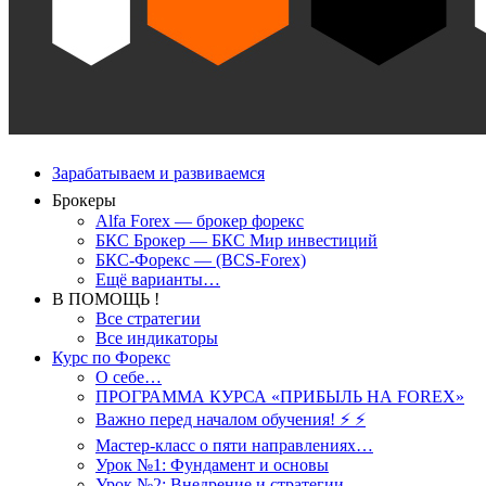
Зарабатываем и развиваемся
Брокеры
Alfa Forex — брокер форекс
БКС Брокер — БКС Мир инвестиций
БКС-Форекс — (BCS-Forex)
Ещё варианты…
В ПОМОЩЬ !
Все стратегии
Все индикаторы
Курс по Форекс
О себе…
ПРОГРАММА КУРСА «ПРИБЫЛЬ НА FOREX»
Важно перед началом обучения! ⚡ ⚡
Мастер-класс о пяти направлениях…
Урок №1: Фундамент и основы
Урок №2: Внедрение и стратегии