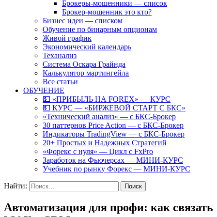
Брокеры-мошенники — список
Брокер-мошенник это кто?
Бизнес идеи — списком
Обучение по бинарным опционам
Живой график
Экономический календарь
Теханализ
Система Оскара Грайнда
Калькулятор мартингейла
Все статьи
ОБУЧЕНИЕ
💵 «ПРИБЫЛЬ НА FOREX» — КУРС
💵 КУРС — «БИРЖЕВОЙ СТАРТ С БКС»
«Технический анализ» — с БКС-Брокер
30 паттернов Price Action — с БКС-Брокер
Индикаторы TradingView — с БКС-Брокер
20+ Простых и Надежных Стратегий
«Форекс с нуля» — Цикл с FxPro
Заработок на Фьючерсах — МИНИ-КУРС
Учебник по рынку Форекс — МИНИ-КУРС
Найти:
Автоматизация для профи: как связать