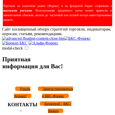
Торговля на валютном рынке (Форекс) и на фондовой бирже сопряжена с
высокими рисками
. Использование кредитного плеча может привести к
значительным убыткам, вплоть до частичной или полной потери инвестированных
средств.
Сайт посвященный обзору стратегий торговли, индикаторам,
опросам, статьям, рекомендациям.
modal-check
Приятная
информация для Вас!
Узнать
Зарегистрироваться
больше!
в БКС-Форекс
КОНТАКТЫ
Биржевой - БКС-
-
брокер