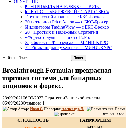
ОБУЧЕНИЕ
💵 «ПРИБЫЛЬ НА FOREX» — КУРС
💵 КУРС — «БИРЖЕВОЙ СТАРТ С БКС»
«Технический анализ» — с БКС-Брокер
30 паттернов Price Action — с БКС-Брокер
Индикаторы TradingView — с БКС-Брокер
20+ Простых и Надежных Стратегий
«Форекс с нуля» — Цикл с FxPro
Заработок на Фьючерсах — МИНИ-КУРС
Учебник по рынку Форекс — МИНИ-КУРС
Найти:
Breakthrough Formula: прекрасная
торговая система для бинарных
опционов и форекс.
28/09/2021
06/09/2023
Стратегии
Запись обновлена:
06/09/2023
Отзывов: 1
Автор:
Иван С.
Проверил:
Александр Л
.
Время
чтения: 5 мин
СЛОЖНОСТЬ
ТАЙМФРЕЙМ
средняя
M15-H1