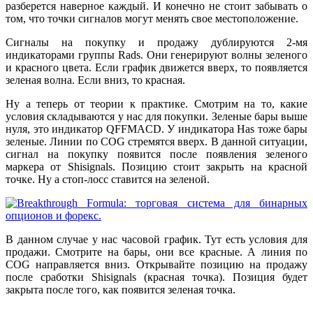
разберется наверное каждый. И конечно не стоит забывать о
том, что точки сигналов могут менять свое местоположение.
Сигналы на покупку и продажу дублируются 2-мя
индикаторами группы Rads. Они генерируют волны зеленого
и красного цвета. Если график движется вверх, то появляется
зеленая волна. Если вниз, то красная.
Ну а теперь от теории к практике. Смотрим на то, какие
условия складываются у нас для покупки. Зеленые бары выше
нуля, это индикатор QFFMACD. У индикатора Has тоже бары
зеленые. Линии по COG стремятся вверх. В данной ситуации,
сигнал на покупку появится после появления зеленого
маркера от Shisignals. Позицию стоит закрыть на красной
точке. Ну а стоп-лосс ставится на зеленой.
В данном случае у нас часовой график. Тут есть условия для
продажи. Смотрите на бары, они все красные. А линия по
COG направляется вниз. Открывайте позицию на продажу
после сработки Shisignals (красная точка). Позиция будет
закрыта после того, как появится зеленая точка.