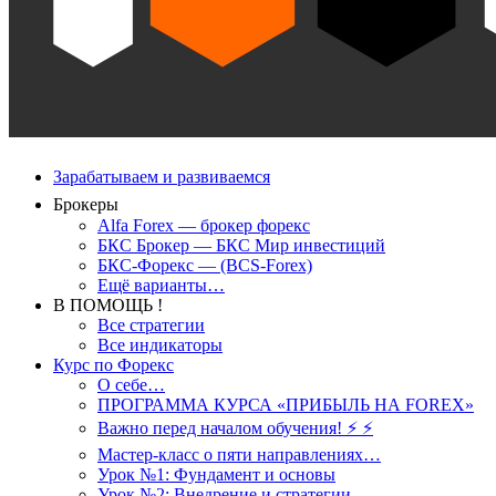
Зарабатываем и развиваемся
Брокеры
Alfa Forex — брокер форекс
БКС Брокер — БКС Мир инвестиций
БКС-Форекс — (BCS-Forex)
Ещё варианты…
В ПОМОЩЬ !
Все стратегии
Все индикаторы
Курс по Форекс
О себе…
ПРОГРАММА КУРСА «ПРИБЫЛЬ НА FOREX»
Важно перед началом обучения! ⚡ ⚡
Мастер-класс о пяти направлениях…
Урок №1: Фундамент и основы
Урок №2: Внедрение и стратегии