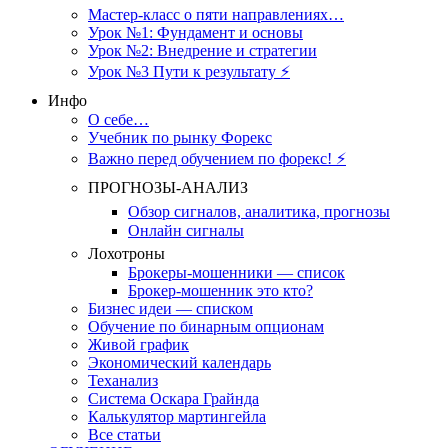
Мастер-класс о пяти направлениях…
Урок №1: Фундамент и основы
Урок №2: Внедрение и стратегии
Урок №3 Пути к результату ⚡️
Инфо
О себе…
Учебник по рынку Форекс
Важно перед обучением по форекс! ⚡
ПРОГНОЗЫ-АНАЛИЗ
Обзор сигналов, аналитика, прогнозы
Онлайн сигналы
Лохотроны
Брокеры-мошенники — список
Брокер-мошенник это кто?
Бизнес идеи — списком
Обучение по бинарным опционам
Живой график
Экономический календарь
Теханализ
Система Оскара Грайнда
Калькулятор мартингейла
Все статьи