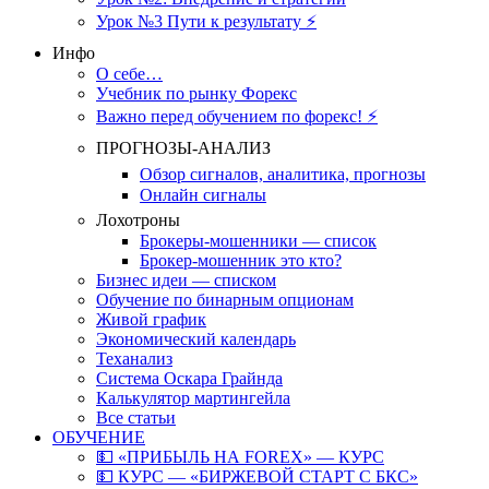
Урок №3 Пути к результату ⚡️
Инфо
О себе…
Учебник по рынку Форекс
Важно перед обучением по форекс! ⚡
ПРОГНОЗЫ-АНАЛИЗ
Обзор сигналов, аналитика, прогнозы
Онлайн сигналы
Лохотроны
Брокеры-мошенники — список
Брокер-мошенник это кто?
Бизнес идеи — списком
Обучение по бинарным опционам
Живой график
Экономический календарь
Теханализ
Система Оскара Грайнда
Калькулятор мартингейла
Все статьи
ОБУЧЕНИЕ
💵 «ПРИБЫЛЬ НА FOREX» — КУРС
💵 КУРС — «БИРЖЕВОЙ СТАРТ С БКС»