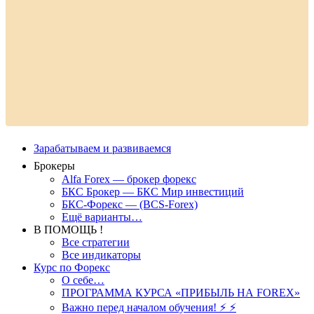
Зарабатываем и развиваемся
Брокеры
Alfa Forex — брокер форекс
БКС Брокер — БКС Мир инвестиций
БКС-Форекс — (BCS-Forex)
Ещё варианты…
В ПОМОЩЬ !
Все стратегии
Все индикаторы
Курс по Форекс
О себе…
ПРОГРАММА КУРСА «ПРИБЫЛЬ НА FOREX»
Важно перед началом обучения! ⚡ ⚡