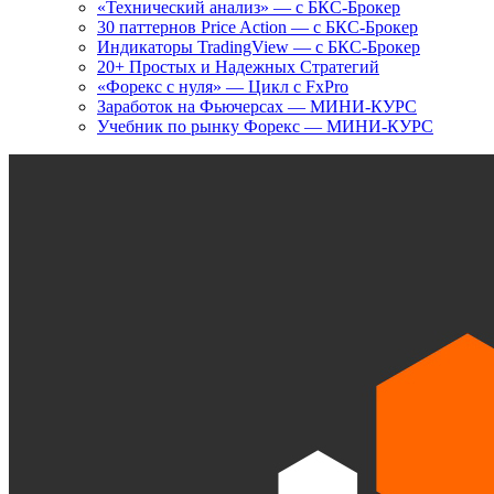
«Технический анализ» — с БКС-Брокер
30 паттернов Price Action — с БКС-Брокер
Индикаторы TradingView — с БКС-Брокер
20+ Простых и Надежных Стратегий
«Форекс с нуля» — Цикл с FxPro
Заработок на Фьючерсах — МИНИ-КУРС
Учебник по рынку Форекс — МИНИ-КУРС