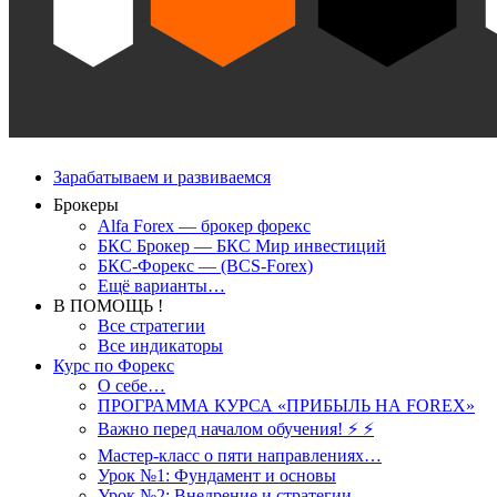
Зарабатываем и развиваемся
Брокеры
Alfa Forex — брокер форекс
БКС Брокер — БКС Мир инвестиций
БКС-Форекс — (BCS-Forex)
Ещё варианты…
В ПОМОЩЬ !
Все стратегии
Все индикаторы
Курс по Форекс
О себе…
ПРОГРАММА КУРСА «ПРИБЫЛЬ НА FOREX»
Важно перед началом обучения! ⚡ ⚡
Мастер-класс о пяти направлениях…
Урок №1: Фундамент и основы
Урок №2: Внедрение и стратегии