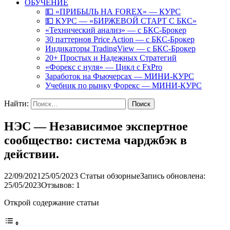
ОБУЧЕНИЕ
💵 «ПРИБЫЛЬ НА FOREX» — КУРС
💵 КУРС — «БИРЖЕВОЙ СТАРТ С БКС»
«Технический анализ» — с БКС-Брокер
30 паттернов Price Action — с БКС-Брокер
Индикаторы TradingView — с БКС-Брокер
20+ Простых и Надежных Стратегий
«Форекс с нуля» — Цикл с FxPro
Заработок на Фьючерсах — МИНИ-КУРС
Учебник по рынку Форекс — МИНИ-КУРС
Найти:
НЭС — Независимое экспертное
сообщество: система чарджбэк в
действии.
22/09/2021
25/05/2023
Статьи обзорные
Запись обновлена:
25/05/2023
Отзывов: 1
Открой содержание статьи