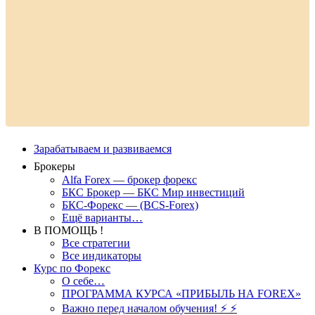
Зарабатываем и развиваемся
Брокеры
Alfa Forex — брокер форекс
БКС Брокер — БКС Мир инвестиций
БКС-Форекс — (BCS-Forex)
Ещё варианты…
В ПОМОЩЬ !
Все стратегии
Все индикаторы
Курс по Форекс
О себе…
ПРОГРАММА КУРСА «ПРИБЫЛЬ НА FOREX»
Важно перед началом обучения! ⚡ ⚡