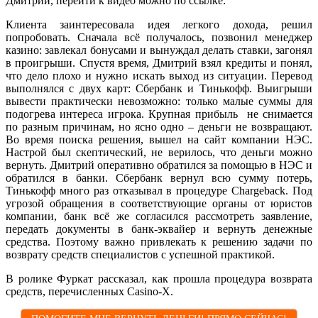
Дмитрий, перейти к видео можно по ссылке:
Клиента заинтересовала идея легкого дохода, решил
попробовать. Сначала всё получалось, позвонил менеджер
казино: завлекал бонусами и вынуждал делать ставки, загонял
в проигрыши. Спустя время, Дмитрий взял кредиты и понял,
что дело плохо и нужно искать выход из ситуации. Перевод
выполнялся с двух карт: Сбербанк и Тинькофф. Выигрыши
вывести практически невозможно: только малые суммы для
подогрева интереса игрока. Крупная прибыль не снимается
по разным причинам, но ясно одно – деньги не возвращают.
Во время поиска решения, вышел на сайт компании НЭС.
Настрой был скептический, не верилось, что деньги можно
вернуть. Дмитрий оперативно обратился за помощью в НЭС и
обратился в банки. Сбербанк вернул всю сумму потерь,
Тинькофф много раз отказывал в процедуре Chargeback. Под
угрозой обращения в соответствующие органы от юристов
компании, банк всё же согласился рассмотреть заявление,
передать документы в банк-эквайер и вернуть денежные
средства. Поэтому важно привлекать к решению задачи по
возврату средств специалистов с успешной практикой.
В ролике Фуркат рассказал, как прошла процедура возврата
средств, перечисленных Casino-X.