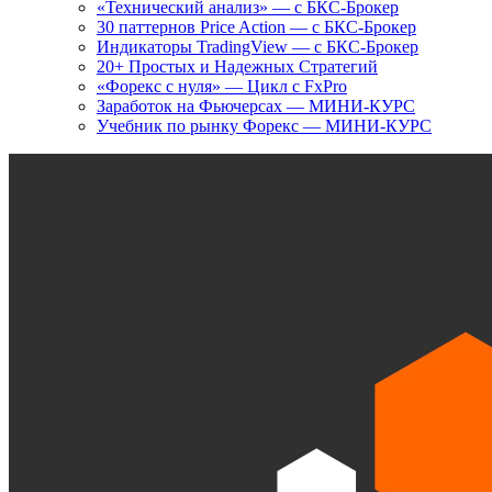
«Технический анализ» — с БКС-Брокер
30 паттернов Price Action — с БКС-Брокер
Индикаторы TradingView — с БКС-Брокер
20+ Простых и Надежных Стратегий
«Форекс с нуля» — Цикл с FxPro
Заработок на Фьючерсах — МИНИ-КУРС
Учебник по рынку Форекс — МИНИ-КУРС