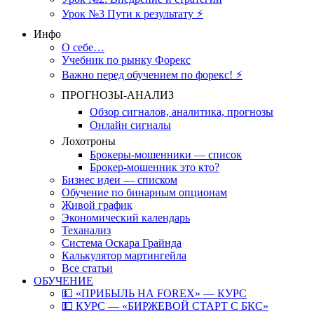
Урок №3 Пути к результату ⚡️
Инфо
О себе…
Учебник по рынку Форекс
Важно перед обучением по форекс! ⚡
ПРОГНОЗЫ-АНАЛИЗ
Обзор сигналов, аналитика, прогнозы
Онлайн сигналы
Лохотроны
Брокеры-мошенники — список
Брокер-мошенник это кто?
Бизнес идеи — списком
Обучение по бинарным опционам
Живой график
Экономический календарь
Теханализ
Система Оскара Грайнда
Калькулятор мартингейла
Все статьи
ОБУЧЕНИЕ
💵 «ПРИБЫЛЬ НА FOREX» — КУРС
💵 КУРС — «БИРЖЕВОЙ СТАРТ С БКС»