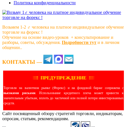
Политика конфиденциальности
Возьмем 1-2 ‍♂️ человека на платное индивидуальное обучение
торговле на форекс !
Обучение на основе видео-уроков ️ + консультирование и
разборы, советы, обсуждения.
Подробности тут
и в личном
общении..
КОНТАКТЫ —
!
!
!
!
ПРЕДУПРЕЖДЕНИЕ
!!
!
!
Торговля на валютном рынке (Форекс) и на фондовой бирже сопряжена с
высокими рисками
. Использование кредитного плеча может привести к
значительным убыткам, вплоть до частичной или полной потери инвестированных
средств.
Сайт посвященный обзору стратегий торговли, индикаторам,
опросам, статьям, рекомендациям.