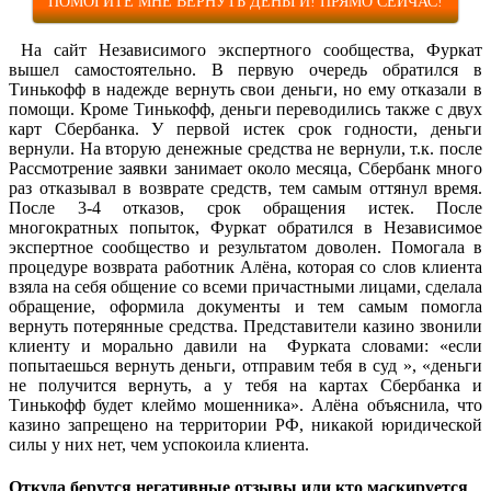
ПОМОГИТЕ МНЕ ВЕРНУТЬ ДЕНЬГИ! ПРЯМО СЕЙЧАС!
На сайт Независимого экспертного сообщества, Фуркат
вышел самостоятельно. В первую очередь обратился в
Тинькофф в надежде вернуть свои деньги, но ему отказали в
помощи. Кроме Тинькофф, деньги переводились также с двух
карт Сбербанка. У первой истек срок годности, деньги
вернули. На вторую денежные средства не вернули, т.к. после
Рассмотрение заявки занимает около месяца, Сбербанк много
раз отказывал в возврате средств, тем самым оттянул время.
После 3-4 отказов, срок обращения истек. После
многократных попыток, Фуркат обратился в Независимое
экспертное сообщество и результатом доволен. Помогала в
процедуре возврата работник Алёна, которая со слов клиента
взяла на себя общение со всеми причастными лицами, сделала
обращение, оформила документы и тем самым помогла
вернуть потерянные средства. Представители казино звонили
клиенту и морально давили на Фурката словами: «если
попытаешься вернуть деньги, отправим тебя в суд », «деньги
не получится вернуть, а у тебя на картах Сбербанка и
Тинькофф будет клеймо мошенника». Алёна объяснила, что
казино запрещено на территории РФ, никакой юридической
силы у них нет, чем успокоила клиента.
Откуда берутся негативные отзывы или кто маскируется