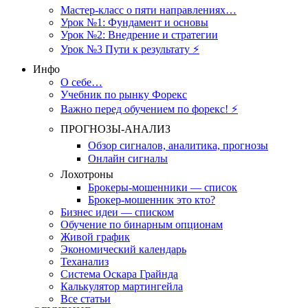
Мастер-класс о пяти направлениях…
Урок №1: Фундамент и основы
Урок №2: Внедрение и стратегии
Урок №3 Пути к результату ⚡️
Инфо
О себе…
Учебник по рынку Форекс
Важно перед обучением по форекс! ⚡
ПРОГНОЗЫ-АНАЛИЗ
Обзор сигналов, аналитика, прогнозы
Онлайн сигналы
Лохотроны
Брокеры-мошенники — список
Брокер-мошенник это кто?
Бизнес идеи — списком
Обучение по бинарным опционам
Живой график
Экономический календарь
Теханализ
Система Оскара Грайнда
Калькулятор мартингейла
Все статьи