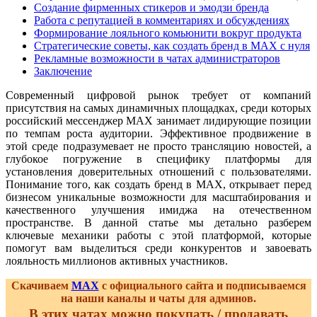
Создание фирменных стикеров и эмодзи бренда
Работа с репутацией в комментариях и обсуждениях
Формирование лояльного комьюнити вокруг продукта
Стратегические советы, как создать бренд в MAX с нуля
Рекламные возможности в чатах администраторов
Заключение
Современный цифровой рынок требует от компаний
присутствия на самых динамичных площадках, среди которых
российский мессенджер MAX занимает лидирующие позиции
по темпам роста аудитории. Эффективное продвижение в
этой среде подразумевает не просто трансляцию новостей, а
глубокое погружение в специфику платформы для
установления доверительных отношений с пользователями.
Понимание того, как создать бренд в MAX, открывает перед
бизнесом уникальные возможности для масштабирования и
качественного улучшения имиджа на отечественном
пространстве. В данной статье мы детально разберем
ключевые механики работы с этой платформой, которые
помогут вам выделиться среди конкурентов и завоевать
лояльность миллионов активных участников.
Скачиваем
MAX
с официального сайта и подписываемся
на наши каналы и чаты для админов.
В этих чатах можно покупать / продавать