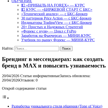
ОБУЧЕНИЕ
💵 «ПРИБЫЛЬ НА FOREX» — КУРС
💵 КУРС — «БИРЖЕВОЙ СТАРТ С БКС»
«Технический анализ» — с БКС-Брокер
30 паттернов Price Action — с БКС-Брокер
Индикаторы TradingView — с БКС-Брокер
20+ Простых и Надежных Стратегий
«Форекс с нуля» — Цикл с FxPro
Заработок на Фьючерсах — МИНИ-КУРС
Учебник по рынку Форекс — МИНИ-КУРС
Найти:
Брендинг в мессенджерах: как создать
бренд в MAX и повысить узнаваемость
20/04/2026
Статьи информативные
Запись обновлена:
20/04/2026
Отзывов: 0
Открой содержание статьи
Разработка уникального стиля общения (Tone of Voice)