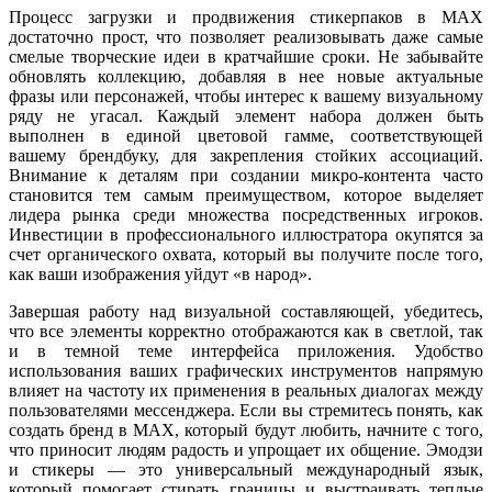
Процесс загрузки и продвижения стикерпаков в MAX
достаточно прост, что позволяет реализовывать даже самые
смелые творческие идеи в кратчайшие сроки. Не забывайте
обновлять коллекцию, добавляя в нее новые актуальные
фразы или персонажей, чтобы интерес к вашему визуальному
ряду не угасал. Каждый элемент набора должен быть
выполнен в единой цветовой гамме, соответствующей
вашему брендбуку, для закрепления стойких ассоциаций.
Внимание к деталям при создании микро-контента часто
становится тем самым преимуществом, которое выделяет
лидера рынка среди множества посредственных игроков.
Инвестиции в профессионального иллюстратора окупятся за
счет органического охвата, который вы получите после того,
как ваши изображения уйдут «в народ».
Завершая работу над визуальной составляющей, убедитесь,
что все элементы корректно отображаются как в светлой, так
и в темной теме интерфейса приложения. Удобство
использования ваших графических инструментов напрямую
влияет на частоту их применения в реальных диалогах между
пользователями мессенджера. Если вы стремитесь понять, как
создать бренд в MAX, который будут любить, начните с того,
что приносит людям радость и упрощает их общение. Эмодзи
и стикеры — это универсальный международный язык,
который помогает стирать границы и выстраивать теплые