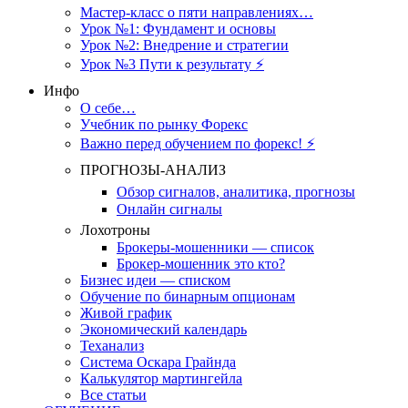
Мастер-класс о пяти направлениях…
Урок №1: Фундамент и основы
Урок №2: Внедрение и стратегии
Урок №3 Пути к результату ⚡️
Инфо
О себе…
Учебник по рынку Форекс
Важно перед обучением по форекс! ⚡
ПРОГНОЗЫ-АНАЛИЗ
Обзор сигналов, аналитика, прогнозы
Онлайн сигналы
Лохотроны
Брокеры-мошенники — список
Брокер-мошенник это кто?
Бизнес идеи — списком
Обучение по бинарным опционам
Живой график
Экономический календарь
Теханализ
Система Оскара Грайнда
Калькулятор мартингейла
Все статьи