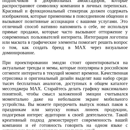
подписчиков в добровольных амбассадоров, которые
распространяют символику компании в личных переписках.
Красивый и функциональный стикерпак должен содержать
изображения, которые применимы в повседневном общении и
вызывают позитивные ассоциации с вашими услугами. Это
отличный способ нативно напомнить о себе, не используя
прямые продажи, которые часто вызывают отторжение у
современных пользователей интернета. Интеграция логотипа
или маскота в графические элементы помогает решить вопрос
о том, как создать бренд в MAX через визуальное
доминирование.
При проектировании эмодзи стоит ориентироваться на
актуальные тренды и мемы, которые популярны в российском
сегменте интернета в текущий момент времени. Качественная
отрисовка и оригинальный дизайн выделят ваш набор среди
тысяч бесплатных аналогов, доступных в общем каталоге
мессенджера MAX. Старайтесь делать графику максимально
понятной, чтобы смысл заложенной эмоции считывался
моментально даже на небольшом экране мобильного
устройства. Вы можете приурочить выпуск новых паков к
праздникам или запуску новых линеек продукции,
подогревая интерес аудитории к своей деятельности. Такой
креативный подход демонстрирует современность вашей
компании и её готовность говорить на одном языке с