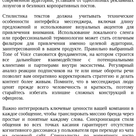
современной аудитории, уставшей от однотипных рекламных
лозунгов и безликих корпоративных постов.
Стилистика текстов должна учитывать технические
особенности интерфейса мессенджера, включая длину
предложений и использование визуальных акцентов для
привлечения внимания. Использование локального сленга
или профессиональной терминологии может стать отличным
фильтром для привлечения именно целевой аудитории,
заинтересованной в вашем продукте. Правильно выбранный
Tone of Voice становится фундаментом, на котором строится
все дальнейшее взаимодействие с потенциальными
клиентами и партнерами внутри экосистемы. Регулярный
анализ реакции подписчиков на те или иные обороты речи
позволит вам оперативно корректировать стратегию и делать
контент более живым. Помните, что в мессенджерах люди
ценят прежде всего человечность и краткость, поэтому
старайтесь избегать излишне сложных конструкций и
официоза.
Важно интегрировать ключевые ценности вашей компании в
каждое сообщение, чтобы транслировать миссию бренда через
простые и понятные каждому слова. Синхронизация стиля
общения во всех точках касания гарантирует отсутствие
когнитивного диссонанса у пользователя при переходе из чата
на основной сайт. Специалисты по маркетингу часто