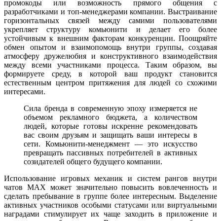
промокоды или возможность прямого общения с
разработчиками и топ-менеджерами компании. Выстраивание
горизонтальных связей между самими пользователями
укрепляет структуру комьюнити и делает его более
устойчивым к внешним факторам конкуренции. Поощряйте
обмен опытом и взаимопомощь внутри группы, создавая
атмосферу дружелюбия и конструктивного взаимодействия
между всеми участниками процесса. Таким образом, вы
формируете среду, в которой ваш продукт становится
естественным центром притяжения для людей со схожими
интересами.
Сила бренда в современную эпоху измеряется не
объемом рекламного бюджета, а количеством
людей, которые готовы искренне рекомендовать
вас своим друзьям и защищать ваши интересы в
сети. Комьюнити-менеджмент — это искусство
превращать пассивных потребителей в активных
созидателей общего будущего компании.
Использование игровых механик и систем рангов внутри
чатов MAX может значительно повысить вовлеченность и
сделать пребывание в группе более интересным. Выделение
активных участников особыми статусами или виртуальными
наградами стимулирует их чаще заходить в приложение и