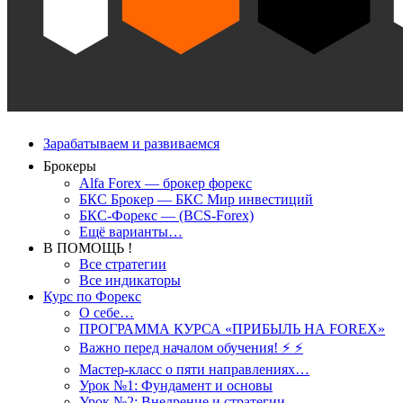
Зарабатываем и развиваемся
Брокеры
Alfa Forex — брокер форекс
БКС Брокер — БКС Мир инвестиций
БКС-Форекс — (BCS-Forex)
Ещё варианты…
В ПОМОЩЬ !
Все стратегии
Все индикаторы
Курс по Форекс
О себе…
ПРОГРАММА КУРСА «ПРИБЫЛЬ НА FOREX»
Важно перед началом обучения! ⚡ ⚡
Мастер-класс о пяти направлениях…
Урок №1: Фундамент и основы
Урок №2: Внедрение и стратегии