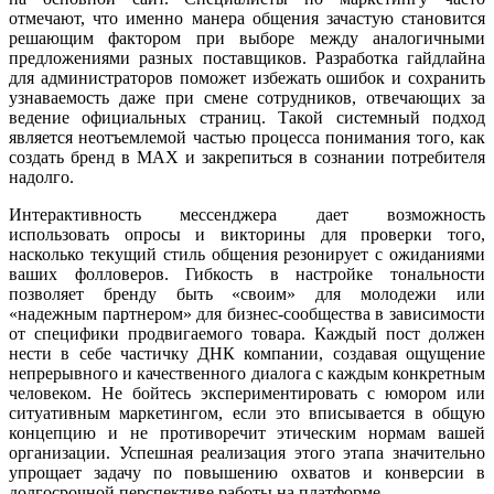
отмечают, что именно манера общения зачастую становится
решающим фактором при выборе между аналогичными
предложениями разных поставщиков. Разработка гайдлайна
для администраторов поможет избежать ошибок и сохранить
узнаваемость даже при смене сотрудников, отвечающих за
ведение официальных страниц. Такой системный подход
является неотъемлемой частью процесса понимания того, как
создать бренд в MAX и закрепиться в сознании потребителя
надолго.
Интерактивность мессенджера дает возможность
использовать опросы и викторины для проверки того,
насколько текущий стиль общения резонирует с ожиданиями
ваших фолловеров. Гибкость в настройке тональности
позволяет бренду быть «своим» для молодежи или
«надежным партнером» для бизнес-сообщества в зависимости
от специфики продвигаемого товара. Каждый пост должен
нести в себе частичку ДНК компании, создавая ощущение
непрерывного и качественного диалога с каждым конкретным
человеком. Не бойтесь экспериментировать с юмором или
ситуативным маркетингом, если это вписывается в общую
концепцию и не противоречит этическим нормам вашей
организации. Успешная реализация этого этапа значительно
упрощает задачу по повышению охватов и конверсии в
долгосрочной перспективе работы на платформе.