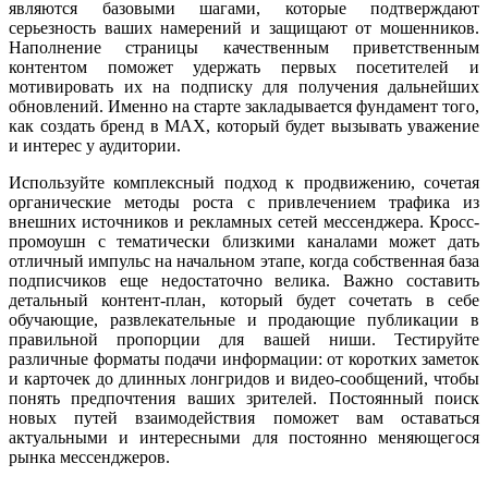
являются базовыми шагами, которые подтверждают
серьезность ваших намерений и защищают от мошенников.
Наполнение страницы качественным приветственным
контентом поможет удержать первых посетителей и
мотивировать их на подписку для получения дальнейших
обновлений. Именно на старте закладывается фундамент того,
как создать бренд в MAX, который будет вызывать уважение
и интерес у аудитории.
Используйте комплексный подход к продвижению, сочетая
органические методы роста с привлечением трафика из
внешних источников и рекламных сетей мессенджера. Кросс-
промоушн с тематически близкими каналами может дать
отличный импульс на начальном этапе, когда собственная база
подписчиков еще недостаточно велика. Важно составить
детальный контент-план, который будет сочетать в себе
обучающие, развлекательные и продающие публикации в
правильной пропорции для вашей ниши. Тестируйте
различные форматы подачи информации: от коротких заметок
и карточек до длинных лонгридов и видео-сообщений, чтобы
понять предпочтения ваших зрителей. Постоянный поиск
новых путей взаимодействия поможет вам оставаться
актуальными и интересными для постоянно меняющегося
рынка мессенджеров.