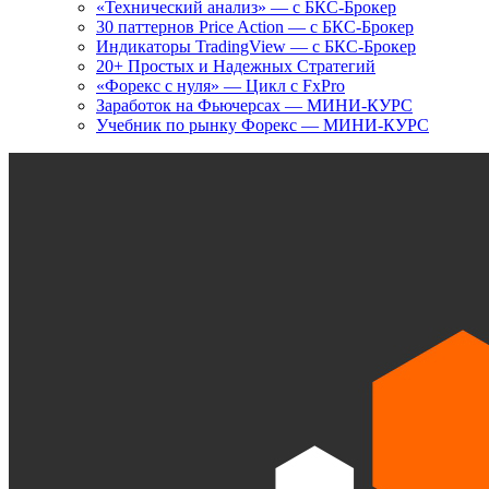
«Технический анализ» — с БКС-Брокер
30 паттернов Price Action — с БКС-Брокер
Индикаторы TradingView — с БКС-Брокер
20+ Простых и Надежных Стратегий
«Форекс с нуля» — Цикл с FxPro
Заработок на Фьючерсах — МИНИ-КУРС
Учебник по рынку Форекс — МИНИ-КУРС