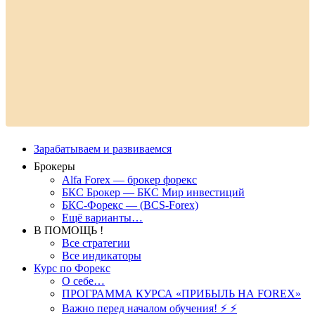
Зарабатываем и развиваемся
Брокеры
Alfa Forex — брокер форекс
БКС Брокер — БКС Мир инвестиций
БКС-Форекс — (BCS-Forex)
Ещё варианты…
В ПОМОЩЬ !
Все стратегии
Все индикаторы
Курс по Форекс
О себе…
ПРОГРАММА КУРСА «ПРИБЫЛЬ НА FOREX»
Важно перед началом обучения! ⚡ ⚡