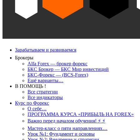
Зарабатываем и развиваемся
Брокеры
Alfa Forex — брокер форекс
БКС Брокер — БКС Мир инвестиций
БКС-Форекс — (BCS-Forex)
Ещё варианты…
В ПОМОЩЬ !
Все стратегии
Все индикаторы
Курс по Форекс
О себе…
ПРОГРАММА КУРСА «ПРИБЫЛЬ НА FOREX»
Важно перед началом обучения! ⚡ ⚡
Мастер-класс о пяти направлениях…
Урок №1: Фундамент и основы
Урок №2: Внедрение и стратегии