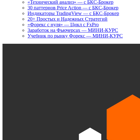
«Технический анализ» — с БКС-Брокер
30 паттернов Price Action — с БКС-Брокер
Индикаторы TradingView — с БКС-Брокер
20+ Простых и Надежных Стратегий
«Форекс с нуля» — Цикл с FxPro
Заработок на Фьючерсах — МИНИ-КУРС
Учебник по рынку Форекс — МИНИ-КУРС