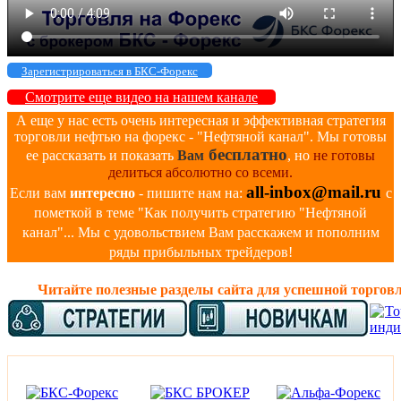
Зарегистрироваться в БКС-Форекс
Смотрите еще видео на нашем канале
А еще у нас есть очень интересная и эффективная стратегия
торговли нефтью на форекс - "Нефтяной канал". Мы готовы
бесплатно
ее рассказать и показать
Вам
, но
не готовы
делиться абсолютно со всеми.
all-inbox@mail.ru
Если вам
интересно
- пишите нам на:
с
пометкой в теме "Как получить стратегию "Нефтяной
канал"... Мы с удовольствием Вам расскажем и пополним
ряды прибыльных трейдеров!
Читайте полезные разделы сайта для успешной торгов