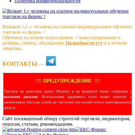
Политика конфиденциальности
Возьмем 1-2 ‍♂️ человека на платное индивидуальное обучение
торговле на форекс !
Обучение на основе видео-уроков ️ + консультирование и
разборы, советы, обсуждения.
Подробности тут
и в личном
общении..
КОНТАКТЫ —
!
!
!
!
ПРЕДУПРЕЖДЕНИЕ
!!
!
!
Торговля на валютном рынке (Форекс) и на фондовой бирже сопряжена с
высокими рисками
. Использование кредитного плеча может привести к
значительным убыткам, вплоть до частичной или полной потери инвестированных
средств.
Сайт посвященный обзору стратегий торговли, индикаторам,
опросам, статьям, рекомендациям.