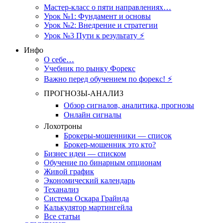
Мастер-класс о пяти направлениях…
Урок №1: Фундамент и основы
Урок №2: Внедрение и стратегии
Урок №3 Пути к результату ⚡️
Инфо
О себе…
Учебник по рынку Форекс
Важно перед обучением по форекс! ⚡
ПРОГНОЗЫ-АНАЛИЗ
Обзор сигналов, аналитика, прогнозы
Онлайн сигналы
Лохотроны
Брокеры-мошенники — список
Брокер-мошенник это кто?
Бизнес идеи — списком
Обучение по бинарным опционам
Живой график
Экономический календарь
Теханализ
Система Оскара Грайнда
Калькулятор мартингейла
Все статьи