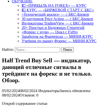
ОБУЧЕНИЕ
💵 «ПРИБЫЛЬ НА FOREX» — КУРС
💵 КУРС — «БИРЖЕВОЙ СТАРТ С БКС»
«Технический анализ» — с БКС-Брокер
30 паттернов Price Action — с БКС-Брокер
Индикаторы TradingView — с БКС-Брокер
20+ Простых и Надежных Стратегий
«Форекс с нуля» — Цикл с FxPro
Заработок на Фьючерсах — МИНИ-КУРС
Учебник по рынку Форекс — МИНИ-КУРС
Найти:
Half Trend Buy Sell — индикатор,
дающий отличные сигналы в
трейдинге на форекс и не только.
Обзор.
05/02/2024
08/02/2024
Индикаторы
Запись обновлена:
08/02/2024
Отзывов: 0
Открой содержание статьи