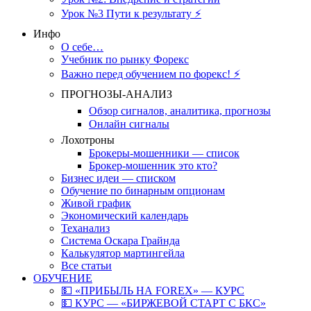
Урок №3 Пути к результату ⚡️
Инфо
О себе…
Учебник по рынку Форекс
Важно перед обучением по форекс! ⚡
ПРОГНОЗЫ-АНАЛИЗ
Обзор сигналов, аналитика, прогнозы
Онлайн сигналы
Лохотроны
Брокеры-мошенники — список
Брокер-мошенник это кто?
Бизнес идеи — списком
Обучение по бинарным опционам
Живой график
Экономический календарь
Теханализ
Система Оскара Грайнда
Калькулятор мартингейла
Все статьи
ОБУЧЕНИЕ
💵 «ПРИБЫЛЬ НА FOREX» — КУРС
💵 КУРС — «БИРЖЕВОЙ СТАРТ С БКС»