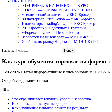
ОБУЧЕНИЕ
💵 «ПРИБЫЛЬ НА FOREX» — КУРС
💵 КУРС — «БИРЖЕВОЙ СТАРТ С БКС»
«Технический анализ» — с БКС-Брокер
30 паттернов Price Action — с БКС-Брокер
Индикаторы TradingView — с БКС-Брокер
20+ Простых и Надежных Стратегий
«Форекс с нуля» — Цикл с FxPro
Заработок на Фьючерсах — МИНИ-КУРС
Учебник по рынку Форекс — МИНИ-КУРС
Найти:
Как курс обучения торговле на форекс
15/05/2026
Статьи информативные
Запись обновлена: 15/05/202
Открой содержание статьи
Что ограничивает текущий уровень заработка
Какие изменения нужны для роста
Как улучшение навыков влияет на результат