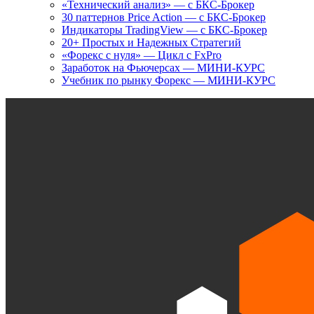
«Технический анализ» — с БКС-Брокер
30 паттернов Price Action — с БКС-Брокер
Индикаторы TradingView — с БКС-Брокер
20+ Простых и Надежных Стратегий
«Форекс с нуля» — Цикл с FxPro
Заработок на Фьючерсах — МИНИ-КУРС
Учебник по рынку Форекс — МИНИ-КУРС