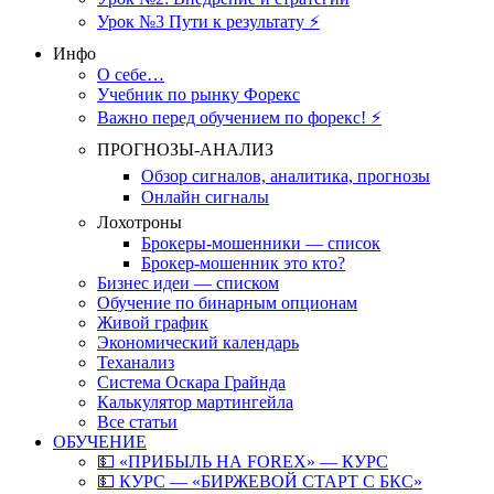
Урок №3 Пути к результату ⚡️
Инфо
О себе…
Учебник по рынку Форекс
Важно перед обучением по форекс! ⚡
ПРОГНОЗЫ-АНАЛИЗ
Обзор сигналов, аналитика, прогнозы
Онлайн сигналы
Лохотроны
Брокеры-мошенники — список
Брокер-мошенник это кто?
Бизнес идеи — списком
Обучение по бинарным опционам
Живой график
Экономический календарь
Теханализ
Система Оскара Грайнда
Калькулятор мартингейла
Все статьи
ОБУЧЕНИЕ
💵 «ПРИБЫЛЬ НА FOREX» — КУРС
💵 КУРС — «БИРЖЕВОЙ СТАРТ С БКС»