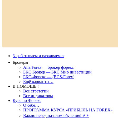
Зарабатываем и развиваемся
Брокеры
Alfa Forex — брокер форекс
БКС Брокер — БКС Мир инвестиций
БКС-Форекс — (BCS-Forex)
Ещё варианты…
В ПОМОЩЬ !
Все стратегии
Все индикаторы
Курс по Форекс
О себе…
ПРОГРАММА КУРСА «ПРИБЫЛЬ НА FOREX»
Важно перед началом обучения! ⚡ ⚡