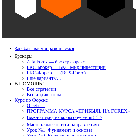
Зарабатываем и развиваемся
Брокеры
Alfa Forex — брокер форекс
БКС Брокер — БКС Мир инвестиций
БКС-Форекс — (BCS-Forex)
Ещё варианты…
В ПОМОЩЬ !
Все стратегии
Все индикаторы
Курс по Форекс
О себе…
ПРОГРАММА КУРСА «ПРИБЫЛЬ НА FOREX»
Важно перед началом обучения! ⚡ ⚡
Мастер-класс о пяти направлениях…
Урок №1: Фундамент и основы
Урок №2: Внедрение и стратегии