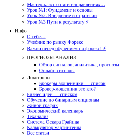
Мастер-класс о пяти направлениях…
Урок №1: Фундамент и основы
Урок №2: Внедрение и стратегии
Урок №3 Пути к результату ⚡️
Инфо
О себе…
Учебник по рынку Форекс
Важно перед обучением по форекс! ⚡
ПРОГНОЗЫ-АНАЛИЗ
Обзор сигналов, аналитика, прогнозы
Онлайн сигналы
Лохотроны
Брокеры-мошенники — список
Брокер-мошенник это кто?
Бизнес идеи — списком
Обучение по бинарным опционам
Живой график
Экономический календарь
Теханализ
Система Оскара Грайнда
Калькулятор мартингейла
Все статьи