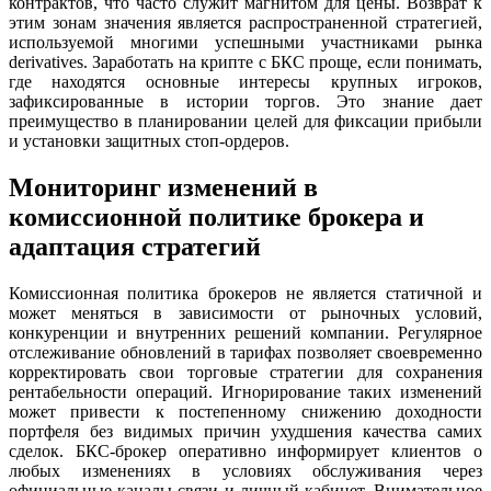
контрактов, что часто служит магнитом для цены. Возврат к
этим зонам значения является распространенной стратегией,
используемой многими успешными участниками рынка
derivatives. Заработать на крипте с БКС проще, если понимать,
где находятся основные интересы крупных игроков,
зафиксированные в истории торгов. Это знание дает
преимущество в планировании целей для фиксации прибыли
и установки защитных стоп-ордеров.
Мониторинг изменений в
комиссионной политике брокера и
адаптация стратегий
Комиссионная политика брокеров не является статичной и
может меняться в зависимости от рыночных условий,
конкуренции и внутренних решений компании. Регулярное
отслеживание обновлений в тарифах позволяет своевременно
корректировать свои торговые стратегии для сохранения
рентабельности операций. Игнорирование таких изменений
может привести к постепенному снижению доходности
портфеля без видимых причин ухудшения качества самих
сделок. БКС-брокер оперативно информирует клиентов о
любых изменениях в условиях обслуживания через
официальные каналы связи и личный кабинет. Внимательное