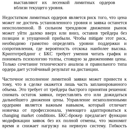
выставляют их лесенкой лимитных ордеров
вблизи текущего уровня.
Недостатком лимитных ордеров является риск того, что цена
может не достичь установленного уровня и заявка останется
неисполненной. В сильном трендовом движении рынок
может уйти далеко вверх или вниз, оставив трейдера без
позиции и упущенной прибыли. Чтобы mitigate этот риск,
необходимо грамотно определять уровни поддержки и
сопротивления, где вероятность отскока наиболее высока.
Криптотрейдинг с БКС требует умения читать график и
понимать психологию толпы, стоящую за движениями цены.
Только сочетание технического анализа и правильного типа
ордера дает устойчивый результат на дистанции.
Частичное исполнение лимитной заявки может привести к
тому, что в сделке окажется лишь часть запланированного
объема. Это требует от трейдера быстрого принятия решения:
снимать остаток заявки, переставлять его или дожидаться
дальнейшего движения цены. Управление незаполненными
ордерами является важным навыком, который отличает
новичка от профессионала, умеющего адаптироваться к
changing market conditions. БКС-брокер предлагает функции
модификации заявок без их полной отмены, что экономит
время и снижает нагрузку на нервную систему. Гибкость