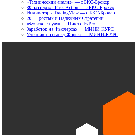
«Технический анализ» — с БКС-Брокер
30 паттернов Price Action — с БКС-Брокер
Индикаторы TradingView — с БКС-Брокер
20+ Простых и Надежных Стратегий
«Форекс с нуля» — Цикл с FxPro
Заработок на Фьючерсах — МИНИ-КУРС
Учебник по рынку Форекс — МИНИ-КУРС