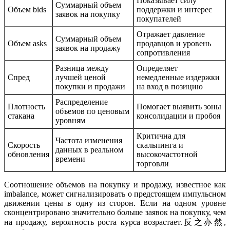
Показывает силу
Суммарный объем
Объем bids
поддержки и интерес
заявок на покупку
покупателей
Отражает давление
Суммарный объем
Объем asks
продавцов и уровень
заявок на продажу
сопротивления
Разница между
Определяет
Спред
лучшей ценой
немедленные издержки
покупки и продажи
на вход в позицию
Распределение
Плотность
Помогает выявить зоны
объемов по ценовым
стакана
консолидации и пробоя
уровням
Критична для
Частота изменения
Скорость
скальпинга и
данных в реальном
обновления
высокочастотной
времени
торговли
Соотношение объемов на покупку и продажу, известное как
imbalance, может сигнализировать о предстоящем импульсном
движении цены в одну из сторон. Если на одном уровне
сконцентрировано значительно больше заявок на покупку, чем
на продажу, вероятность роста курса возрастает.反之亦然,