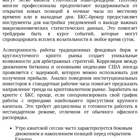
многие профессионалы предпочитают воздерживаться от
открытия новых позиций в ночные часы по местному
времени или в выходные дни. БКС-брокер предоставляет
инструменты для настройки уведомлений о выходе важных
макроэкономических статистических данных. Это помогает
трейдерам быть в курсе событий, которые могут
спровоцировать всплеск волатильности в любое время суток.
Асинхронность работы традиционных фондовых бирж и
круглосуточного крипто рынка создает уникальные
возможности для арбитражных стратегий. Корреляция между
движением биткоина и основными индексами США иногда
проявляется с задержкой, которую можно использовать для
получения прибыли. Анализ поведения институциональных
инвесторов в стандартные рабочие часы помогает предсказать
направление тренда на криптовалютном рынке. Заработать на
крипте с БКС проще, если синхронизировать свой график
работы с периодами наибольшего присутствия крупного
капитала. Это требует дисциплины и готовности работать в
нестандартном режиме, отличном от обычного офисного
распорядка.
Утро азиатской сессии часто характеризуется боковым
движением и накоплением позиций перед открытием
Европы.