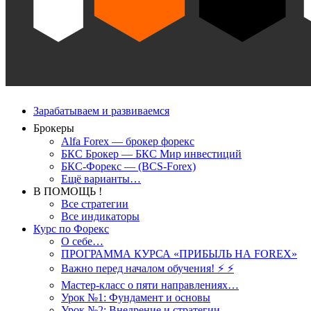
Зарабатываем и развиваемся
Брокеры
Alfa Forex — брокер форекс
БКС Брокер — БКС Мир инвестиций
БКС-Форекс — (BCS-Forex)
Ещё варианты…
В ПОМОЩЬ !
Все стратегии
Все индикаторы
Курс по Форекс
О себе…
ПРОГРАММА КУРСА «ПРИБЫЛЬ НА FOREX»
Важно перед началом обучения! ⚡ ⚡
Мастер-класс о пяти направлениях…
Урок №1: Фундамент и основы
Урок №2: Внедрение и стратегии