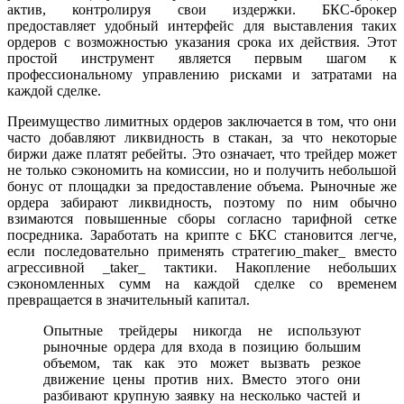
актив, контролируя свои издержки. БКС-брокер
предоставляет удобный интерфейс для выставления таких
ордеров с возможностью указания срока их действия. Этот
простой инструмент является первым шагом к
профессиональному управлению рисками и затратами на
каждой сделке.
Преимущество лимитных ордеров заключается в том, что они
часто добавляют ликвидность в стакан, за что некоторые
биржи даже платят ребейты. Это означает, что трейдер может
не только сэкономить на комиссии, но и получить небольшой
бонус от площадки за предоставление объема. Рыночные же
ордера забирают ликвидность, поэтому по ним обычно
взимаются повышенные сборы согласно тарифной сетке
посредника. Заработать на крипте с БКС становится легче,
если последовательно применять стратегию_maker_ вместо
агрессивной _taker_ тактики. Накопление небольших
сэкономленных сумм на каждой сделке со временем
превращается в значительный капитал.
Опытные трейдеры никогда не используют
рыночные ордера для входа в позицию большим
объемом, так как это может вызвать резкое
движение цены против них. Вместо этого они
разбивают крупную заявку на несколько частей и