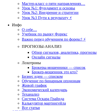
Мастер-класс о пяти направлениях…
Урок №1: Фундамент и основы
Урок №2: Внедрение и стратегии
Урок №3 Пути к результату ⚡️
Инфо
О себе…
Учебник по рынку Форекс
Важно перед обучением по форекс! ⚡
ПРОГНОЗЫ-АНАЛИЗ
Обзор сигналов, аналитика, прогнозы
Онлайн сигналы
Лохотроны
Брокеры-мошенники — список
Брокер-мошенник это кто?
Бизнес идеи — списком
Обучение по бинарным опционам
Живой график
Экономический календарь
Теханализ
Система Оскара Грайнда
Калькулятор мартингейла
Все статьи