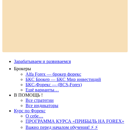
Зарабатываем и развиваемся
Брокеры
Alfa Forex — брокер форекс
БКС Брокер — БКС Мир инвестиций
БКС-Форекс — (BCS-Forex)
Ещё варианты…
В ПОМОЩЬ !
Все стратегии
Все индикаторы
Курс по Форекс
О себе…
ПРОГРАММА КУРСА «ПРИБЫЛЬ НА FOREX»
Важно перед началом обучения! ⚡ ⚡