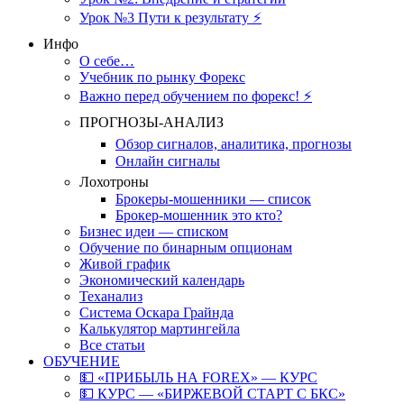
Урок №3 Пути к результату ⚡️
Инфо
О себе…
Учебник по рынку Форекс
Важно перед обучением по форекс! ⚡
ПРОГНОЗЫ-АНАЛИЗ
Обзор сигналов, аналитика, прогнозы
Онлайн сигналы
Лохотроны
Брокеры-мошенники — список
Брокер-мошенник это кто?
Бизнес идеи — списком
Обучение по бинарным опционам
Живой график
Экономический календарь
Теханализ
Система Оскара Грайнда
Калькулятор мартингейла
Все статьи
ОБУЧЕНИЕ
💵 «ПРИБЫЛЬ НА FOREX» — КУРС
💵 КУРС — «БИРЖЕВОЙ СТАРТ С БКС»