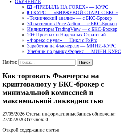
ОБУЧЕНИЕ
💵 «ПРИБЫЛЬ НА FOREX» — КУРС
💵 КУРС — «БИРЖЕВОЙ СТАРТ С БКС»
«Технический анализ» — с БКС-Брокер
30 паттернов Price Action — с БКС-Брокер
Индикаторы TradingView — с БКС-Брокер
20+ Простых и Надежных Стратегий
«Форекс с нуля» — Цикл с FxPro
Заработок на Фьючерсах — МИНИ-КУРС
Учебник по рынку Форекс — МИНИ-КУРС
Найти:
Как торговать Фьючерсы на
криптовалюту у БКС-брокер с
минимальной комиссией и
максимальной ликвидностью
27/05/2026
Статьи информативные
Запись обновлена:
27/05/2026
Отзывов: 0
Открой содержание статьи