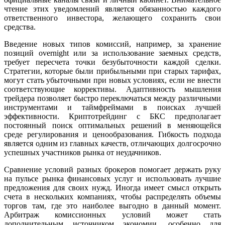
чтение этих уведомлений является обязанностью каждого
ответственного инвестора, желающего сохранить свои
средства.
Введение новых типов комиссий, например, за хранение
позиций overnight или за использование заемных средств,
требует пересчета точки безубыточности каждой сделки.
Стратегии, которые были прибыльными при старых тарифах,
могут стать убыточными при новых условиях, если не внести
соответствующие коррективы. Адаптивность мышления
трейдера позволяет быстро переключаться между различными
инструментами и таймфреймами в поисках лучшей
эффективности. Криптотрейдинг с БКС предполагает
постоянный поиск оптимальных решений в меняющейся
среде регулирования и ценообразования. Гибкость подхода
является одним из главных качеств, отличающих долгосрочно
успешных участников рынка от неудачников.
Сравнение условий разных брокеров помогает держать руку
на пульсе рынка финансовых услуг и использовать лучшие
предложения для своих нужд. Иногда имеет смысл открыть
счета в нескольких компаниях, чтобы распределять объемы
торгов там, где это наиболее выгодно в данный момент.
Арбитраж комиссионных условий может стать
дополнительным источником экономии, особенно для