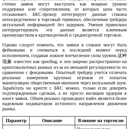
стенки заявок могут выступать как мощные уровни
поддержки или сопротивления, от которых цена часто
отскакивает. БКС-брокер интегрирует данные стакана
непосредственно в торговый терминал, обеспечивая трейдера
актуальной информацией без задержек. Умение правильно
интерпретировать эти данные является ключевым
преимуществом в краткосрочной и среднесрочной торговле.
Однако следует помнить, что заявки в стакане могут быть
фейковыми и сниматься в последний момент перед
исполнением, создавая ложное впечатление силы уровня.这种
现象 известно как spoofing, и оно широко распространено на
криптовалютных рынках из-за их меньшей регулируемости по
сравнению с фондовыми. Опытный трейдер учится отличать
реальные намерения крупных игроков от попыток
манипуляции общественным мнением через визуальный шум.
Заработать на крипте с БКС можно, только если доверять
подтвержденным сделкам, а не просто висящим ордерам в
книге заявок. Объем реально прошедших trades является более
надежным индикатором истинного направления движения
рынка.
Параметр
Описание
Влияние на торговлю