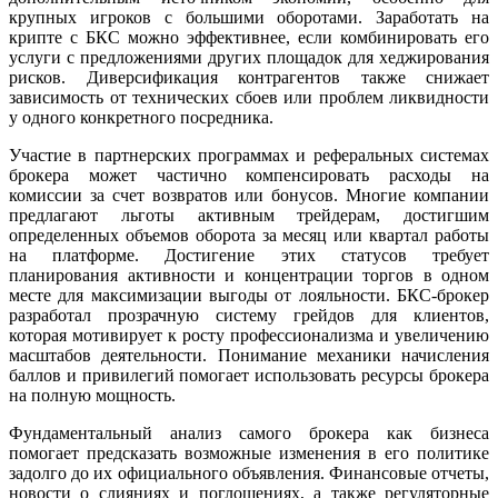
крупных игроков с большими оборотами. Заработать на
крипте с БКС можно эффективнее, если комбинировать его
услуги с предложениями других площадок для хеджирования
рисков. Диверсификация контрагентов также снижает
зависимость от технических сбоев или проблем ликвидности
у одного конкретного посредника.
Участие в партнерских программах и реферальных системах
брокера может частично компенсировать расходы на
комиссии за счет возвратов или бонусов. Многие компании
предлагают льготы активным трейдерам, достигшим
определенных объемов оборота за месяц или квартал работы
на платформе. Достигение этих статусов требует
планирования активности и концентрации торгов в одном
месте для максимизации выгоды от лояльности. БКС-брокер
разработал прозрачную систему грейдов для клиентов,
которая мотивирует к росту профессионализма и увеличению
масштабов деятельности. Понимание механики начисления
баллов и привилегий помогает использовать ресурсы брокера
на полную мощность.
Фундаментальный анализ самого брокера как бизнеса
помогает предсказать возможные изменения в его политике
задолго до их официального объявления. Финансовые отчеты,
новости о слияниях и поглощениях, а также регуляторные