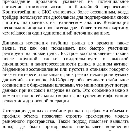
преобладание продавцов указывает на потенциальное
снижение стоимости актива в ближайшей перспективе.
Криптотрейдинг с БКС становится более осознанным, когда
трейдер использует эти дисбалансы для подтверждения своих
гипотез, построенных на техническом анализе. Комбинация
нескольких индикаторов всегда дает более точную картину,
чем reliance на один единственный источник данных.
Динамика изменения глубины рынка во времени также
важна, так как она показывает, как быстро участники
реагируют на новые цены. Быстрое восстановление стакана
после крупной сделки свидетельствует о высокой
ликвидности и заинтересованности рынка в данном активе.
Медленное восстановление или пустота в стаканах говорят о
низком интересе и повышают риск резких неконтролируемых
движений котировок. БКС-брокер обеспечивает стабильное
соединение с биржевыми шлюзами, что минимизирует потери
данных при высокой нагрузке на сеть. Это особенно важно в
моменты новостей, когда скорость поступления информации
решает исход торговой операции.
Интеграция данных о глубине рынка с графиками объема и
профиля объема позволяет строить трехмерную модель
рыночного пространства. Такой подход помогает выявлять
зоны, где было проторговано наибольшее количество