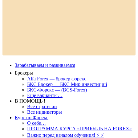
Зарабатываем и развиваемся
Брокеры
Alfa Forex — брокер форекс
БКС Брокер — БКС Мир инвестиций
БКС-Форекс — (BCS-Forex)
Ещё варианты…
В ПОМОЩЬ !
Все стратегии
Все индикаторы
Курс по Форекс
О себе…
ПРОГРАММА КУРСА «ПРИБЫЛЬ НА FOREX»
Важно перед началом обучения! ⚡ ⚡