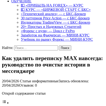
ОБУЧЕНИЕ
💵 «ПРИБЫЛЬ НА FOREX» — КУРС
💵 КУРС — «БИРЖЕВОЙ СТАРТ С БКС»
«Технический анализ» — с БКС-Брокер
30 паттернов Price Action — с БКС-Брокер
Индикаторы TradingView — с БКС-Брокер
20+ Простых и Надежных Стратегий
«Форекс с нуля» — Цикл с FxPro
Заработок на Фьючерсах — МИНИ-КУРС
Учебник по рынку Форекс — МИНИ-КУРС
Найти:
Как удалить переписку MAX навсегда:
руководство по очистке истории в
мессенджере
20/04/2026
Статьи информативные
Запись обновлена:
20/04/2026
Отзывов: 0
Открой содержание статьи