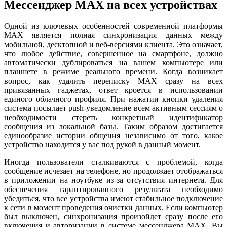
Мессенджер MAX на всех устройствах
Одной из ключевых особенностей современной платформы
MAX является полная синхронизация данных между
мобильной, десктопной и веб-версиями клиента. Это означает,
что любое действие, совершенное на смартфоне, должно
автоматически дублироваться на вашем компьютере или
планшете в режиме реального времени. Когда возникает
вопрос, как удалить переписку MAX сразу на всех
привязанных гаджетах, ответ кроется в использовании
единого облачного профиля. При нажатии кнопки удаления
система посылает push-уведомление всем активным сессиям о
необходимости стереть конкретный идентификатор
сообщения из локальной базы. Таким образом достигается
единообразие истории общения независимо от того, какое
устройство находится у вас под рукой в данный момент.
Иногда пользователи сталкиваются с проблемой, когда
сообщение исчезает на телефоне, но продолжает отображаться
в приложении на ноутбуке из-за отсутствия интернета. Для
обеспечения гарантированного результата необходимо
убедиться, что все устройства имеют стабильное подключение
к сети в момент проведения очистки данных. Если компьютер
был выключен, синхронизация произойдет сразу после его
включения и авторизации в системе мессенджера MAX. Вы