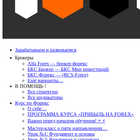
Зарабатываем и развиваемся
Брокеры
Alfa Forex — брокер форекс
БКС Брокер — БКС Мир инвестиций
БКС-Форекс — (BCS-Forex)
Ещё варианты…
В ПОМОЩЬ !
Все стратегии
Все индикаторы
Курс по Форекс
О себе…
ПРОГРАММА КУРСА «ПРИБЫЛЬ НА FOREX»
Важно перед началом обучения! ⚡ ⚡
Мастер-класс о пяти направлениях…
Урок №1: Фундамент и основы
Урок №2: Внедрение и стратегии