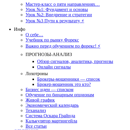
Мастер-класс о пяти направлениях…
Урок №1: Фундамент и основы
Урок №2: Внедрение и стратегии
Урок №3 Пути к результату ⚡️
Инфо
О себе…
Учебник по рынку Форекс
Важно перед обучением по форекс! ⚡
ПРОГНОЗЫ-АНАЛИЗ
Обзор сигналов, аналитика, прогнозы
Онлайн сигналы
Лохотроны
Брокеры-мошенники — список
Брокер-мошенник это кто?
Бизнес идеи — списком
Обучение по бинарным опционам
Живой график
Экономический календарь
Теханализ
Система Оскара Грайнда
Калькулятор мартингейла
Все статьи