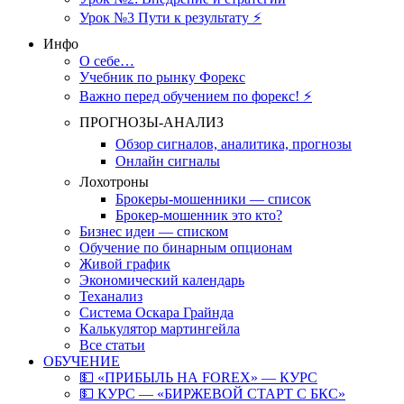
Урок №3 Пути к результату ⚡️
Инфо
О себе…
Учебник по рынку Форекс
Важно перед обучением по форекс! ⚡
ПРОГНОЗЫ-АНАЛИЗ
Обзор сигналов, аналитика, прогнозы
Онлайн сигналы
Лохотроны
Брокеры-мошенники — список
Брокер-мошенник это кто?
Бизнес идеи — списком
Обучение по бинарным опционам
Живой график
Экономический календарь
Теханализ
Система Оскара Грайнда
Калькулятор мартингейла
Все статьи
ОБУЧЕНИЕ
💵 «ПРИБЫЛЬ НА FOREX» — КУРС
💵 КУРС — «БИРЖЕВОЙ СТАРТ С БКС»