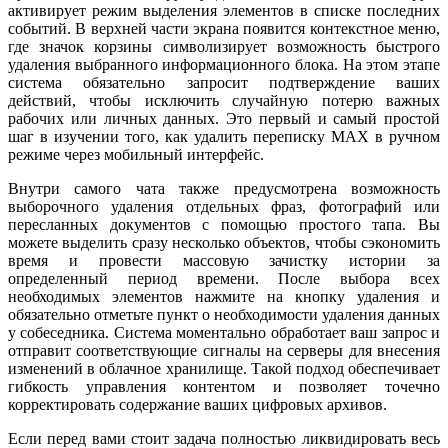
активирует режим выделения элементов в списке последних
событий. В верхней части экрана появится контекстное меню,
где значок корзины символизирует возможность быстрого
удаления выбранного информационного блока. На этом этапе
система обязательно запросит подтверждение ваших
действий, чтобы исключить случайную потерю важных
рабочих или личных данных. Это первый и самый простой
шаг в изучении того, как удалить переписку MAX в ручном
режиме через мобильный интерфейс.
Внутри самого чата также предусмотрена возможность
выборочного удаления отдельных фраз, фотографий или
пересланных документов с помощью простого тапа. Вы
можете выделить сразу несколько объектов, чтобы сэкономить
время и провести массовую зачистку истории за
определенный период времени. После выбора всех
необходимых элементов нажмите на кнопку удаления и
обязательно отметьте пункт о необходимости удаления данных
у собеседника. Система моментально обработает ваш запрос и
отправит соответствующие сигналы на серверы для внесения
изменений в облачное хранилище. Такой подход обеспечивает
гибкость управления контентом и позволяет точечно
корректировать содержание ваших цифровых архивов.
Если перед вами стоит задача полностью ликвидировать весь