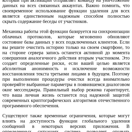
который при активации отправляет команду на уничтожение
данных на всех связанных аккаунтах. Важно помнить, что
своевременное использование функции удаления для всех
является единственным надежным способом полностью
скрыть содержание беседы от участников.
Механика работы этой функции базируется на синхронизации
облачных протоколов, которые мгновенно обновляют
состояние базы данных у всех подключенных клиентов. Если
вы решите очистить историю только на своем смартфоне, то
на стороне сервера запись останется активной до момента
совершения аналогичного действия вторым участником. Это
создает определенные риски, если вашей целью является
абсолютная анонимность и исключение возможности
восстановления текста третьими лицами в будущем. Поэтому
при выполнении процедуры очистки всегда внимательно
проверяйте выбранные параметры в появившемся диалоговом
окне мессенджера. Правильный выбор режима гарантирует,
что ваша личная жизнь останется под надежной защитой
современных криптографических алгоритмов отечественного
программного обеспечения.
Существуют также временные ограничения, которые могут
влиять на доступность функции глобального удаления
сообщений в некоторых версиях приложения. В
определенных ситуациях система позволяет отозвать