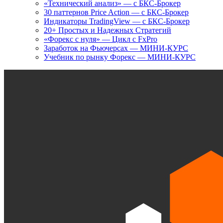
«Технический анализ» — с БКС-Брокер
30 паттернов Price Action — с БКС-Брокер
Индикаторы TradingView — с БКС-Брокер
20+ Простых и Надежных Стратегий
«Форекс с нуля» — Цикл с FxPro
Заработок на Фьючерсах — МИНИ-КУРС
Учебник по рынку Форекс — МИНИ-КУРС