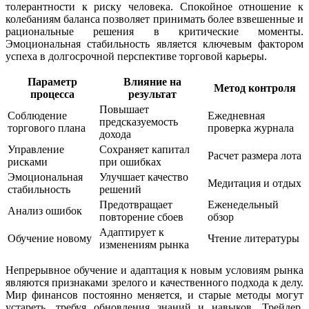
толерантности к риску человека. Спокойное отношение к
колебаниям баланса позволяет принимать более взвешенные и
рациональные решения в критические моменты.
Эмоциональная стабильность является ключевым фактором
успеха в долгосрочной перспективе торговой карьеры.
Параметр
Влияние на
Метод контроля
процесса
результат
Повышает
Соблюдение
Ежедневная
предсказуемость
торгового плана
проверка журнала
дохода
Управление
Сохраняет капитал
Расчет размера лота
рисками
при ошибках
Эмоциональная
Улучшает качество
Медитация и отдых
стабильность
решений
Предотвращает
Еженедельный
Анализ ошибок
повторение сбоев
обзор
Адаптирует к
Обучение новому
Чтение литературы
изменениям рынка
Непрерывное обучение и адаптация к новым условиям рынка
являются признаками зрелого и качественного подхода к делу.
Мир финансов постоянно меняется, и старые методы могут
устареть, требуя обновления знаний и навыков. Трейдер,