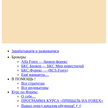
Зарабатываем и развиваемся
Брокеры
Alfa Forex — брокер форекс
БКС Брокер — БКС Мир инвестиций
БКС-Форекс — (BCS-Forex)
Ещё варианты…
В ПОМОЩЬ !
Все стратегии
Все индикаторы
Курс по Форекс
О себе…
ПРОГРАММА КУРСА «ПРИБЫЛЬ НА FOREX»
Важно перед началом обучения! ⚡ ⚡