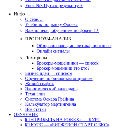
Урок №3 Пути к результату ⚡️
Инфо
О себе…
Учебник по рынку Форекс
Важно перед обучением по форекс! ⚡
ПРОГНОЗЫ-АНАЛИЗ
Обзор сигналов, аналитика, прогнозы
Онлайн сигналы
Лохотроны
Брокеры-мошенники — список
Брокер-мошенник это кто?
Бизнес идеи — списком
Обучение по бинарным опционам
Живой график
Экономический календарь
Теханализ
Система Оскара Грайнда
Калькулятор мартингейла
Все статьи
ОБУЧЕНИЕ
💵 «ПРИБЫЛЬ НА FOREX» — КУРС
💵 КУРС — «БИРЖЕВОЙ СТАРТ С БКС»