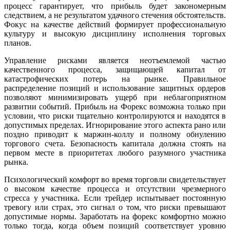
процесс гарантирует, что прибыль будет закономерным
следствием, а не результатом удачного стечения обстоятельств.
Фокус на качестве действий формирует профессиональную
культуру и высокую дисциплину исполнения торговых
планов.
Управление рисками является неотъемлемой частью
качественного процесса, защищающей капитал от
катастрофических потерь на рынке. Правильное
распределение позиций и использование защитных ордеров
позволяют минимизировать ущерб при неблагоприятном
развитии событий. Прибыль на Форекс возможна только при
условии, что риски тщательно контролируются и находятся в
допустимых пределах. Игнорирование этого аспекта рано или
поздно приводит к маржин-коллу и полному обнулению
торгового счета. Безопасность капитала должна стоять на
первом месте в приоритетах любого разумного участника
рынка.
Психологический комфорт во время торговли свидетельствует
о высоком качестве процесса и отсутствии чрезмерного
стресса у участника. Если трейдер испытывает постоянную
тревогу или страх, это сигнал о том, что риски превышают
допустимые нормы. Заработать на форекс комфортно можно
только тогда, когда объем позиций соответствует уровню