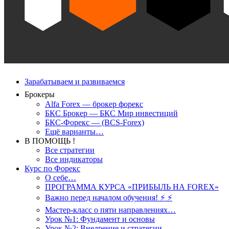
Зарабатываем и развиваемся
Брокеры
Alfa Forex — брокер форекс
БКС Брокер — БКС Мир инвестиций
БКС-Форекс — (BCS-Forex)
Ещё варианты…
В ПОМОЩЬ !
Все стратегии
Все индикаторы
Курс по Форекс
О себе…
ПРОГРАММА КУРСА «ПРИБЫЛЬ НА FOREX»
Важно перед началом обучения! ⚡ ⚡
Мастер-класс о пяти направлениях…
Урок №1: Фундамент и основы
Урок №2: Внедрение и стратегии