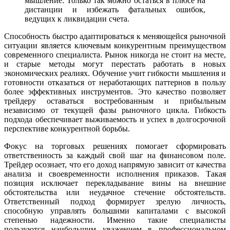
мышление. Только так можно остаться в плюсе на
дистанции и избежать фатальных ошибок,
ведущих к ликвидации счета.
Способность быстро адаптироваться к меняющейся рыночной
ситуации является ключевым конкурентным преимуществом
современного специалиста. Рынок никогда не стоит на месте,
и старые методы могут перестать работать в новых
экономических реалиях. Обучение учит гибкости мышления и
готовности отказаться от неработающих паттернов в пользу
более эффективных инструментов. Это качество позволяет
трейдеру оставаться востребованным и прибыльным
независимо от текущей фазы рыночного цикла. Гибкость
подхода обеспечивает выживаемость и успех в долгосрочной
перспективе конкурентной борьбы.
Фокус на торговых решениях помогает сформировать
ответственность за каждый свой шаг на финансовом поле.
Трейдер осознает, что его доход напрямую зависит от качества
анализа и своевременности исполнения приказов. Такая
позиция исключает перекладывание вины на внешние
обстоятельства или неудачное стечение обстоятельств.
Ответственный подход формирует зрелую личность,
способную управлять большими капиталами с высокой
степенью надежности. Именно такие специалисты
пользуются наибольшим уважением в профессиональном