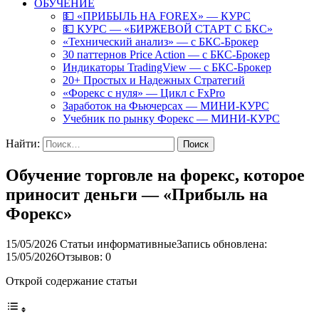
ОБУЧЕНИЕ
💵 «ПРИБЫЛЬ НА FOREX» — КУРС
💵 КУРС — «БИРЖЕВОЙ СТАРТ С БКС»
«Технический анализ» — с БКС-Брокер
30 паттернов Price Action — с БКС-Брокер
Индикаторы TradingView — с БКС-Брокер
20+ Простых и Надежных Стратегий
«Форекс с нуля» — Цикл с FxPro
Заработок на Фьючерсах — МИНИ-КУРС
Учебник по рынку Форекс — МИНИ-КУРС
Найти:
Обучение торговле на форекс, которое
приносит деньги — «Прибыль на
Форекс»
15/05/2026
Статьи информативные
Запись обновлена:
15/05/2026
Отзывов: 0
Открой содержание статьи