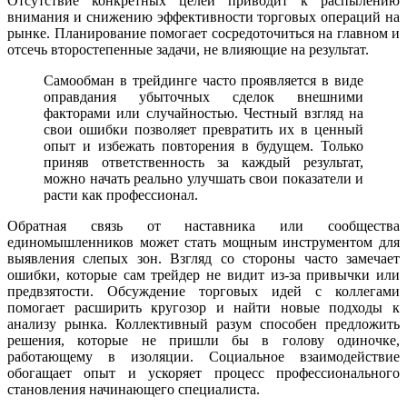
Отсутствие конкретных целей приводит к распылению
внимания и снижению эффективности торговых операций на
рынке. Планирование помогает сосредоточиться на главном и
отсечь второстепенные задачи, не влияющие на результат.
Самообман в трейдинге часто проявляется в виде
оправдания убыточных сделок внешними
факторами или случайностью. Честный взгляд на
свои ошибки позволяет превратить их в ценный
опыт и избежать повторения в будущем. Только
приняв ответственность за каждый результат,
можно начать реально улучшать свои показатели и
расти как профессионал.
Обратная связь от наставника или сообщества
единомышленников может стать мощным инструментом для
выявления слепых зон. Взгляд со стороны часто замечает
ошибки, которые сам трейдер не видит из-за привычки или
предвзятости. Обсуждение торговых идей с коллегами
помогает расширить кругозор и найти новые подходы к
анализу рынка. Коллективный разум способен предложить
решения, которые не пришли бы в голову одиночке,
работающему в изоляции. Социальное взаимодействие
обогащает опыт и ускоряет процесс профессионального
становления начинающего специалиста.