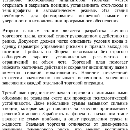
открывать и закрывать позиции, устанавливать стоп-лоссы и
тейк-профиты в автоматическом режиме. Эта стадия
необходима для формирования мышечной памяти и
уверенности в использовании программного обеспечения.
Вторым важным этапом является разработка личного
торгового плана, который станет руководством к действию на
рынке. Документ должен четко описывать условия входа в
сделку, параметры управления рисками и правила выхода из
позиции. Прибыль на Форекс невозможна без строгого
соблюдения заранее установленных регламентов и
ограничений на объем лота. Торговый план помогает
избежать хаотичных действий и сохраняет дисциплину даже в
моменты сильной волатильности. Наличие письменной
стратегии значительно повышает вероятность успешного
завершения каждой отдельной торговой операции.
Третий шаг предполагает начало торговли с минимальными
объемами на реальном счете для проверки психологической
устойчивости. Даже небольшие суммы вызывают сильные
эмоции, которые могут повлиять на качество принимаемых
решений и анализ. Заработать на форекс на начальном этапе
важнее не сумму прибыли, а опыт преодоления страха и
жадности. Реальная торговля отличается от демо-режима
наличием финансового риска, что меняет восприятие