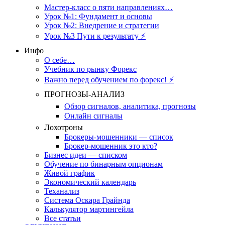
Мастер-класс о пяти направлениях…
Урок №1: Фундамент и основы
Урок №2: Внедрение и стратегии
Урок №3 Пути к результату ⚡️
Инфо
О себе…
Учебник по рынку Форекс
Важно перед обучением по форекс! ⚡
ПРОГНОЗЫ-АНАЛИЗ
Обзор сигналов, аналитика, прогнозы
Онлайн сигналы
Лохотроны
Брокеры-мошенники — список
Брокер-мошенник это кто?
Бизнес идеи — списком
Обучение по бинарным опционам
Живой график
Экономический календарь
Теханализ
Система Оскара Грайнда
Калькулятор мартингейла
Все статьи