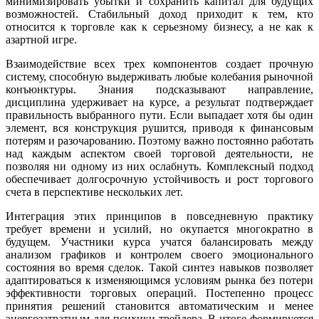
минимизировать убытки и сохранить капитал для будущих
возможностей. Стабильный доход приходит к тем, кто
относится к торговле как к серьезному бизнесу, а не как к
азартной игре.
Взаимодействие всех трех компонентов создает прочную
систему, способную выдерживать любые колебания рыночной
конъюнктуры. Знания подсказывают направление,
дисциплина удерживает на курсе, а результат подтверждает
правильность выбранного пути. Если выпадает хотя бы один
элемент, вся конструкция рушится, приводя к финансовым
потерям и разочарованию. Поэтому важно постоянно работать
над каждым аспектом своей торговой деятельности, не
позволяя ни одному из них ослабнуть. Комплексный подход
обеспечивает долгосрочную устойчивость и рост торгового
счета в перспективе нескольких лет.
Интеграция этих принципов в повседневную практику
требует времени и усилий, но окупается многократно в
будущем. Участники курса учатся балансировать между
анализом графиков и контролем своего эмоционального
состояния во время сделок. Такой синтез навыков позволяет
адаптироваться к изменяющимся условиям рынка без потери
эффективности торговых операций. Постепенно процесс
принятия решений становится автоматическим и менее
энергозатратным для психики трейдера. В итоге формируется