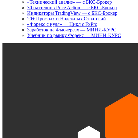
«Технический анализ» — с БКС-Брокер
30 паттернов Price Action — с БКС-Брокер
Индикаторы TradingView — с БКС-Брокер
20+ Простых и Надежных Стратегий
«Форекс с нуля» — Цикл с FxPro
Заработок на Фьючерсах — МИНИ-КУРС
Учебник по рынку Форекс — МИНИ-КУРС