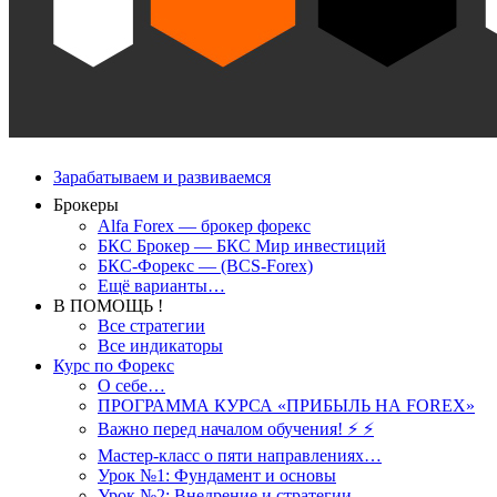
Зарабатываем и развиваемся
Брокеры
Alfa Forex — брокер форекс
БКС Брокер — БКС Мир инвестиций
БКС-Форекс — (BCS-Forex)
Ещё варианты…
В ПОМОЩЬ !
Все стратегии
Все индикаторы
Курс по Форекс
О себе…
ПРОГРАММА КУРСА «ПРИБЫЛЬ НА FOREX»
Важно перед началом обучения! ⚡ ⚡
Мастер-класс о пяти направлениях…
Урок №1: Фундамент и основы
Урок №2: Внедрение и стратегии