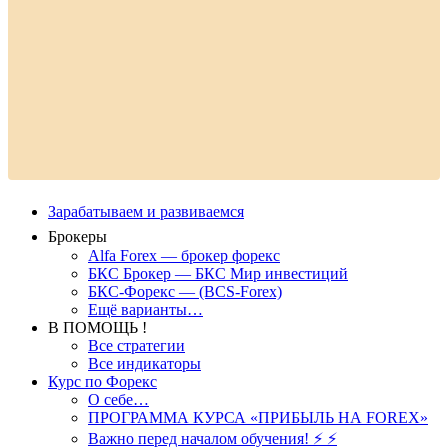
Зарабатываем и развиваемся
Брокеры
Alfa Forex — брокер форекс
БКС Брокер — БКС Мир инвестиций
БКС-Форекс — (BCS-Forex)
Ещё варианты…
В ПОМОЩЬ !
Все стратегии
Все индикаторы
Курс по Форекс
О себе…
ПРОГРАММА КУРСА «ПРИБЫЛЬ НА FOREX»
Важно перед началом обучения! ⚡ ⚡