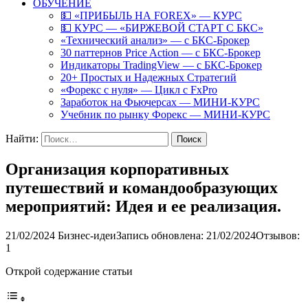
ОБУЧЕНИЕ
💵 «ПРИБЫЛЬ НА FOREX» — КУРС
💵 КУРС — «БИРЖЕВОЙ СТАРТ С БКС»
«Технический анализ» — с БКС-Брокер
30 паттернов Price Action — с БКС-Брокер
Индикаторы TradingView — с БКС-Брокер
20+ Простых и Надежных Стратегий
«Форекс с нуля» — Цикл с FxPro
Заработок на Фьючерсах — МИНИ-КУРС
Учебник по рынку Форекс — МИНИ-КУРС
Найти:
Организация корпоративных
путешествий и командообразующих
мероприятий: Идея и ее реализация.
21/02/2024
Бизнес-идеи
Запись обновлена: 21/02/2024
Отзывов:
1
Открой содержание статьи