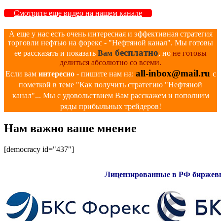
Смотрите еще видео на нашем канале
А еще у нас есть очень интересная и эффективная стратегия
торговли нефтью на форекс - "Нефтяной канал". Мы готовы
бесплатно
ее рассказать и показать
Вам
, но
не готовы
делиться абсолютно со всеми.
all-inbox@mail.ru
Если вам
интересно
- пишите нам на:
с
пометкой в теме "Как получить стратегию "Нефтяной
канал"... Мы с удовольствием Вам расскажем и пополним
ряды прибыльных трейдеров!
Нам важно ваше мнение
[democracy id="437"]
Лицензированные в РФ биржевы