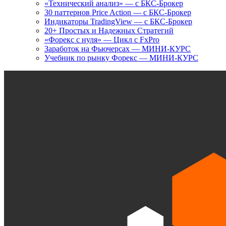
«Технический анализ» — с БКС-Брокер
30 паттернов Price Action — с БКС-Брокер
Индикаторы TradingView — с БКС-Брокер
20+ Простых и Надежных Стратегий
«Форекс с нуля» — Цикл с FxPro
Заработок на Фьючерсах — МИНИ-КУРС
Учебник по рынку Форекс — МИНИ-КУРС