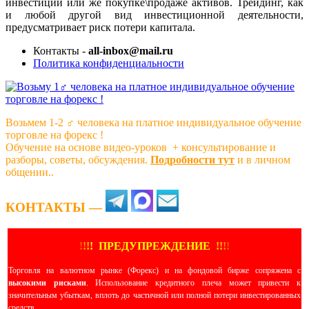
инвестиций или же покупке\продаже активов. Трейдинг, как
и любой другой вид инвестиционной деятельности,
предусматривает риск потери капитала.
Контакты -
all-inbox@mail.ru
Политика конфиденциальности
Возьмем 1-2 ‍♂️ человека на платное индивидуальное обучение
торговле на форекс !
Обучение на основе видео-уроков ️ + консультирование и
разборы, советы, обсуждения.
Подробности тут
и в личном
общении..
КОНТАКТЫ —
!
!
!
!
ПРЕДУПРЕЖДЕНИЕ
!!
!
!
Торговля на валютном рынке (Форекс) и на фондовой бирже сопряжена с
высокими рисками
. Использование кредитного плеча может привести к
значительным убыткам, вплоть до частичной или полной потери инвестированных
средств.