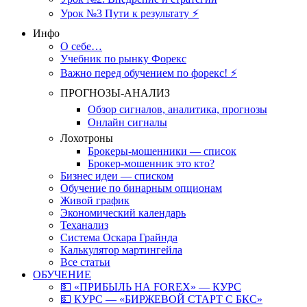
Урок №3 Пути к результату ⚡️
Инфо
О себе…
Учебник по рынку Форекс
Важно перед обучением по форекс! ⚡
ПРОГНОЗЫ-АНАЛИЗ
Обзор сигналов, аналитика, прогнозы
Онлайн сигналы
Лохотроны
Брокеры-мошенники — список
Брокер-мошенник это кто?
Бизнес идеи — списком
Обучение по бинарным опционам
Живой график
Экономический календарь
Теханализ
Система Оскара Грайнда
Калькулятор мартингейла
Все статьи
ОБУЧЕНИЕ
💵 «ПРИБЫЛЬ НА FOREX» — КУРС
💵 КУРС — «БИРЖЕВОЙ СТАРТ С БКС»