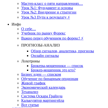
Мастер-класс о пяти направлениях…
Урок №1: Фундамент и основы
Урок №2: Внедрение и стратегии
Урок №3 Пути к результату ⚡️
Инфо
О себе…
Учебник по рынку Форекс
Важно перед обучением по форекс! ⚡
ПРОГНОЗЫ-АНАЛИЗ
Обзор сигналов, аналитика, прогнозы
Онлайн сигналы
Лохотроны
Брокеры-мошенники — список
Брокер-мошенник это кто?
Бизнес идеи — списком
Обучение по бинарным опционам
Живой график
Экономический календарь
Теханализ
Система Оскара Грайнда
Калькулятор мартингейла
Все статьи