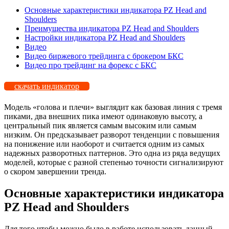
Основные характеристики индикатора PZ Head and
Shoulders
Преимущества индикатора PZ Head and Shoulders
Настройки индикатора PZ Head and Shoulders
Видео
Видео биржевого трейдинга с брокером БКС
Видео про трейдинг на форекс с БКС
скачать индикатор
Модель «голова и плечи» выглядит как базовая линия с тремя
пиками, два внешних пика имеют одинаковую высоту, а
центральный пик является самым высоким или самым
низким. Он предсказывает разворот тенденции с повышения
на понижение или наоборот и считается одним из самых
надежных разворотных паттернов. Это одна из ряда ведущих
моделей, которые с разной степенью точности сигнализируют
о скором завершении тренда.
Основные характеристики индикатора
PZ Head and Shoulders
Для того чтобы можно было в работе использовать данный