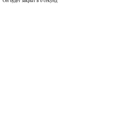
Он будет закрыт в
0
секунд