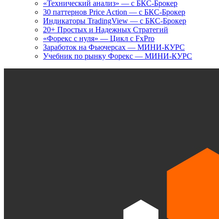
«Технический анализ» — с БКС-Брокер
30 паттернов Price Action — с БКС-Брокер
Индикаторы TradingView — с БКС-Брокер
20+ Простых и Надежных Стратегий
«Форекс с нуля» — Цикл с FxPro
Заработок на Фьючерсах — МИНИ-КУРС
Учебник по рынку Форекс — МИНИ-КУРС