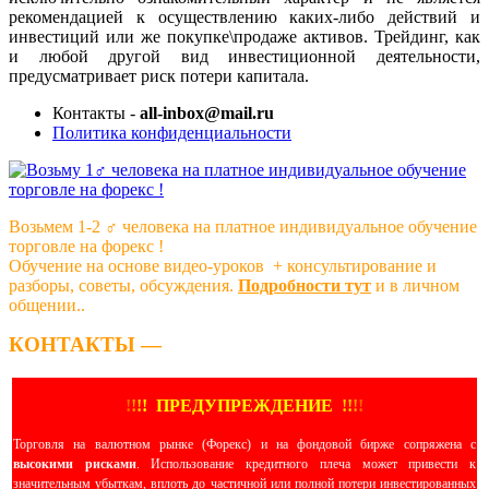
рекомендацией к осуществлению каких-либо действий и
инвестиций или же покупке\продаже активов. Трейдинг, как
и любой другой вид инвестиционной деятельности,
предусматривает риск потери капитала.
Контакты -
all-inbox@mail.ru
Политика конфиденциальности
Возьмем 1-2 ‍♂️ человека на платное индивидуальное обучение
торговле на форекс !
Обучение на основе видео-уроков ️ + консультирование и
разборы, советы, обсуждения.
Подробности тут
и в личном
общении..
КОНТАКТЫ —
!
!
!
!
ПРЕДУПРЕЖДЕНИЕ
!!
!
!
Торговля на валютном рынке (Форекс) и на фондовой бирже сопряжена с
высокими рисками
. Использование кредитного плеча может привести к
значительным убыткам, вплоть до частичной или полной потери инвестированных