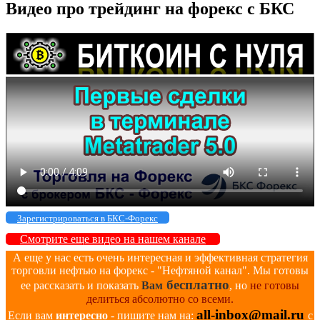
Видео про трейдинг на форекс с БКС
Зарегистрироваться в БКС-Форекс
Смотрите еще видео на нашем канале
А еще у нас есть очень интересная и эффективная стратегия
торговли нефтью на форекс - "Нефтяной канал". Мы готовы
бесплатно
ее рассказать и показать
Вам
, но
не готовы
делиться абсолютно со всеми.
all-inbox@mail.ru
Если вам
интересно
- пишите нам на:
с