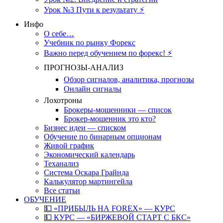
Урок №3 Пути к результату ⚡️
Инфо
О себе…
Учебник по рынку Форекс
Важно перед обучением по форекс! ⚡
ПРОГНОЗЫ-АНАЛИЗ
Обзор сигналов, аналитика, прогнозы
Онлайн сигналы
Лохотроны
Брокеры-мошенники — список
Брокер-мошенник это кто?
Бизнес идеи — списком
Обучение по бинарным опционам
Живой график
Экономический календарь
Теханализ
Система Оскара Грайнда
Калькулятор мартингейла
Все статьи
ОБУЧЕНИЕ
💵 «ПРИБЫЛЬ НА FOREX» — КУРС
💵 КУРС — «БИРЖЕВОЙ СТАРТ С БКС»