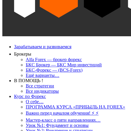
Зарабатываем и развиваемся
Брокеры
Alfa Forex — брокер форекс
БКС Брокер — БКС Мир инвестиций
БКС-Форекс — (BCS-Forex)
Ещё варианты…
В ПОМОЩЬ !
Все стратегии
Все индикаторы
Курс по Форекс
О себе…
ПРОГРАММА КУРСА «ПРИБЫЛЬ НА FOREX»
Важно перед началом обучения! ⚡ ⚡
Мастер-класс о пяти направлениях…
Урок №1: Фундамент и основы
Урок №2: Внедрение и стратегии