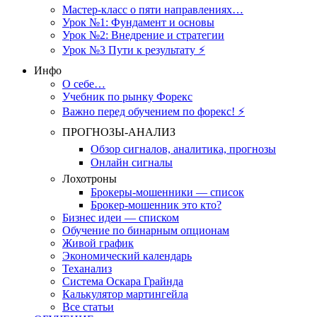
Мастер-класс о пяти направлениях…
Урок №1: Фундамент и основы
Урок №2: Внедрение и стратегии
Урок №3 Пути к результату ⚡️
Инфо
О себе…
Учебник по рынку Форекс
Важно перед обучением по форекс! ⚡
ПРОГНОЗЫ-АНАЛИЗ
Обзор сигналов, аналитика, прогнозы
Онлайн сигналы
Лохотроны
Брокеры-мошенники — список
Брокер-мошенник это кто?
Бизнес идеи — списком
Обучение по бинарным опционам
Живой график
Экономический календарь
Теханализ
Система Оскара Грайнда
Калькулятор мартингейла
Все статьи