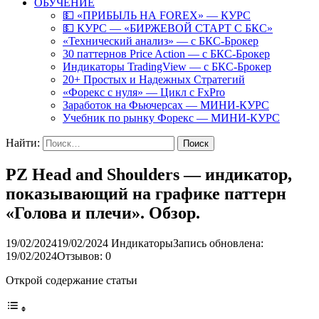
ОБУЧЕНИЕ
💵 «ПРИБЫЛЬ НА FOREX» — КУРС
💵 КУРС — «БИРЖЕВОЙ СТАРТ С БКС»
«Технический анализ» — с БКС-Брокер
30 паттернов Price Action — с БКС-Брокер
Индикаторы TradingView — с БКС-Брокер
20+ Простых и Надежных Стратегий
«Форекс с нуля» — Цикл с FxPro
Заработок на Фьючерсах — МИНИ-КУРС
Учебник по рынку Форекс — МИНИ-КУРС
Найти:
PZ Head and Shoulders — индикатор,
показывающий на графике паттерн
«Голова и плечи». Обзор.
19/02/2024
19/02/2024
Индикаторы
Запись обновлена:
19/02/2024
Отзывов: 0
Открой содержание статьи