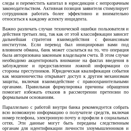
следы и переместить капитал в юрисдикции с непрозрачным
законодательством. Активная позиция заявителя стимулирует
сотрудников работать более эффективно и внимательно
относиться к каждому аспекту инцидента.
Важно различать случаи технической ошибки пользователя и
действия третьих лиц, так как от этой классификации зависит
дальнейшая стратегия взаимодействия с финансовым
институтом. Если перевод был инициирован вами под
влиянием обмана, банк может ссылаться на то, что операция
была авторизована законным владельцем счета. В этом случае
необходимо акцентировать внимание на фактах введения в
заблуждение и предоставлении ложной информации со
стороны преступников. Юридическая квалификация события
как мошенничества открывает доступ к другим механизмам
защиты, включая взаимодействие с правоохранительными
органами. Правильная формулировка причины обращения
помогает избежать отказов в рассмотрении претензии по
формальным основаниям.
Параллельно с работой внутри банка рекомендуется собрать
всю возможную информацию о получателе средств, включая
номер телефона, электронную почту и профили в социальных
сетях. Эти данные могут быть переданы следственным
органам для идентификации личности злоумышленников и