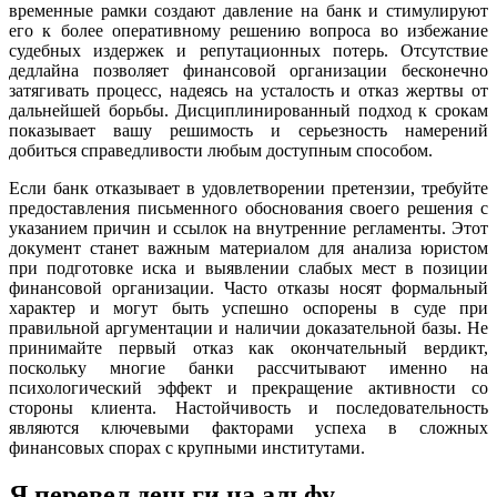
временные рамки создают давление на банк и стимулируют
его к более оперативному решению вопроса во избежание
судебных издержек и репутационных потерь. Отсутствие
дедлайна позволяет финансовой организации бесконечно
затягивать процесс, надеясь на усталость и отказ жертвы от
дальнейшей борьбы. Дисциплинированный подход к срокам
показывает вашу решимость и серьезность намерений
добиться справедливости любым доступным способом.
Если банк отказывает в удовлетворении претензии, требуйте
предоставления письменного обоснования своего решения с
указанием причин и ссылок на внутренние регламенты. Этот
документ станет важным материалом для анализа юристом
при подготовке иска и выявлении слабых мест в позиции
финансовой организации. Часто отказы носят формальный
характер и могут быть успешно оспорены в суде при
правильной аргументации и наличии доказательной базы. Не
принимайте первый отказ как окончательный вердикт,
поскольку многие банки рассчитывают именно на
психологический эффект и прекращение активности со
стороны клиента. Настойчивость и последовательность
являются ключевыми факторами успеха в сложных
финансовых спорах с крупными институтами.
Я перевел деньги на альфу