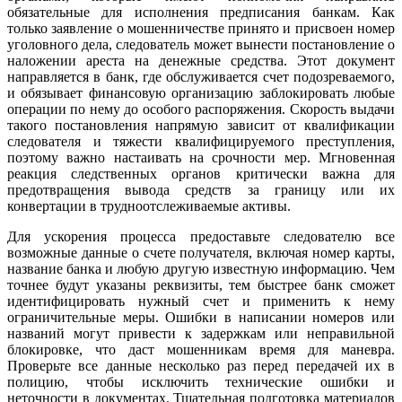
обязательные для исполнения предписания банкам. Как
только заявление о мошенничестве принято и присвоен номер
уголовного дела, следователь может вынести постановление о
наложении ареста на денежные средства. Этот документ
направляется в банк, где обслуживается счет подозреваемого,
и обязывает финансовую организацию заблокировать любые
операции по нему до особого распоряжения. Скорость выдачи
такого постановления напрямую зависит от квалификации
следователя и тяжести квалифицируемого преступления,
поэтому важно настаивать на срочности мер. Мгновенная
реакция следственных органов критически важна для
предотвращения вывода средств за границу или их
конвертации в трудноотслеживаемые активы.
Для ускорения процесса предоставьте следователю все
возможные данные о счете получателя, включая номер карты,
название банка и любую другую известную информацию. Чем
точнее будут указаны реквизиты, тем быстрее банк сможет
идентифицировать нужный счет и применить к нему
ограничительные меры. Ошибки в написании номеров или
названий могут привести к задержкам или неправильной
блокировке, что даст мошенникам время для маневра.
Проверьте все данные несколько раз перед передачей их в
полицию, чтобы исключить технические ошибки и
неточности в документах. Тщательная подготовка материалов