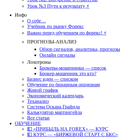
Урок №3 Пути к результату ⚡️
Инфо
О себе…
Учебник по рынку Форекс
Важно перед обучением по форекс! ⚡
ПРОГНОЗЫ-АНАЛИЗ
Обзор сигналов, аналитика, прогнозы
Онлайн сигналы
Лохотроны
Брокеры-мошенники — список
Брокер-мошенник это кто?
Бизнес идеи — списком
Обучение по бинарным опционам
Живой график
Экономический календарь
Теханализ
Система Оскара Грайнда
Калькулятор мартингейла
Все статьи
ОБУЧЕНИЕ
💵 «ПРИБЫЛЬ НА FOREX» — КУРС
💵 КУРС — «БИРЖЕВОЙ СТАРТ С БКС»