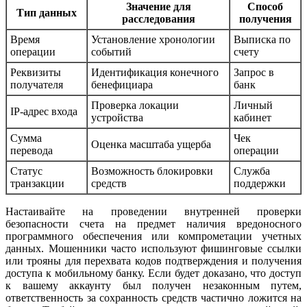
Значение для
Способ
Тип данных
расследования
получения
Время
Установление хронологии
Выписка по
операции
событий
счету
Реквизиты
Идентификация конечного
Запрос в
получателя
бенефициара
банк
Проверка локации
Личный
IP-адрес входа
устройства
кабинет
Сумма
Чек
Оценка масштаба ущерба
перевода
операции
Статус
Возможность блокировки
Служба
транзакции
средств
поддержки
Настаивайте на проведении внутренней проверки
безопасности счета на предмет наличия вредоносного
программного обеспечения или компрометации учетных
данных. Мошенники часто используют фишинговые ссылки
или трояны для перехвата кодов подтверждения и получения
доступа к мобильному банку. Если будет доказано, что доступ
к вашему аккаунту был получен незаконным путем,
ответственность за сохранность средств частично ложится на