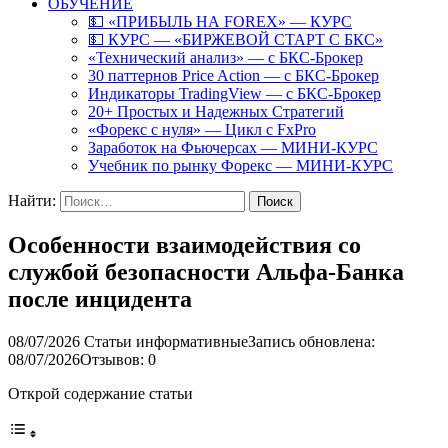
ОБУЧЕНИЕ
💵 «ПРИБЫЛЬ НА FOREX» — КУРС
💵 КУРС — «БИРЖЕВОЙ СТАРТ С БКС»
«Технический анализ» — с БКС-Брокер
30 паттернов Price Action — с БКС-Брокер
Индикаторы TradingView — с БКС-Брокер
20+ Простых и Надежных Стратегий
«Форекс с нуля» — Цикл с FxPro
Заработок на Фьючерсах — МИНИ-КУРС
Учебник по рынку Форекс — МИНИ-КУРС
Найти:
Особенности взаимодействия со
службой безопасности Альфа-Банка
после инцидента
08/07/2026
Статьи информативные
Запись обновлена:
08/07/2026
Отзывов: 0
Открой содержание статьи