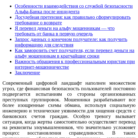
Особенности взаимодействия со службой безопасности
Альфа-Банка после инцидента
Досудебная претензия: как правильно сформулировать
требование о возврате
Я перевел деньги на альфу мошенникам — что
требовать от банка в первую очередь
Запрос данных о конечном получателе: как получить
информацию для следствия
Как заморозить счет получателя, если перевел деньги на
альфу мошенникам в кратчайшие сроки
Важность обращения к профессиональным юристам при
интернет-мошенничестве
Заключение
Современный цифровой ландшафт наполнен множеством
угроз, где финансовая безопасность пользователей постоянно
подвергается испытаниям со стороны организованных
преступных группировок. Мошенники разрабатывают все
более изощренные схемы обмана, используя социальную
инженерию и технические уязвимости для хищения средств с
банковских счетов граждан. Особую тревогу вызывает
ситуация, когда жертва самостоятельно осуществляет перевод
на реквизиты злоумышленников, что значительно усложняет
процесс восстановления справедливости. В таких