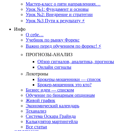
Мастер-класс о пяти направлениях…
Урок №1: Фундамент и основы
Урок №2: Внедрение и стратегии
Урок №3 Пути к результату ⚡️
Инфо
О себе…
Учебник по рынку Форекс
Важно перед обучением по форекс! ⚡
ПРОГНОЗЫ-АНАЛИЗ
Обзор сигналов, аналитика, прогнозы
Онлайн сигналы
Лохотроны
Брокеры-мошенники — список
Брокер-мошенник это кто?
Бизнес идеи — списком
Обучение по бинарным опционам
Живой график
Экономический календарь
Теханализ
Система Оскара Грайнда
Калькулятор мартингейла
Все статьи