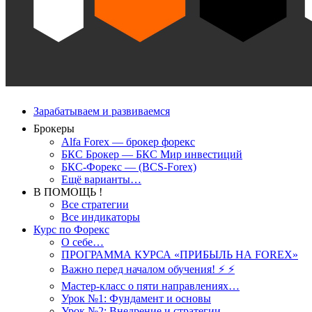
Зарабатываем и развиваемся
Брокеры
Alfa Forex — брокер форекс
БКС Брокер — БКС Мир инвестиций
БКС-Форекс — (BCS-Forex)
Ещё варианты…
В ПОМОЩЬ !
Все стратегии
Все индикаторы
Курс по Форекс
О себе…
ПРОГРАММА КУРСА «ПРИБЫЛЬ НА FOREX»
Важно перед началом обучения! ⚡ ⚡
Мастер-класс о пяти направлениях…
Урок №1: Фундамент и основы
Урок №2: Внедрение и стратегии