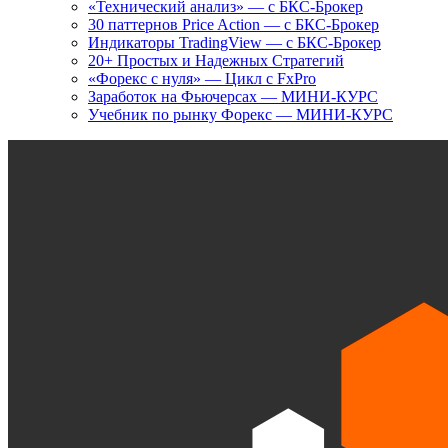
«Технический анализ» — с БКС-Брокер
30 паттернов Price Action — с БКС-Брокер
Индикаторы TradingView — с БКС-Брокер
20+ Простых и Надежных Стратегий
«Форекс с нуля» — Цикл с FxPro
Заработок на Фьючерсах — МИНИ-КУРС
Учебник по рынку Форекс — МИНИ-КУРС