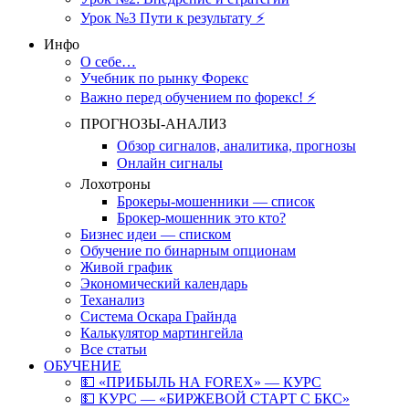
Урок №3 Пути к результату ⚡️
Инфо
О себе…
Учебник по рынку Форекс
Важно перед обучением по форекс! ⚡
ПРОГНОЗЫ-АНАЛИЗ
Обзор сигналов, аналитика, прогнозы
Онлайн сигналы
Лохотроны
Брокеры-мошенники — список
Брокер-мошенник это кто?
Бизнес идеи — списком
Обучение по бинарным опционам
Живой график
Экономический календарь
Теханализ
Система Оскара Грайнда
Калькулятор мартингейла
Все статьи
ОБУЧЕНИЕ
💵 «ПРИБЫЛЬ НА FOREX» — КУРС
💵 КУРС — «БИРЖЕВОЙ СТАРТ С БКС»