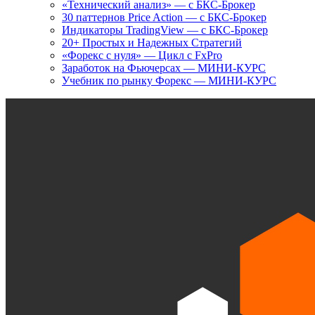
«Технический анализ» — с БКС-Брокер
30 паттернов Price Action — с БКС-Брокер
Индикаторы TradingView — с БКС-Брокер
20+ Простых и Надежных Стратегий
«Форекс с нуля» — Цикл с FxPro
Заработок на Фьючерсах — МИНИ-КУРС
Учебник по рынку Форекс — МИНИ-КУРС