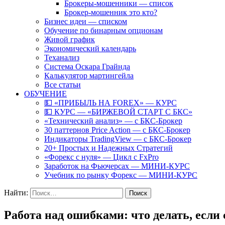
Брокеры-мошенники — список
Брокер-мошенник это кто?
Бизнес идеи — списком
Обучение по бинарным опционам
Живой график
Экономический календарь
Теханализ
Система Оскара Грайнда
Калькулятор мартингейла
Все статьи
ОБУЧЕНИЕ
💵 «ПРИБЫЛЬ НА FOREX» — КУРС
💵 КУРС — «БИРЖЕВОЙ СТАРТ С БКС»
«Технический анализ» — с БКС-Брокер
30 паттернов Price Action — с БКС-Брокер
Индикаторы TradingView — с БКС-Брокер
20+ Простых и Надежных Стратегий
«Форекс с нуля» — Цикл с FxPro
Заработок на Фьючерсах — МИНИ-КУРС
Учебник по рынку Форекс — МИНИ-КУРС
Найти:
Работа над ошибками: что делать, есл