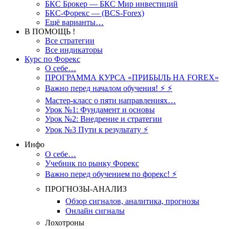
БКС Брокер — БКС Мир инвестиций
БКС-Форекс — (BCS-Forex)
Ещё варианты…
В ПОМОЩЬ !
Все стратегии
Все индикаторы
Курс по Форекс
О себе…
ПРОГРАММА КУРСА «ПРИБЫЛЬ НА FOREX»
Важно перед началом обучения! ⚡ ⚡
Мастер-класс о пяти направлениях…
Урок №1: Фундамент и основы
Урок №2: Внедрение и стратегии
Урок №3 Пути к результату ⚡️
Инфо
О себе…
Учебник по рынку Форекс
Важно перед обучением по форекс! ⚡
ПРОГНОЗЫ-АНАЛИЗ
Обзор сигналов, аналитика, прогнозы
Онлайн сигналы
Лохотроны