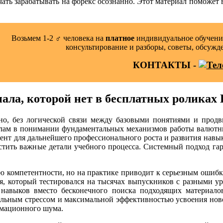
ачать зарабатывать на форекс осознанно. Этот материал поможет
Возьмем 1-2 ‍♂️ человека на
платное
индивидуальное обучение
консультирование и разборы, советы, обсужд
КОНТАКТЫ -
иала, которой нет в бесплатных роликах
о, без логической связи между базовыми понятиями и продв
белам в понимании фундаментальных механизмов работы валютн
ент для дальнейшего профессионального роста и развития навык
стить важные детали учебного процесса. Системный подход гара
ию компетентности, но на практике приводит к серьезным ошиб
, который тестировался на тысячах выпускников с разными ур
х навыков вместо бесконечного поиска подходящих материал
льным стрессом и максимальной эффективностью усвоения ново
рмационного шума.