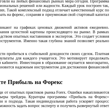
рговли на любых финансовых рынках мира сегодня. Программа
циональных решений или жадности. Каждый урок построен так,
ях. Такой комплексный подход отличает качественный курс по
вать на форекс, сохраняя и приумножая свой стартовый капитал
зникают на графиках ценовых движений активов ежедневно.
вания целостной картины происходящего на рынке. В рамках
дством опытных наставников и экспертов. Это создает условия
струментов. Именно такая глубина знаний позволяет реально
сти пробиться к стабильной доходности своих сделок. Платная
ультаты для каждого учащегося. Это мотивирует продолжать
 кабинете. Инвестиция в образование окупается многократно,
становится надежным инструментом для достижения финансовой
енте Прибыль на Форекс
щи от опытных практиков рынка Forex. Ошибки накапливаются
арьеры трейдера. Кураторы программы «Прибыль на Форекс»
и и подхода. Такая индивидуальная работа ускоряет процесс
можность задать вопрос эксперту и получить развернутый ответ