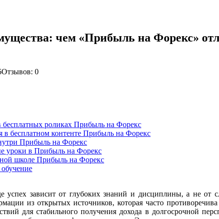
имущества: чем «Прибыль на Форекс» от
6
Отзывов: 0
 в бесплатных роликах Прибыль на Форекс
ая в бесплатном контенте Прибыль на Форекс
внутри Прибыль на Форекс
ные уроки в Прибыль на Форекс
тной школе Прибыль на Форекс
 обучение
е успех зависит от глубоких знаний и дисциплины, а не от 
ормации из открытых источников, которая часто противоречива
йствий для стабильного получения дохода в долгосрочной перс