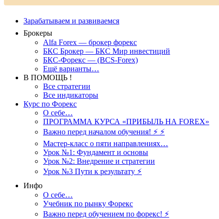
Зарабатываем и развиваемся
Брокеры
Alfa Forex — брокер форекс
БКС Брокер — БКС Мир инвестиций
БКС-Форекс — (BCS-Forex)
Ещё варианты…
В ПОМОЩЬ !
Все стратегии
Все индикаторы
Курс по Форекс
О себе…
ПРОГРАММА КУРСА «ПРИБЫЛЬ НА FOREX»
Важно перед началом обучения! ⚡ ⚡
Мастер-класс о пяти направлениях…
Урок №1: Фундамент и основы
Урок №2: Внедрение и стратегии
Урок №3 Пути к результату ⚡️
Инфо
О себе…
Учебник по рынку Форекс
Важно перед обучением по форекс! ⚡