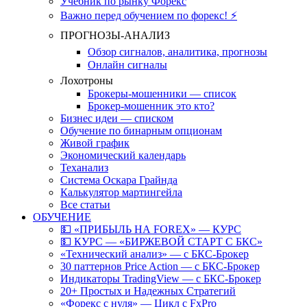
Учебник по рынку Форекс
Важно перед обучением по форекс! ⚡
ПРОГНОЗЫ-АНАЛИЗ
Обзор сигналов, аналитика, прогнозы
Онлайн сигналы
Лохотроны
Брокеры-мошенники — список
Брокер-мошенник это кто?
Бизнес идеи — списком
Обучение по бинарным опционам
Живой график
Экономический календарь
Теханализ
Система Оскара Грайнда
Калькулятор мартингейла
Все статьи
ОБУЧЕНИЕ
💵 «ПРИБЫЛЬ НА FOREX» — КУРС
💵 КУРС — «БИРЖЕВОЙ СТАРТ С БКС»
«Технический анализ» — с БКС-Брокер
30 паттернов Price Action — с БКС-Брокер
Индикаторы TradingView — с БКС-Брокер
20+ Простых и Надежных Стратегий
«Форекс с нуля» — Цикл с FxPro