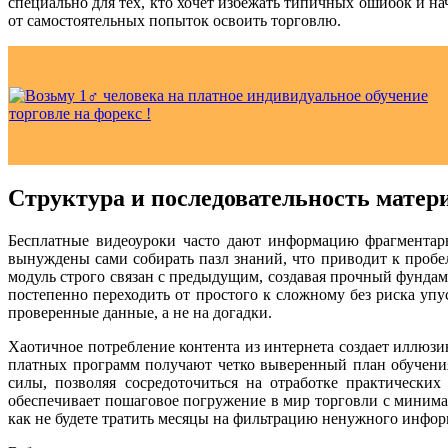
специально для тех, кто хочет избежать типичных ошибок и н
от самостоятельных попыток освоить торговлю.
Структура и последовательность матер
Бесплатные видеоуроки часто дают информацию фрагментарн
вынуждены сами собирать пазл знаний, что приводит к про
модуль строго связан с предыдущим, создавая прочный фундам
постепенно переходить от простого к сложному без риска упу
проверенные данные, а не на догадки.
Хаотичное потребление контента из интернета создает иллюз
платных программ получают четко выверенный план обучения
силы, позволяя сосредоточиться на отработке практически
обеспечивает пошаговое погружение в мир торговли с минима
как не будете тратить месяцы на фильтрацию ненужного инфо