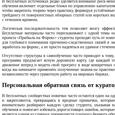
В бесплатных источниках редко уделяется внимание риск-ме
обучения включает отдельные блоки по управлению капиталом
чтобы закрепить теорию через практику, формируя устойчивы
трейдингу от поверхностных обзорных статей или коротких вид
с течением времени.
Логическая последовательность тем позволяет мозгу эффе
Бесплатные материалы часто перескакивают с одной темы н
проекта «Прибыль на Форекс» студенты проходят путь от нови
для глубокого понимания причинно-следственных связей в э
заработать на форекс, а не просто надеяться на удачное стечени
Отсутствие структуры в самообучении часто приводит к тому,
программа предлагает ясную дорожную карту, где каждый э
движение вперед и видеть свой прогресс в виде конкретных 
когда вы начинаете применять полученные знания на практик
независимости через грамотную работу на мировых биржах.
Персональная обратная связь от курат
В бесплатных сообществах новички часто остаются один на 
и закрепляются, превращаясь в вредные привычки, которы
внимательно разбирают каждую сделку студента, указывая н
обучения и помогает избежать дорогостоящих ошибок, которые 
является одним из главных преимуществ платного формата обу