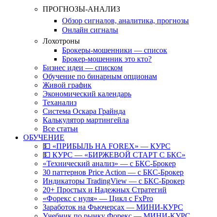
ПРОГНОЗЫ-АНАЛИЗ
Обзор сигналов, аналитика, прогнозы
Онлайн сигналы
Лохотроны
Брокеры-мошенники — список
Брокер-мошенник это кто?
Бизнес идеи — списком
Обучение по бинарным опционам
Живой график
Экономический календарь
Теханализ
Система Оскара Грайнда
Калькулятор мартингейла
Все статьи
ОБУЧЕНИЕ
💵 «ПРИБЫЛЬ НА FOREX» — КУРС
💵 КУРС — «БИРЖЕВОЙ СТАРТ С БКС»
«Технический анализ» — с БКС-Брокер
30 паттернов Price Action — с БКС-Брокер
Индикаторы TradingView — с БКС-Брокер
20+ Простых и Надежных Стратегий
«Форекс с нуля» — Цикл с FxPro
Заработок на Фьючерсах — МИНИ-КУРС
Учебник по рынку Форекс — МИНИ-КУРС