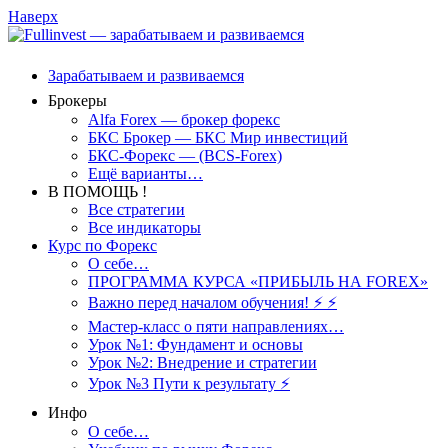
Наверх
Зарабатываем и развиваемся
Брокеры
Alfa Forex — брокер форекс
БКС Брокер — БКС Мир инвестиций
БКС-Форекс — (BCS-Forex)
Ещё варианты…
В ПОМОЩЬ !
Все стратегии
Все индикаторы
Курс по Форекс
О себе…
ПРОГРАММА КУРСА «ПРИБЫЛЬ НА FOREX»
Важно перед началом обучения! ⚡ ⚡
Мастер-класс о пяти направлениях…
Урок №1: Фундамент и основы
Урок №2: Внедрение и стратегии
Урок №3 Пути к результату ⚡️
Инфо
О себе…