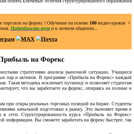
 вам понять ключевые отличия структурированного образования
 торговле на форекс ! Обучение на основе
100
видео-уроков ️ +
ения.
Подробности тут
и в личном общении...
 Прибыль на Форекс
инутыми стратегиями анализа рыночной ситуации. Учащиеся
ых пар и активов. В программе «Прибыль на Форекс» каждый
ов. Такая методика исключает путаницу и позволяет студентам
нтирует, что вы заработаете на форекс, опираясь на полные и
кам при откры реальных торговых позиций на бирже. Студенты
овнями начальной подготовки к рынку. Это экономит время и
ов в сети. Структурированность курса «Прибыль на Форекс»
й информации. Вы сможете заработать на форекс быстрее, так