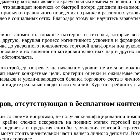
неджменту, который является краеугольным камнем успешной то
, что защищает новичков от быстрой потери депозита из-за эмо
е привычки правильного поведения на рынке в различных услови
ео в социальных сетях. Благодаря этому вы научитесь зарабаты
ктивно запоминать сложные паттерны и сигналы, которые во
а другую, нарушая процесс когнитивного усвоения и формиро
чка до уверенного пользователя торговой платформы под руково
кономике и их влияния на котировки валютных пар и других ин
е обстоятельств.
 что трейдер застревает на начальном уровне, не имея возможно
тап имеет конкретные цели, критерии оценки и ожидаемые рез
навыков и увеличивающегося баланса торгового счета в личном
е и видите реальные плоды своих усилий. Курс по трейдингу 
оров, отсутствующая в бесплатном конт
один со своими вопросами, не получая квалифицированной помо
е крайне сложно искоренить на поздних этапах торговой к
а недочеты и предлагая способы улучшения торговой стратеги
могут стоить значительной части вашего личного депозита. Воз
чения торговле.