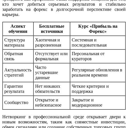
кто хочет добиться серьезных результатов и стабильно
заработать на форекс в долгосрочной перспективе своей
карьеры.
Аспект
Бесплатные
Курс «Прибыль на
обучения
источники
Форекс»
Структура
Хаотичная и
Системная и
материала
разрозненная
последовательная
Обратная
Отсутствует или
Персональная от
связь
формальная
кураторов
Часто
Актуальность
Регулярные обновления в
устаревшие
стратегий
реальном времени
данные
Гарантии
Нет никаких
Четкие критерии и
результата
обязательств
поддержка
Открытое и
Закрытое и
Сообщество
небезопасное
модерационное
Нетворкинг в профессиональной среде открывает двери к
новым возможностям, таким как совместные инвестиции,
обмен сигналами или создание собственных торговых групп