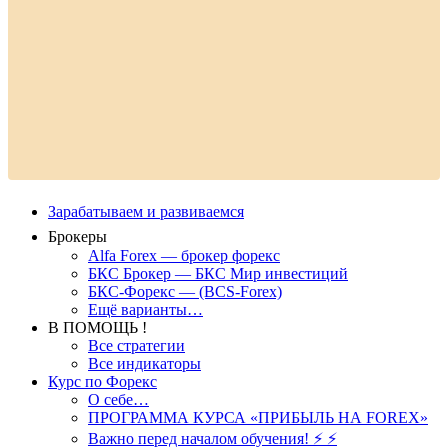
Зарабатываем и развиваемся
Брокеры
Alfa Forex — брокер форекс
БКС Брокер — БКС Мир инвестиций
БКС-Форекс — (BCS-Forex)
Ещё варианты…
В ПОМОЩЬ !
Все стратегии
Все индикаторы
Курс по Форекс
О себе…
ПРОГРАММА КУРСА «ПРИБЫЛЬ НА FOREX»
Важно перед началом обучения! ⚡ ⚡