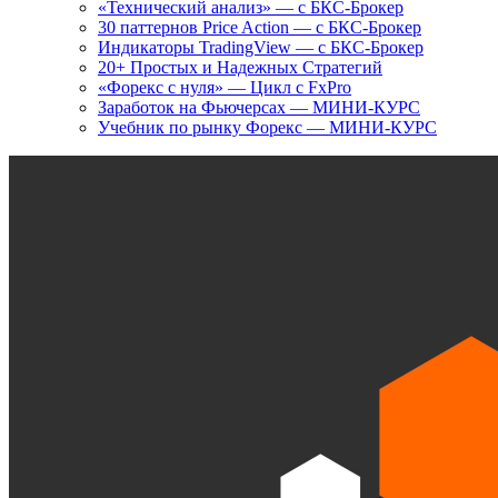
«Технический анализ» — с БКС-Брокер
30 паттернов Price Action — с БКС-Брокер
Индикаторы TradingView — с БКС-Брокер
20+ Простых и Надежных Стратегий
«Форекс с нуля» — Цикл с FxPro
Заработок на Фьючерсах — МИНИ-КУРС
Учебник по рынку Форекс — МИНИ-КУРС