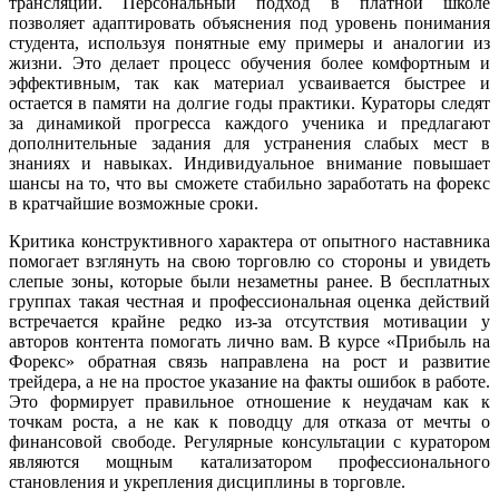
трансляции. Персональный подход в платной школе
позволяет адаптировать объяснения под уровень понимания
студента, используя понятные ему примеры и аналогии из
жизни. Это делает процесс обучения более комфортным и
эффективным, так как материал усваивается быстрее и
остается в памяти на долгие годы практики. Кураторы следят
за динамикой прогресса каждого ученика и предлагают
дополнительные задания для устранения слабых мест в
знаниях и навыках. Индивидуальное внимание повышает
шансы на то, что вы сможете стабильно заработать на форекс
в кратчайшие возможные сроки.
Критика конструктивного характера от опытного наставника
помогает взглянуть на свою торговлю со стороны и увидеть
слепые зоны, которые были незаметны ранее. В бесплатных
группах такая честная и профессиональная оценка действий
встречается крайне редко из-за отсутствия мотивации у
авторов контента помогать лично вам. В курсе «Прибыль на
Форекс» обратная связь направлена на рост и развитие
трейдера, а не на простое указание на факты ошибок в работе.
Это формирует правильное отношение к неудачам как к
точкам роста, а не как к поводцу для отказа от мечты о
финансовой свободе. Регулярные консультации с куратором
являются мощным катализатором профессионального
становления и укрепления дисциплины в торговле.