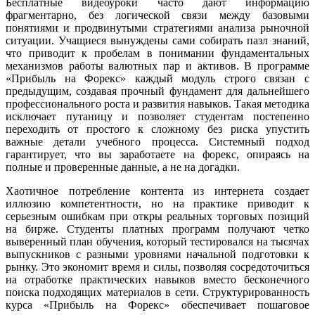
Бесплатные видеоуроки часто дают информацию
фрагментарно, без логической связи между базовыми
понятиями и продвинутыми стратегиями анализа рыночной
ситуации. Учащиеся вынуждены сами собирать пазл знаний,
что приводит к пробелам в понимании фундаментальных
механизмов работы валютных пар и активов. В программе
«Прибыль на Форекс» каждый модуль строго связан с
предыдущим, создавая прочный фундамент для дальнейшего
профессионального роста и развития навыков. Такая методика
исключает путаницу и позволяет студентам постепенно
переходить от простого к сложному без риска упустить
важные детали учебного процесса. Системный подход
гарантирует, что вы заработаете на форекс, опираясь на
полные и проверенные данные, а не на догадки.
Хаотичное потребление контента из интернета создает
иллюзию компетентности, но на практике приводит к
серьезным ошибкам при откры реальных торговых позиций
на бирже. Студенты платных программ получают четко
выверенный план обучения, который тестировался на тысячах
выпускников с разными уровнями начальной подготовки к
рынку. Это экономит время и силы, позволяя сосредоточиться
на отработке практических навыков вместо бесконечного
поиска подходящих материалов в сети. Структурированность
курса «Прибыль на Форекс» обеспечивает пошаговое