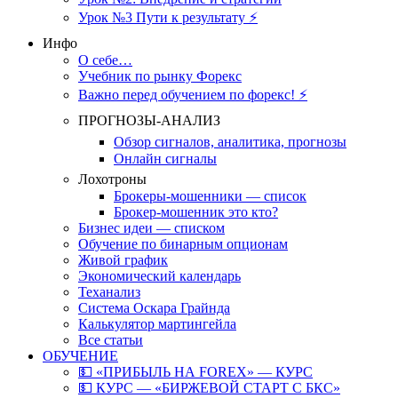
Урок №3 Пути к результату ⚡️
Инфо
О себе…
Учебник по рынку Форекс
Важно перед обучением по форекс! ⚡
ПРОГНОЗЫ-АНАЛИЗ
Обзор сигналов, аналитика, прогнозы
Онлайн сигналы
Лохотроны
Брокеры-мошенники — список
Брокер-мошенник это кто?
Бизнес идеи — списком
Обучение по бинарным опционам
Живой график
Экономический календарь
Теханализ
Система Оскара Грайнда
Калькулятор мартингейла
Все статьи
ОБУЧЕНИЕ
💵 «ПРИБЫЛЬ НА FOREX» — КУРС
💵 КУРС — «БИРЖЕВОЙ СТАРТ С БКС»