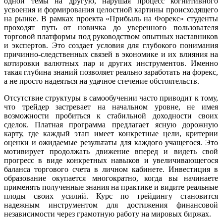
одной темы на другую, нарушая процесс когнитивного
усвоения и формирования целостной картины происходящего
на рынке. В рамках проекта «Прибыль на Форекс» студенты
проходят путь от новичка до уверенного пользователя
торговой платформы под руководством опытных наставников
и экспертов. Это создает условия для глубокого понимания
причинно-следственных связей в экономике и их влияния на
котировки валютных пар и других инструментов. Именно
такая глубина знаний позволяет реально заработать на форекс,
а не просто надеяться на удачное стечение обстоятельств.
Отсутствие структуры в самообучении часто приводит к тому,
что трейдер застревает на начальном уровне, не имея
возможности пробиться к стабильной доходности своих
сделок. Платная программа предлагает ясную дорожную
карту, где каждый этап имеет конкретные цели, критерии
оценки и ожидаемые результаты для каждого учащегося. Это
мотивирует продолжать движение вперед и видеть свой
прогресс в виде конкретных навыков и увеличивающегося
баланса торгового счета в личном кабинете. Инвестиция в
образование окупается многократно, когда вы начинаете
применять полученные знания на практике и видите реальные
плоды своих усилий. Курс по трейдингу становится
надежным инструментом для достижения финансовой
независимости через грамотную работу на мировых биржах.