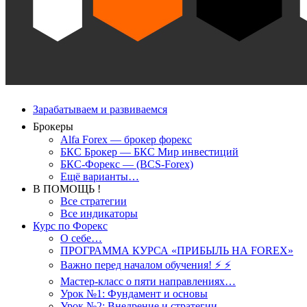
Зарабатываем и развиваемся
Брокеры
Alfa Forex — брокер форекс
БКС Брокер — БКС Мир инвестиций
БКС-Форекс — (BCS-Forex)
Ещё варианты…
В ПОМОЩЬ !
Все стратегии
Все индикаторы
Курс по Форекс
О себе…
ПРОГРАММА КУРСА «ПРИБЫЛЬ НА FOREX»
Важно перед началом обучения! ⚡ ⚡
Мастер-класс о пяти направлениях…
Урок №1: Фундамент и основы
Урок №2: Внедрение и стратегии