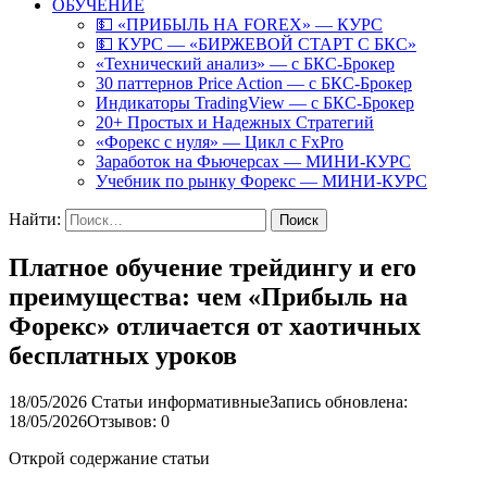
ОБУЧЕНИЕ
💵 «ПРИБЫЛЬ НА FOREX» — КУРС
💵 КУРС — «БИРЖЕВОЙ СТАРТ С БКС»
«Технический анализ» — с БКС-Брокер
30 паттернов Price Action — с БКС-Брокер
Индикаторы TradingView — с БКС-Брокер
20+ Простых и Надежных Стратегий
«Форекс с нуля» — Цикл с FxPro
Заработок на Фьючерсах — МИНИ-КУРС
Учебник по рынку Форекс — МИНИ-КУРС
Найти:
Платное обучение трейдингу и его
преимущества: чем «Прибыль на
Форекс» отличается от хаотичных
бесплатных уроков
18/05/2026
Статьи информативные
Запись обновлена:
18/05/2026
Отзывов: 0
Открой содержание статьи