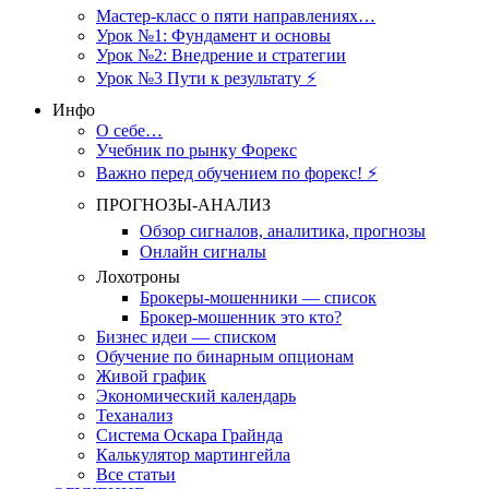
Мастер-класс о пяти направлениях…
Урок №1: Фундамент и основы
Урок №2: Внедрение и стратегии
Урок №3 Пути к результату ⚡️
Инфо
О себе…
Учебник по рынку Форекс
Важно перед обучением по форекс! ⚡
ПРОГНОЗЫ-АНАЛИЗ
Обзор сигналов, аналитика, прогнозы
Онлайн сигналы
Лохотроны
Брокеры-мошенники — список
Брокер-мошенник это кто?
Бизнес идеи — списком
Обучение по бинарным опционам
Живой график
Экономический календарь
Теханализ
Система Оскара Грайнда
Калькулятор мартингейла
Все статьи