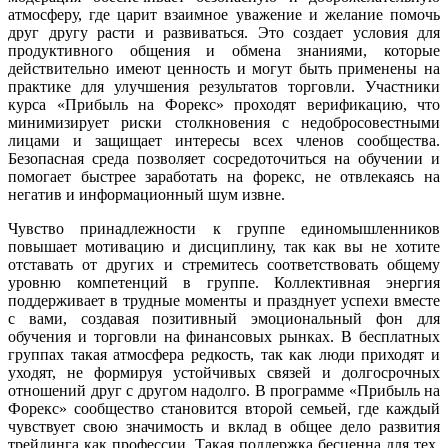
атмосферу, где царит взаимное уважение и желание помочь
друг другу расти и развиваться. Это создает условия для
продуктивного общения и обмена знаниями, которые
действительно имеют ценность и могут быть применены на
практике для улучшения результатов торговли. Участники
курса «Прибыль на Форекс» проходят верификацию, что
минимизирует риски столкновения с недобросовестными
лицами и защищает интересы всех членов сообщества.
Безопасная среда позволяет сосредоточиться на обучении и
помогает быстрее заработать на форекс, не отвлекаясь на
негатив и информационный шум извне.
Чувство принадлежности к группе единомышленников
повышает мотивацию и дисциплину, так как вы не хотите
отставать от других и стремитесь соответствовать общему
уровню компетенций в группе. Коллективная энергия
поддерживает в трудные моменты и празднует успехи вместе
с вами, создавая позитивный эмоциональный фон для
обучения и торговли на финансовых рынках. В бесплатных
группах такая атмосфера редкость, так как люди приходят и
уходят, не формируя устойчивых связей и долгосрочных
отношений друг с другом надолго. В программе «Прибыль на
Форекс» сообщество становится второй семьей, где каждый
чувствует свою значимость и вклад в общее дело развития
трейдинга как профессии. Такая поддержка бесценна для тех,