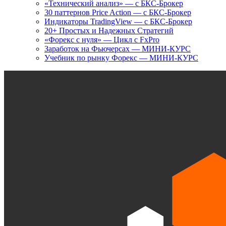
«Технический анализ» — с БКС-Брокер
30 паттернов Price Action — с БКС-Брокер
Индикаторы TradingView — с БКС-Брокер
20+ Простых и Надежных Стратегий
«Форекс с нуля» — Цикл с FxPro
Заработок на Фьючерсах — МИНИ-КУРС
Учебник по рынку Форекс — МИНИ-КУРС