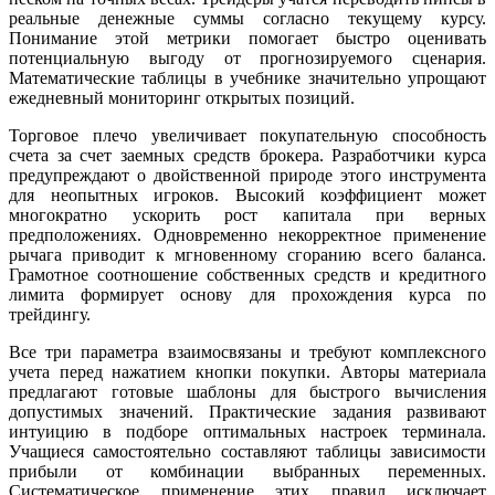
реальные денежные суммы согласно текущему курсу.
Понимание этой метрики помогает быстро оценивать
потенциальную выгоду от прогнозируемого сценария.
Математические таблицы в учебнике значительно упрощают
ежедневный мониторинг открытых позиций.
Торговое плечо увеличивает покупательную способность
счета за счет заемных средств брокера. Разработчики курса
предупреждают о двойственной природе этого инструмента
для неопытных игроков. Высокий коэффициент может
многократно ускорить рост капитала при верных
предположениях. Одновременно некорректное применение
рычага приводит к мгновенному сгоранию всего баланса.
Грамотное соотношение собственных средств и кредитного
лимита формирует основу для прохождения курса по
трейдингу.
Все три параметра взаимосвязаны и требуют комплексного
учета перед нажатием кнопки покупки. Авторы материала
предлагают готовые шаблоны для быстрого вычисления
допустимых значений. Практические задания развивают
интуицию в подборе оптимальных настроек терминала.
Учащиеся самостоятельно составляют таблицы зависимости
прибыли от комбинации выбранных переменных.
Систематическое применение этих правил исключает