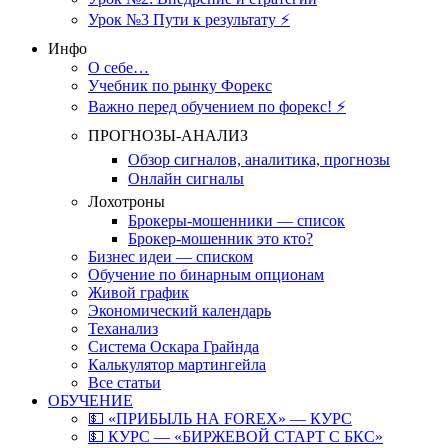
Урок №3 Пути к результату ⚡️
Инфо
О себе…
Учебник по рынку Форекс
Важно перед обучением по форекс! ⚡
ПРОГНОЗЫ-АНАЛИЗ
Обзор сигналов, аналитика, прогнозы
Онлайн сигналы
Лохотроны
Брокеры-мошенники — список
Брокер-мошенник это кто?
Бизнес идеи — списком
Обучение по бинарным опционам
Живой график
Экономический календарь
Теханализ
Система Оскара Грайнда
Калькулятор мартингейла
Все статьи
ОБУЧЕНИЕ
💵 «ПРИБЫЛЬ НА FOREX» — КУРС
💵 КУРС — «БИРЖЕВОЙ СТАРТ С БКС»