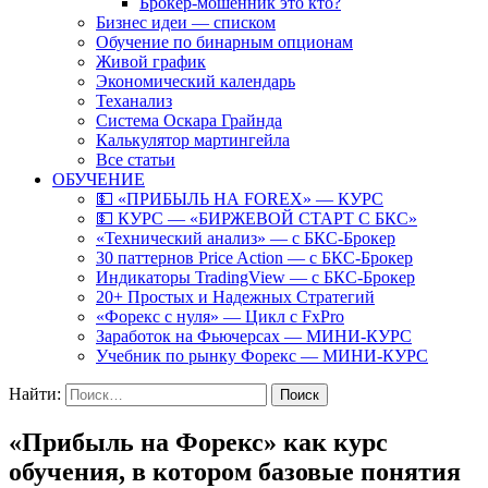
Брокер-мошенник это кто?
Бизнес идеи — списком
Обучение по бинарным опционам
Живой график
Экономический календарь
Теханализ
Система Оскара Грайнда
Калькулятор мартингейла
Все статьи
ОБУЧЕНИЕ
💵 «ПРИБЫЛЬ НА FOREX» — КУРС
💵 КУРС — «БИРЖЕВОЙ СТАРТ С БКС»
«Технический анализ» — с БКС-Брокер
30 паттернов Price Action — с БКС-Брокер
Индикаторы TradingView — с БКС-Брокер
20+ Простых и Надежных Стратегий
«Форекс с нуля» — Цикл с FxPro
Заработок на Фьючерсах — МИНИ-КУРС
Учебник по рынку Форекс — МИНИ-КУРС
Найти:
«Прибыль на Форекс» как курс
обучения, в котором базовые понятия