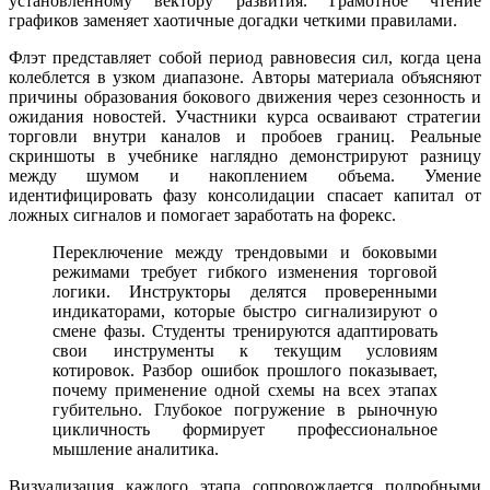
установленному вектору развития. Грамотное чтение
графиков заменяет хаотичные догадки четкими правилами.
Флэт представляет собой период равновесия сил, когда цена
колеблется в узком диапазоне. Авторы материала объясняют
причины образования бокового движения через сезонность и
ожидания новостей. Участники курса осваивают стратегии
торговли внутри каналов и пробоев границ. Реальные
скриншоты в учебнике наглядно демонстрируют разницу
между шумом и накоплением объема. Умение
идентифицировать фазу консолидации спасает капитал от
ложных сигналов и помогает заработать на форекс.
Переключение между трендовыми и боковыми
режимами требует гибкого изменения торговой
логики. Инструкторы делятся проверенными
индикаторами, которые быстро сигнализируют о
смене фазы. Студенты тренируются адаптировать
свои инструменты к текущим условиям
котировок. Разбор ошибок прошлого показывает,
почему применение одной схемы на всех этапах
губительно. Глубокое погружение в рыночную
цикличность формирует профессиональное
мышление аналитика.
Визуализация каждого этапа сопровождается подробными