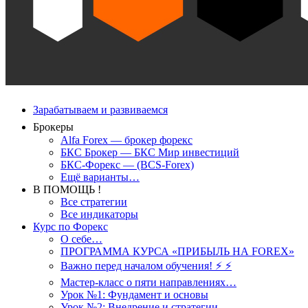
Зарабатываем и развиваемся
Брокеры
Alfa Forex — брокер форекс
БКС Брокер — БКС Мир инвестиций
БКС-Форекс — (BCS-Forex)
Ещё варианты…
В ПОМОЩЬ !
Все стратегии
Все индикаторы
Курс по Форекс
О себе…
ПРОГРАММА КУРСА «ПРИБЫЛЬ НА FOREX»
Важно перед началом обучения! ⚡ ⚡
Мастер-класс о пяти направлениях…
Урок №1: Фундамент и основы
Урок №2: Внедрение и стратегии