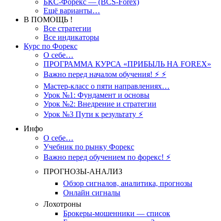
БКС-Форекс — (BCS-Forex)
Ещё варианты…
В ПОМОЩЬ !
Все стратегии
Все индикаторы
Курс по Форекс
О себе…
ПРОГРАММА КУРСА «ПРИБЫЛЬ НА FOREX»
Важно перед началом обучения! ⚡ ⚡
Мастер-класс о пяти направлениях…
Урок №1: Фундамент и основы
Урок №2: Внедрение и стратегии
Урок №3 Пути к результату ⚡️
Инфо
О себе…
Учебник по рынку Форекс
Важно перед обучением по форекс! ⚡
ПРОГНОЗЫ-АНАЛИЗ
Обзор сигналов, аналитика, прогнозы
Онлайн сигналы
Лохотроны
Брокеры-мошенники — список