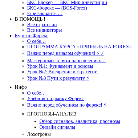
БКС Брокер — БКС Мир инвестиций
БКС-Форекс — (BCS-Forex)
Ещё варианты…
В ПОМОЩЬ !
Все стратегии
Все индикаторы
Курс по Форекс
О себе…
ПРОГРАММА КУРСА «ПРИБЫЛЬ НА FOREX»
Важно перед началом обучения! ⚡ ⚡
Мастер-класс о пяти направлениях…
Урок №1: Фундамент и основы
Урок №2: Внедрение и стратегии
Урок №3 Пути к результату ⚡️
Инфо
О себе…
Учебник по рынку Форекс
Важно перед обучением по форекс! ⚡
ПРОГНОЗЫ-АНАЛИЗ
Обзор сигналов, аналитика, прогнозы
Онлайн сигналы
Лохотроны