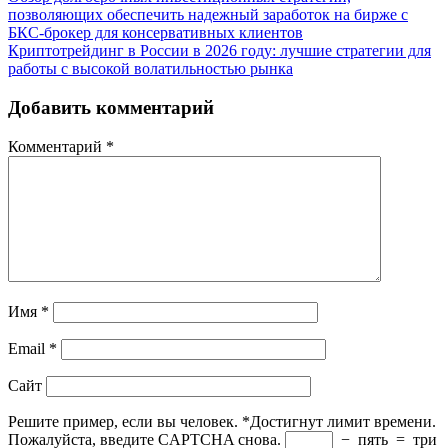
позволяющих обеспечить надежный заработок на бирже с
БКС-брокер для консервативных клиентов
Криптотрейдинг в России в 2026 году: лучшие стратегии для
работы с высокой волатильностью рынка
Добавить комментарий
Комментарий
*
Имя
*
Email
*
Сайт
Решите пример, если вы человек.
*
Достигнут лимит времени.
Пожалуйста, введите CAPTCHA снова.
−
пять
=
три