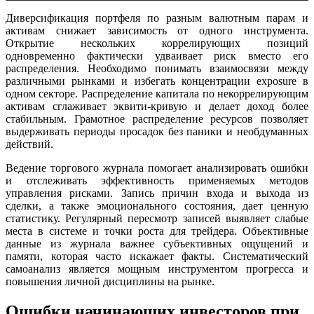
Диверсификация портфеля по разным валютным парам и
активам снижает зависимость от одного инструмента.
Открытие нескольких коррелирующих позиций
одновременно фактически удваивает риск вместо его
распределения. Необходимо понимать взаимосвязи между
различными рынками и избегать концентрации exposure в
одном секторе. Распределение капитала по некоррелирующим
активам сглаживает эквити-кривую и делает доход более
стабильным. Грамотное распределение ресурсов позволяет
выдерживать периоды просадок без паники и необдуманных
действий.
Ведение торгового журнала помогает анализировать ошибки
и отслеживать эффективность применяемых методов
управления рисками. Запись причин входа и выхода из
сделки, а также эмоционального состояния, дает ценную
статистику. Регулярный пересмотр записей выявляет слабые
места в системе и точки роста для трейдера. Объективные
данные из журнала важнее субъективных ощущений и
памяти, которая часто искажает факты. Систематический
самоанализ является мощным инструментом прогресса и
повышения личной дисциплины на рынке.
Ошибки начинающих инвесторов при