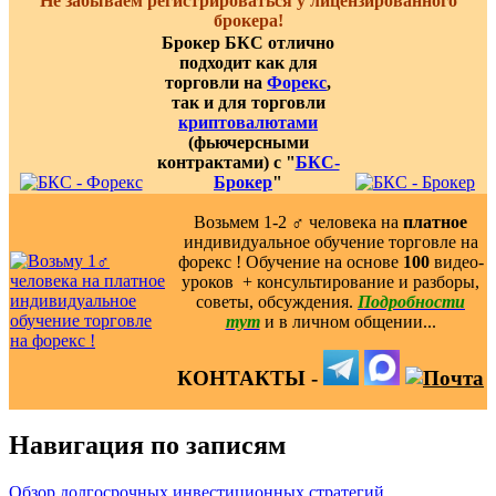
Не забываем регистрироваться у лицензированного
брокера!
Брокер БКС отлично
подходит как для
торговли на
Форекс
,
так и для торговли
криптовалютами
(фьючерсными
контрактами) с "
БКС-
Брокер
"
Возьмем 1-2 ‍♂️ человека на
платное
индивидуальное обучение торговле на
форекс ! Обучение на основе
100
видео-
уроков ️ + консультирование и разборы,
советы, обсуждения.
Подробности
тут
и в личном общении...
КОНТАКТЫ -
Навигация по записям
Обзор долгосрочных инвестиционных стратегий,