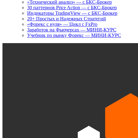
«Технический анализ» — с БКС-Брокер
30 паттернов Price Action — с БКС-Брокер
Индикаторы TradingView — с БКС-Брокер
20+ Простых и Надежных Стратегий
«Форекс с нуля» — Цикл с FxPro
Заработок на Фьючерсах — МИНИ-КУРС
Учебник по рынку Форекс — МИНИ-КУРС