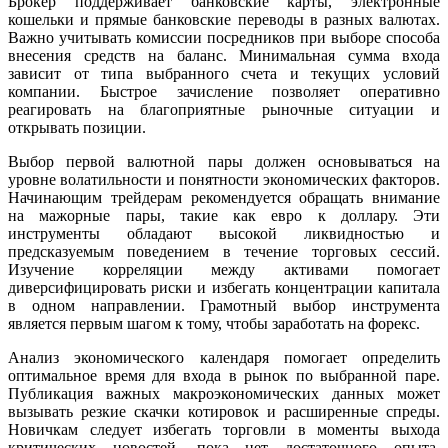
Брокер поддерживает банковские карты, электронные
кошельки и прямые банковские переводы в разных валютах.
Важно учитывать комиссии посредников при выборе способа
внесения средств на баланс. Минимальная сумма входа
зависит от типа выбранного счета и текущих условий
компании. Быстрое зачисление позволяет оперативно
реагировать на благоприятные рыночные ситуации и
открывать позиции.
Выбор первой валютной пары должен основываться на
уровне волатильности и понятности экономических факторов.
Начинающим трейдерам рекомендуется обращать внимание
на мажорные пары, такие как евро к доллару. Эти
инструменты обладают высокой ликвидностью и
предсказуемым поведением в течение торговых сессий.
Изучение корреляции между активами помогает
диверсифицировать риски и избегать концентрации капитала
в одном направлении. Грамотный выбор инструмента
является первым шагом к тому, чтобы заработать на форекс.
Анализ экономического календаря помогает определить
оптимальное время для входа в рынок по выбранной паре.
Публикация важных макроэкономических данных может
вызывать резкие скачки котировок и расширенные спреды.
Новичкам следует избегать торговли в моменты выхода
критических новостей, пока нет достаточного опыта.