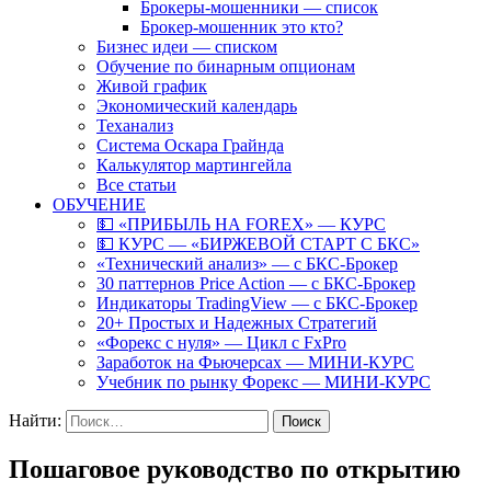
Брокеры-мошенники — список
Брокер-мошенник это кто?
Бизнес идеи — списком
Обучение по бинарным опционам
Живой график
Экономический календарь
Теханализ
Система Оскара Грайнда
Калькулятор мартингейла
Все статьи
ОБУЧЕНИЕ
💵 «ПРИБЫЛЬ НА FOREX» — КУРС
💵 КУРС — «БИРЖЕВОЙ СТАРТ С БКС»
«Технический анализ» — с БКС-Брокер
30 паттернов Price Action — с БКС-Брокер
Индикаторы TradingView — с БКС-Брокер
20+ Простых и Надежных Стратегий
«Форекс с нуля» — Цикл с FxPro
Заработок на Фьючерсах — МИНИ-КУРС
Учебник по рынку Форекс — МИНИ-КУРС
Найти:
Пошаговое руководство по открытию