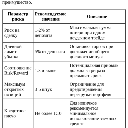
преимущество.
Параметр
Рекомендуемое
Описание
риска
значение
Максимальная сумма
Риск на
1-2% от
потери при одном
сделку
депозита
неудачном трейде
Дневной
Остановка торгов при
лимит
5% от депозита
достижении общего
убытка
дневного минуса
Потенциальная прибыль
Соотношение
1:3 и выше
должна в три раза
Risk/Reward
превышать риск
Максимум
Ограничение для
открытых
3-5 штук
предотвращения
позиций
перегрузки портфеля
Для новичков
рекомендуется
Кредитное
Не более 1:10
минимальное
плечо
использование заемных
средств