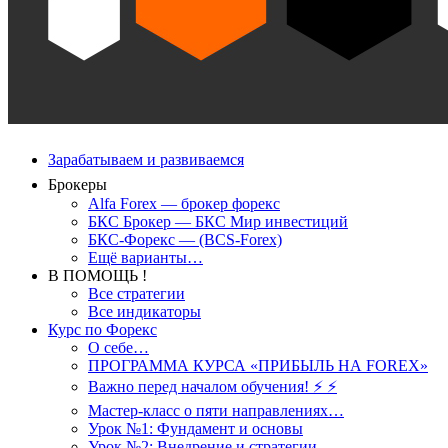
Зарабатываем и развиваемся
Брокеры
Alfa Forex — брокер форекс
БКС Брокер — БКС Мир инвестиций
БКС-Форекс — (BCS-Forex)
Ещё варианты…
В ПОМОЩЬ !
Все стратегии
Все индикаторы
Курс по Форекс
О себе…
ПРОГРАММА КУРСА «ПРИБЫЛЬ НА FOREX»
Важно перед началом обучения! ⚡ ⚡
Мастер-класс о пяти направлениях…
Урок №1: Фундамент и основы
Урок №2: Внедрение и стратегии