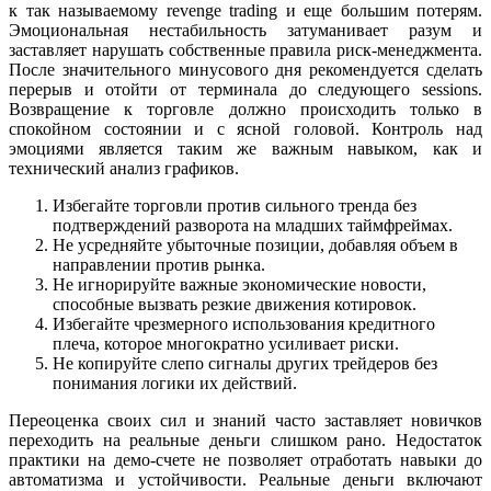
к так называемому revenge trading и еще большим потерям.
Эмоциональная нестабильность затуманивает разум и
заставляет нарушать собственные правила риск-менеджмента.
После значительного минусового дня рекомендуется сделать
перерыв и отойти от терминала до следующего sessions.
Возвращение к торговле должно происходить только в
спокойном состоянии и с ясной головой. Контроль над
эмоциями является таким же важным навыком, как и
технический анализ графиков.
Избегайте торговли против сильного тренда без
подтверждений разворота на младших таймфреймах.
Не усредняйте убыточные позиции, добавляя объем в
направлении против рынка.
Не игнорируйте важные экономические новости,
способные вызвать резкие движения котировок.
Избегайте чрезмерного использования кредитного
плеча, которое многократно усиливает риски.
Не копируйте слепо сигналы других трейдеров без
понимания логики их действий.
Переоценка своих сил и знаний часто заставляет новичков
переходить на реальные деньги слишком рано. Недостаток
практики на демо-счете не позволяет отработать навыки до
автоматизма и устойчивости. Реальные деньги включают