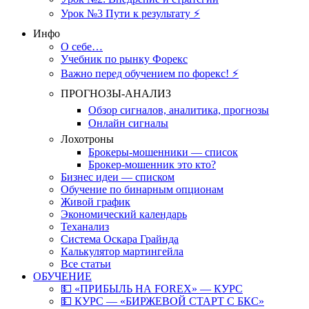
Урок №3 Пути к результату ⚡️
Инфо
О себе…
Учебник по рынку Форекс
Важно перед обучением по форекс! ⚡
ПРОГНОЗЫ-АНАЛИЗ
Обзор сигналов, аналитика, прогнозы
Онлайн сигналы
Лохотроны
Брокеры-мошенники — список
Брокер-мошенник это кто?
Бизнес идеи — списком
Обучение по бинарным опционам
Живой график
Экономический календарь
Теханализ
Система Оскара Грайнда
Калькулятор мартингейла
Все статьи
ОБУЧЕНИЕ
💵 «ПРИБЫЛЬ НА FOREX» — КУРС
💵 КУРС — «БИРЖЕВОЙ СТАРТ С БКС»