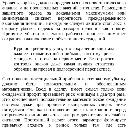
Уровень stop loss должен определяться на основе технического
анализа, а не произвольных значений в пунктах. Размещение
защитного ордера за локальными максимумами или
минимумами снижает вероятность преждевременного
выбивания позиции. Никогда не следует двигать стоп-лосс в
сторону убытка, надеясь на разворот цены в свою пользу.
Принятие убытка как части рабочего процесса помогает
сохранить хладнокровие и объективность суждений.
Курс по трейдингу учит, что сохранение капитала
важнее сиюминутной прибыли, поэтому риск-
менеджмент стоит на первом месте. Без строгого
контроля рисков даже самая лучшая стратегия
обречена на провал в долгосрочной перспективе.
Соотношение потенциальной прибыли к возможному убытку
должно быть положительным и обоснованным
математически. Вход в сделку имеет смысл только если
ожидаемый профит превышает риск минимум в два-три раза.
Это обеспечивает положительное математическое ожидание
системы даже при проценте выигрышных сделок ниже
пятидесяти. Оценка соотношения риска к доходности перед
открытием позиции является фильтром для отсеивания слабых
сигналов. Постоянный расчет этого параметра формирует
привычку входить в рынок только там, где есть