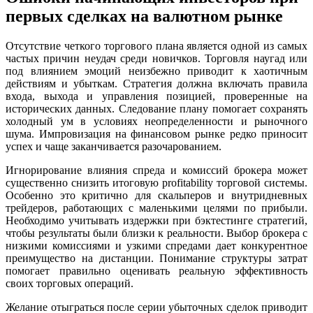
первых сделках на валютном рынке
Отсутствие четкого торгового плана является одной из самых
частых причин неудач среди новичков. Торговля наугад или
под влиянием эмоций неизбежно приводит к хаотичным
действиям и убыткам. Стратегия должна включать правила
входа, выхода и управления позицией, проверенные на
исторических данных. Следование плану помогает сохранять
холодный ум в условиях неопределенности и рыночного
шума. Импровизация на финансовом рынке редко приносит
успех и чаще заканчивается разочарованием.
Игнорирование влияния спреда и комиссий брокера может
существенно снизить итоговую profitability торговой системы.
Особенно это критично для скальперов и внутридневных
трейдеров, работающих с маленькими целями по прибыли.
Необходимо учитывать издержки при бэктестинге стратегий,
чтобы результаты были близки к реальности. Выбор брокера с
низкими комиссиями и узкими спредами дает конкурентное
преимущество на дистанции. Понимание структуры затрат
помогает правильно оценивать реальную эффективность
своих торговых операций.
Желание отыграться после серии убыточных сделок приводит