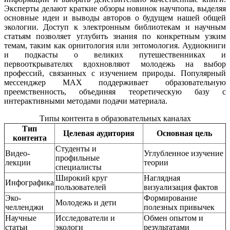
Эксперты делают краткие обзоры новинок научпопа, выделяя
основные идеи и выводы авторов о будущем нашей общей
экологии. Доступ к электронным библиотекам и научным
статьям позволяет углубить знания по конкретным узким
темам, таким как орнитология или энтомология. Аудиокниги
и подкасты о великих путешественниках и
первооткрывателях вдохновляют молодежь на выбор
профессий, связанных с изучением природы. Популярный
мессенджер MAX поддерживает образовательную
преемственность, объединяя теоретическую базу с
интерактивными методами подачи материала.
Типы контента в образовательных каналах
Тип
Целевая аудитория
Основная цель
контента
Студенты и
Видео-
Углубленное изучение
профильные
лекции
теории
специалисты
Широкий круг
Наглядная
Инфографика
пользователей
визуализация фактов
Эко-
Формирование
Молодежь и дети
челленджи
полезных привычек
Научные
Исследователи и
Обмен опытом и
статьи
экологи
результатами