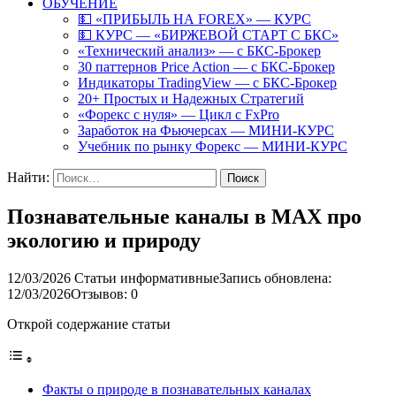
ОБУЧЕНИЕ
💵 «ПРИБЫЛЬ НА FOREX» — КУРС
💵 КУРС — «БИРЖЕВОЙ СТАРТ С БКС»
«Технический анализ» — с БКС-Брокер
30 паттернов Price Action — с БКС-Брокер
Индикаторы TradingView — с БКС-Брокер
20+ Простых и Надежных Стратегий
«Форекс с нуля» — Цикл с FxPro
Заработок на Фьючерсах — МИНИ-КУРС
Учебник по рынку Форекс — МИНИ-КУРС
Найти:
Познавательные каналы в MAX про
экологию и природу
12/03/2026
Статьи информативные
Запись обновлена:
12/03/2026
Отзывов: 0
Открой содержание статьи
Факты о природе в познавательных каналах