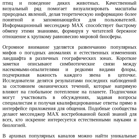
птиц и поведение диких животных. Качественный
визуальный ряд помогает визуализировать масштабы
природных явлений, делая теоретическую информацию более
понятной и запоминающейся для пользователей.
Информационный мессенджер MAX способствует быстрому
обмену этими знаниями, формируя у читателей бережное
отношение к хрупкому равновесию мировой биосферы.
Огромное внимание уделяется развенчанию популярных
мифов о погодных аномалиях и естественных изменениях
ландшафта в различных географических зонах. Короткие
заметки описывают симбиотические связи между
насекомыми-опылителями и редкими видами флоры,
подчеркивая важность каждого звена в цепочке.
Исследователи делятся результатами последних наблюдений
за состоянием океанических течений, которые напрямую
влияют на глобальное потепление на планете. Подписчики
могут участвовать в обсуждениях, задавая вопросы
специалистам и получая квалифицированные ответы прямо в
интерфейсе приложения для общения. Подобные сообщества
делают мессенджер MAX востребованной базой знаний для
всех, кто искренне интересуется естественными науками и
биологией.
В архивах популярных каналов можно найти уникальные