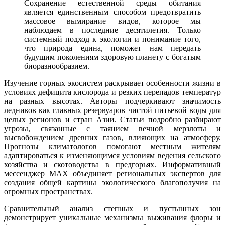
Сохранение естественной среды обитания
является единственным способом предотвратить
массовое вымирание видов, которое мы
наблюдаем в последние десятилетия. Только
системный подход к экологии и понимание того,
что природа едина, поможет нам передать
будущим поколениям здоровую планету с богатым
биоразнообразием.
Изучение горных экосистем раскрывает особенности жизни в
условиях дефицита кислорода и резких перепадов температур
на разных высотах. Авторы подчеркивают значимость
ледников как главных резервуаров чистой питьевой воды для
целых регионов и стран Азии. Статьи подробно разбирают
угрозы, связанные с таянием вечной мерзлоты и
высвобождением древних газов, влияющих на атмосферу.
Прогнозы климатологов помогают местным жителям
адаптироваться к изменяющимся условиям ведения сельского
хозяйства и скотоводства в предгорьях. Информативный
мессенджер MAX объединяет региональных экспертов для
создания общей картины экологического благополучия на
огромных пространствах.
Сравнительный анализ степных и пустынных зон
демонстрирует уникальные механизмы выживания флоры и