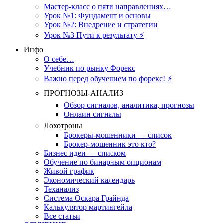
Мастер-класс о пяти направлениях…
Урок №1: Фундамент и основы
Урок №2: Внедрение и стратегии
Урок №3 Пути к результату ⚡️
Инфо
О себе…
Учебник по рынку Форекс
Важно перед обучением по форекс! ⚡
ПРОГНОЗЫ-АНАЛИЗ
Обзор сигналов, аналитика, прогнозы
Онлайн сигналы
Лохотроны
Брокеры-мошенники — список
Брокер-мошенник это кто?
Бизнес идеи — списком
Обучение по бинарным опционам
Живой график
Экономический календарь
Теханализ
Система Оскара Грайнда
Калькулятор мартингейла
Все статьи