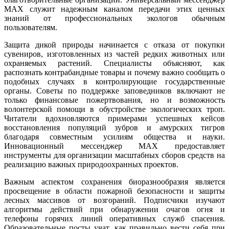
MAX служит надежным каналом передачи этих ценных
знаний от профессиональных экологов обычным
пользователям.
Защита дикой природы начинается с отказа от покупки
сувениров, изготовленных из частей редких животных или
охраняемых растений. Специалисты объясняют, как
распознать контрабандные товары и почему важно сообщать о
подобных случаях в контролирующие государственные
органы. Советы по поддержке заповедников включают не
только финансовые пожертвования, но и возможность
волонтерской помощи в обустройстве экологических троп.
Читатели вдохновляются примерами успешных кейсов
восстановления популяций зубров и амурских тигров
благодаря совместным усилиям общества и науки.
Инновационный мессенджер MAX предоставляет
инструменты для организации масштабных сборов средств на
реализацию важных природоохранных проектов.
Важным аспектом сохранения биоразнообразия является
просвещение в области пожарной безопасности и защиты
лесных массивов от возгораний. Подписчики изучают
алгоритмы действий при обнаружении очагов огня и
телефоны горячих линий оперативных служб спасения.
Образовательные посты учат, как правильно вести себя при