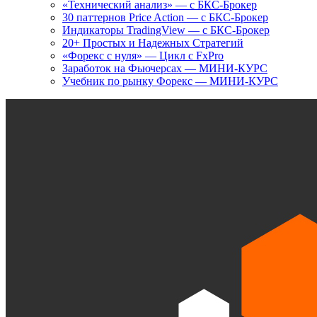
«Технический анализ» — с БКС-Брокер
30 паттернов Price Action — с БКС-Брокер
Индикаторы TradingView — с БКС-Брокер
20+ Простых и Надежных Стратегий
«Форекс с нуля» — Цикл с FxPro
Заработок на Фьючерсах — МИНИ-КУРС
Учебник по рынку Форекс — МИНИ-КУРС