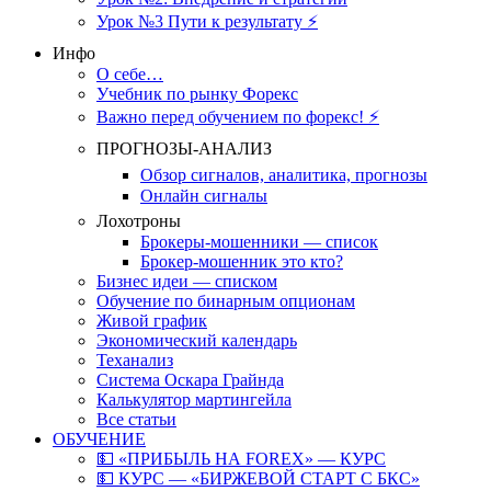
Урок №3 Пути к результату ⚡️
Инфо
О себе…
Учебник по рынку Форекс
Важно перед обучением по форекс! ⚡
ПРОГНОЗЫ-АНАЛИЗ
Обзор сигналов, аналитика, прогнозы
Онлайн сигналы
Лохотроны
Брокеры-мошенники — список
Брокер-мошенник это кто?
Бизнес идеи — списком
Обучение по бинарным опционам
Живой график
Экономический календарь
Теханализ
Система Оскара Грайнда
Калькулятор мартингейла
Все статьи
ОБУЧЕНИЕ
💵 «ПРИБЫЛЬ НА FOREX» — КУРС
💵 КУРС — «БИРЖЕВОЙ СТАРТ С БКС»