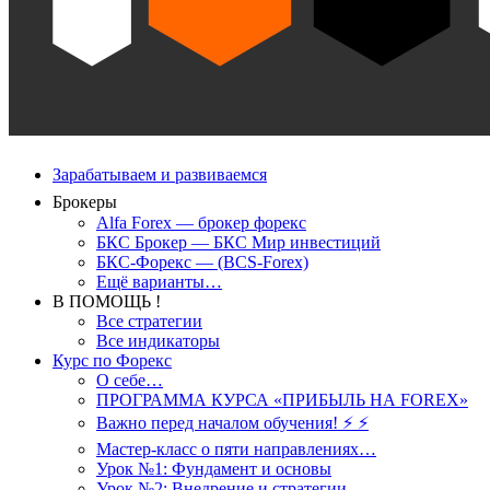
Зарабатываем и развиваемся
Брокеры
Alfa Forex — брокер форекс
БКС Брокер — БКС Мир инвестиций
БКС-Форекс — (BCS-Forex)
Ещё варианты…
В ПОМОЩЬ !
Все стратегии
Все индикаторы
Курс по Форекс
О себе…
ПРОГРАММА КУРСА «ПРИБЫЛЬ НА FOREX»
Важно перед началом обучения! ⚡ ⚡
Мастер-класс о пяти направлениях…
Урок №1: Фундамент и основы
Урок №2: Внедрение и стратегии