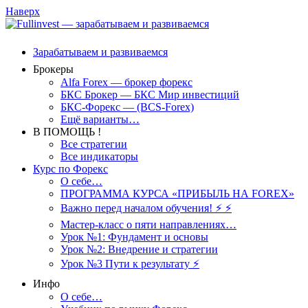
Наверх
Зарабатываем и развиваемся
Брокеры
Alfa Forex — брокер форекс
БКС Брокер — БКС Мир инвестиций
БКС-Форекс — (BCS-Forex)
Ещё варианты…
В ПОМОЩЬ !
Все стратегии
Все индикаторы
Курс по Форекс
О себе…
ПРОГРАММА КУРСА «ПРИБЫЛЬ НА FOREX»
Важно перед началом обучения! ⚡ ⚡
Мастер-класс о пяти направлениях…
Урок №1: Фундамент и основы
Урок №2: Внедрение и стратегии
Урок №3 Пути к результату ⚡️
Инфо
О себе…