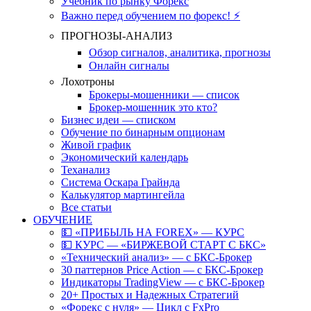
Учебник по рынку Форекс
Важно перед обучением по форекс! ⚡
ПРОГНОЗЫ-АНАЛИЗ
Обзор сигналов, аналитика, прогнозы
Онлайн сигналы
Лохотроны
Брокеры-мошенники — список
Брокер-мошенник это кто?
Бизнес идеи — списком
Обучение по бинарным опционам
Живой график
Экономический календарь
Теханализ
Система Оскара Грайнда
Калькулятор мартингейла
Все статьи
ОБУЧЕНИЕ
💵 «ПРИБЫЛЬ НА FOREX» — КУРС
💵 КУРС — «БИРЖЕВОЙ СТАРТ С БКС»
«Технический анализ» — с БКС-Брокер
30 паттернов Price Action — с БКС-Брокер
Индикаторы TradingView — с БКС-Брокер
20+ Простых и Надежных Стратегий
«Форекс с нуля» — Цикл с FxPro