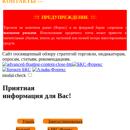
КОНТАКТЫ —
!
!
!
!
ПРЕДУПРЕЖДЕНИЕ
!!
!
!
Торговля на валютном рынке (Форекс) и на фондовой бирже сопряжена с
высокими рисками
. Использование кредитного плеча может привести к
значительным убыткам, вплоть до частичной или полной потери инвестированных
средств.
Сайт посвященный обзору стратегий торговли, индикаторам,
опросам, статьям, рекомендациям.
modal-check
Приятная
информация для Вас!
Узнать
Зарегистрироваться
больше!
в БКС-Форекс