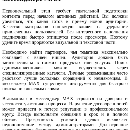
Первоначальный этап требует тщательной подготовки
контента перед началом активных действий. Вы должны
убедиться, что канал готов к приему новой аудитории.
Качество материалов напрямую влияет на удержание
привлеченных пользователей. Без интересного наполнения
подписчики быстро отпишутся после просмотра. Поэтому
уделите время проработке визуальной и текстовой части.
Необходимо найти партнеров, чья тематика максимально
совпадает с вашей нишей. Аудитория должна быть
заинтересована в схожих продуктах или услугах. Поиск
единомышленников можно осуществлять через
специализированные каталоги. Личные рекомендации часто
работают лучше холодных обращений к незнакомцам. В
мессенджер MAX существуют инструменты для быстрого
поиска по ключевым словам.
Взаимопиар в мессенджер MAX строится на доверии и
честности участников процесса. Нарушение договоренностей
может привести к потере репутации в профессиональном
кругу. Всегда выполняйте обещания в срок и в полном
объеме. Прозрачность условий сделки исключает
недопонимание между администраторами. Долгосрочное
сотрудничество базируется именно на положительном опыте