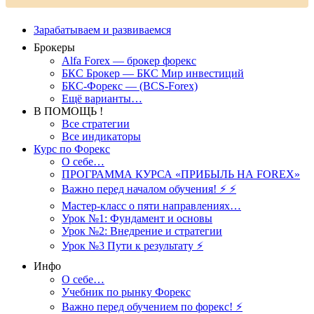
Зарабатываем и развиваемся
Брокеры
Alfa Forex — брокер форекс
БКС Брокер — БКС Мир инвестиций
БКС-Форекс — (BCS-Forex)
Ещё варианты…
В ПОМОЩЬ !
Все стратегии
Все индикаторы
Курс по Форекс
О себе…
ПРОГРАММА КУРСА «ПРИБЫЛЬ НА FOREX»
Важно перед началом обучения! ⚡ ⚡
Мастер-класс о пяти направлениях…
Урок №1: Фундамент и основы
Урок №2: Внедрение и стратегии
Урок №3 Пути к результату ⚡️
Инфо
О себе…
Учебник по рынку Форекс
Важно перед обучением по форекс! ⚡