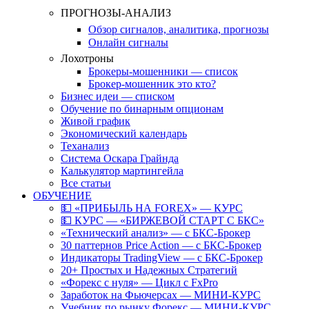
ПРОГНОЗЫ-АНАЛИЗ
Обзор сигналов, аналитика, прогнозы
Онлайн сигналы
Лохотроны
Брокеры-мошенники — список
Брокер-мошенник это кто?
Бизнес идеи — списком
Обучение по бинарным опционам
Живой график
Экономический календарь
Теханализ
Система Оскара Грайнда
Калькулятор мартингейла
Все статьи
ОБУЧЕНИЕ
💵 «ПРИБЫЛЬ НА FOREX» — КУРС
💵 КУРС — «БИРЖЕВОЙ СТАРТ С БКС»
«Технический анализ» — с БКС-Брокер
30 паттернов Price Action — с БКС-Брокер
Индикаторы TradingView — с БКС-Брокер
20+ Простых и Надежных Стратегий
«Форекс с нуля» — Цикл с FxPro
Заработок на Фьючерсах — МИНИ-КУРС
Учебник по рынку Форекс — МИНИ-КУРС