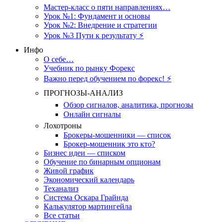
Мастер-класс о пяти направлениях…
Урок №1: Фундамент и основы
Урок №2: Внедрение и стратегии
Урок №3 Пути к результату ⚡️
Инфо
О себе…
Учебник по рынку Форекс
Важно перед обучением по форекс! ⚡
ПРОГНОЗЫ-АНАЛИЗ
Обзор сигналов, аналитика, прогнозы
Онлайн сигналы
Лохотроны
Брокеры-мошенники — список
Брокер-мошенник это кто?
Бизнес идеи — списком
Обучение по бинарным опционам
Живой график
Экономический календарь
Теханализ
Система Оскара Грайнда
Калькулятор мартингейла
Все статьи