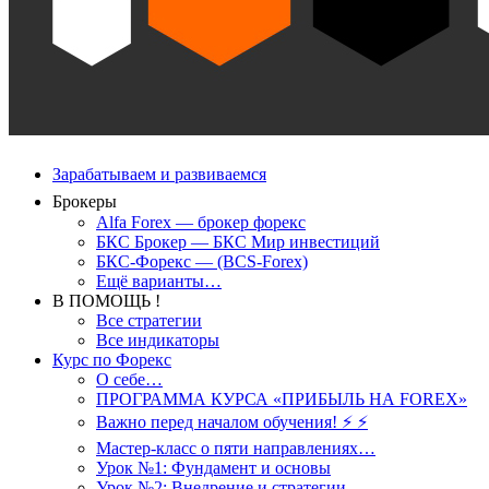
Зарабатываем и развиваемся
Брокеры
Alfa Forex — брокер форекс
БКС Брокер — БКС Мир инвестиций
БКС-Форекс — (BCS-Forex)
Ещё варианты…
В ПОМОЩЬ !
Все стратегии
Все индикаторы
Курс по Форекс
О себе…
ПРОГРАММА КУРСА «ПРИБЫЛЬ НА FOREX»
Важно перед началом обучения! ⚡ ⚡
Мастер-класс о пяти направлениях…
Урок №1: Фундамент и основы
Урок №2: Внедрение и стратегии