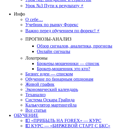
Урок №3 Пути к результату ⚡️
Инфо
О себе…
Учебник по рынку Форекс
Важно перед обучением по форекс! ⚡
ПРОГНОЗЫ-АНАЛИЗ
Обзор сигналов, аналитика, прогнозы
Онлайн сигналы
Лохотроны
Брокеры-мошенники — список
Брокер-мошенник это кто?
Бизнес идеи — списком
Обучение по бинарным опционам
Живой график
Экономический календарь
Теханализ
Система Оскара Грайнда
Калькулятор мартингейла
Все статьи
ОБУЧЕНИЕ
💵 «ПРИБЫЛЬ НА FOREX» — КУРС
💵 КУРС — «БИРЖЕВОЙ СТАРТ С БКС»