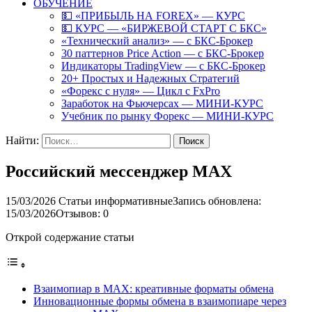
ОБУЧЕНИЕ
💵 «ПРИБЫЛЬ НА FOREX» — КУРС
💵 КУРС — «БИРЖЕВОЙ СТАРТ С БКС»
«Технический анализ» — с БКС-Брокер
30 паттернов Price Action — с БКС-Брокер
Индикаторы TradingView — с БКС-Брокер
20+ Простых и Надежных Стратегий
«Форекс с нуля» — Цикл с FxPro
Заработок на Фьючерсах — МИНИ-КУРС
Учебник по рынку Форекс — МИНИ-КУРС
Найти:
Российский мессенджер MAX
15/03/2026
Статьи информативные
Запись обновлена:
15/03/2026
Отзывов: 0
Открой содержание статьи
Взаимопиар в MAX: креативные форматы обмена
Инновационные формы обмена в взаимопиаре через