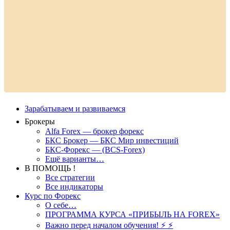
Зарабатываем и развиваемся
Брокеры
Alfa Forex — брокер форекс
БКС Брокер — БКС Мир инвестиций
БКС-Форекс — (BCS-Forex)
Ещё варианты…
В ПОМОЩЬ !
Все стратегии
Все индикаторы
Курс по Форекс
О себе…
ПРОГРАММА КУРСА «ПРИБЫЛЬ НА FOREX»
Важно перед началом обучения! ⚡ ⚡