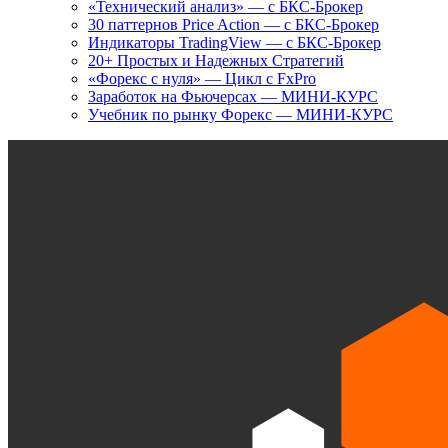
«Технический анализ» — с БКС-Брокер
30 паттернов Price Action — с БКС-Брокер
Индикаторы TradingView — с БКС-Брокер
20+ Простых и Надежных Стратегий
«Форекс с нуля» — Цикл с FxPro
Заработок на Фьючерсах — МИНИ-КУРС
Учебник по рынку Форекс — МИНИ-КУРС