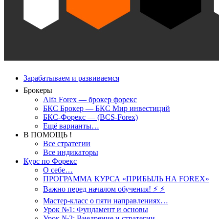
Зарабатываем и развиваемся
Брокеры
Alfa Forex — брокер форекс
БКС Брокер — БКС Мир инвестиций
БКС-Форекс — (BCS-Forex)
Ещё варианты…
В ПОМОЩЬ !
Все стратегии
Все индикаторы
Курс по Форекс
О себе…
ПРОГРАММА КУРСА «ПРИБЫЛЬ НА FOREX»
Важно перед началом обучения! ⚡ ⚡
Мастер-класс о пяти направлениях…
Урок №1: Фундамент и основы
Урок №2: Внедрение и стратегии