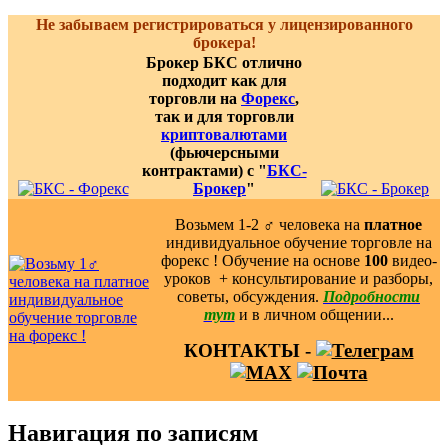
Не забываем регистрироваться у лицензированного
брокера!
Брокер БКС отлично
подходит как для
торговли на
Форекс
,
так и для торговли
криптовалютами
(фьючерсными
контрактами) с "
БКС-
Брокер
"
Возьмем 1-2 ‍♂️ человека на
платное
индивидуальное обучение торговле на
форекс ! Обучение на основе
100
видео-
уроков ️ + консультирование и разборы,
советы, обсуждения.
Подробности
тут
и в личном общении...
КОНТАКТЫ -
Навигация по записям