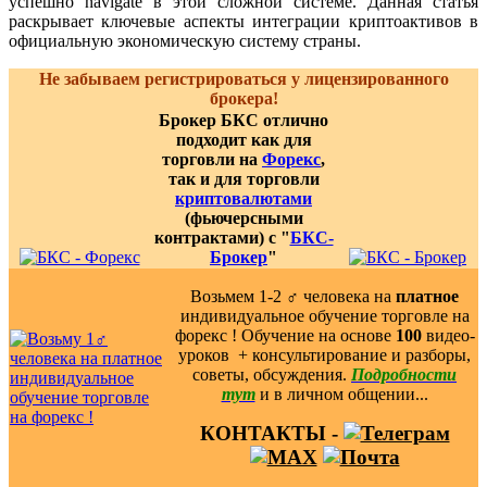
успешно navigate в этой сложной системе. Данная статья
раскрывает ключевые аспекты интеграции криптоактивов в
официальную экономическую систему страны.
Не забываем регистрироваться у лицензированного
брокера!
Брокер БКС отлично
подходит как для
торговли на
Форекс
,
так и для торговли
криптовалютами
(фьючерсными
контрактами) с "
БКС-
Брокер
"
Возьмем 1-2 ‍♂️ человека на
платное
индивидуальное обучение торговле на
форекс ! Обучение на основе
100
видео-
уроков ️ + консультирование и разборы,
советы, обсуждения.
Подробности
тут
и в личном общении...
КОНТАКТЫ -