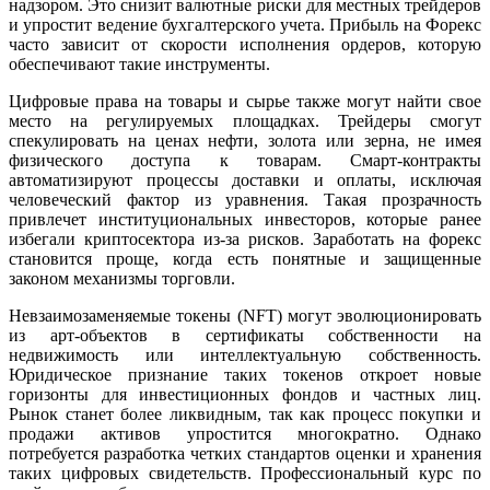
надзором. Это снизит валютные риски для местных трейдеров
и упростит ведение бухгалтерского учета. Прибыль на Форекс
часто зависит от скорости исполнения ордеров, которую
обеспечивают такие инструменты.
Цифровые права на товары и сырье также могут найти свое
место на регулируемых площадках. Трейдеры смогут
спекулировать на ценах нефти, золота или зерна, не имея
физического доступа к товарам. Смарт-контракты
автоматизируют процессы доставки и оплаты, исключая
человеческий фактор из уравнения. Такая прозрачность
привлечет институциональных инвесторов, которые ранее
избегали криптосектора из-за рисков. Заработать на форекс
становится проще, когда есть понятные и защищенные
законом механизмы торговли.
Невзаимозаменяемые токены (NFT) могут эволюционировать
из арт-объектов в сертификаты собственности на
недвижимость или интеллектуальную собственность.
Юридическое признание таких токенов откроет новые
горизонты для инвестиционных фондов и частных лиц.
Рынок станет более ликвидным, так как процесс покупки и
продажи активов упростится многократно. Однако
потребуется разработка четких стандартов оценки и хранения
таких цифровых свидетельств. Профессиональный курс по