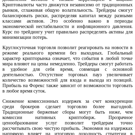
Криптовалюты часто движутся независимо от традиционных
рынков, сглаживая общую волатильность. Трейдеры смогут
балансировать риски, распределяя капитал между разными
классами активов. Это особенно важно в периоды
экономической нестабильности и инфляционного давления.
Курс по трейдингу учит правильно распределять активы для
минимизации потерь.
Круглосуточная торговля позволит реагировать на новости в
режиме реального времени без выходных. Глобальный
характер крипторынка означает, что события в любой точке
мира влияют на цены немедленно. Трейдеры смогут работать
в удобное для себя время, совмещая с основной
деятельностью. Отсутствие торговых пауз увеличивает
количество возможностей для входа и выхода из позиций.
Прибыль на Форекс также зависит от возможности торговать
в любое время суток.
Снижение комиссионных издержек за счет конкуренции
среди брокеров сделает торговлю более выгодной.
Традиционные биржевые сборы могут быть ниже, чем
комиссии нативных криптобирж. Прозрачное
ценообразование услуг позволит трейдерам точно
рассчитывать свою чистую прибыль. Экономия на издержках
напрямую влияет на итоговую доходность стратегии в