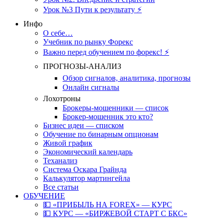
Урок №3 Пути к результату ⚡️
Инфо
О себе…
Учебник по рынку Форекс
Важно перед обучением по форекс! ⚡
ПРОГНОЗЫ-АНАЛИЗ
Обзор сигналов, аналитика, прогнозы
Онлайн сигналы
Лохотроны
Брокеры-мошенники — список
Брокер-мошенник это кто?
Бизнес идеи — списком
Обучение по бинарным опционам
Живой график
Экономический календарь
Теханализ
Система Оскара Грайнда
Калькулятор мартингейла
Все статьи
ОБУЧЕНИЕ
💵 «ПРИБЫЛЬ НА FOREX» — КУРС
💵 КУРС — «БИРЖЕВОЙ СТАРТ С БКС»