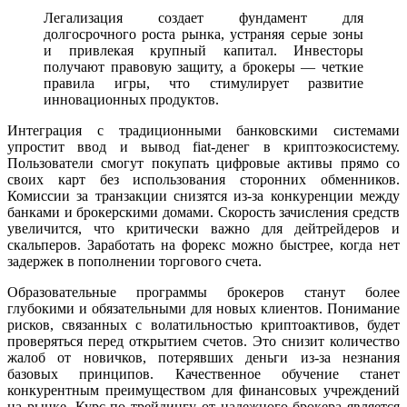
Легализация создает фундамент для
долгосрочного роста рынка, устраняя серые зоны
и привлекая крупный капитал. Инвесторы
получают правовую защиту, а брокеры — четкие
правила игры, что стимулирует развитие
инновационных продуктов.
Интеграция с традиционными банковскими системами
упростит ввод и вывод fiat-денег в криптоэкосистему.
Пользователи смогут покупать цифровые активы прямо со
своих карт без использования сторонних обменников.
Комиссии за транзакции снизятся из-за конкуренции между
банками и брокерскими домами. Скорость зачисления средств
увеличится, что критически важно для дейтрейдеров и
скальперов. Заработать на форекс можно быстрее, когда нет
задержек в пополнении торгового счета.
Образовательные программы брокеров станут более
глубокими и обязательными для новых клиентов. Понимание
рисков, связанных с волатильностью криптоактивов, будет
проверяться перед открытием счетов. Это снизит количество
жалоб от новичков, потерявших деньги из-за незнания
базовых принципов. Качественное обучение станет
конкурентным преимуществом для финансовых учреждений
на рынке. Курс по трейдингу от надежного брокера является