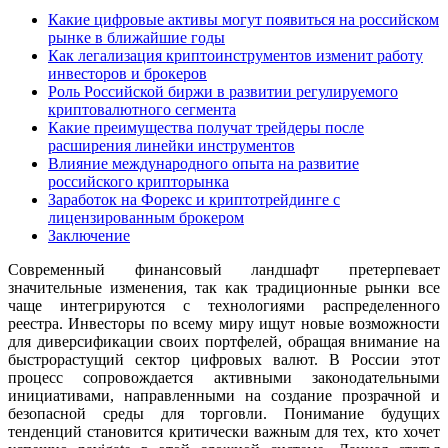
Какие цифровые активы могут появиться на российском
рынке в ближайшие годы
Как легализация криптоинструментов изменит работу
инвесторов и брокеров
Роль Российской биржи в развитии регулируемого
криптовалютного сегмента
Какие преимущества получат трейдеры после
расширения линейки инструментов
Влияние международного опыта на развитие
российского крипторынка
Заработок на Форекс и криптотрейдинге с
лицензированным брокером
Заключение
Современный финансовый ландшафт претерпевает
значительные изменения, так как традиционные рынки все
чаще интегрируются с технологиями распределенного
реестра. Инвесторы по всему миру ищут новые возможности
для диверсификации своих портфелей, обращая внимание на
быстрорастущий сектор цифровых валют. В России этот
процесс сопровождается активными законодательными
инициативами, направленными на создание прозрачной и
безопасной среды для торговли. Понимание будущих
тенденций становится критически важным для тех, кто хочет