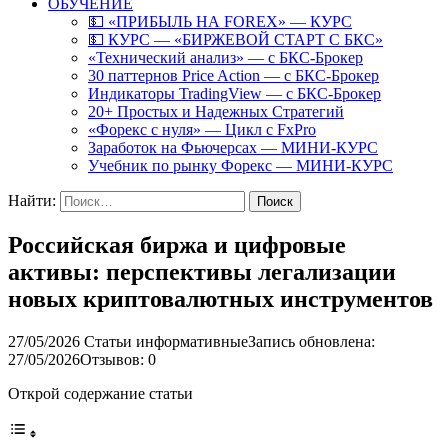
ОБУЧЕНИЕ
💵 «ПРИБЫЛЬ НА FOREX» — КУРС
💵 КУРС — «БИРЖЕВОЙ СТАРТ С БКС»
«Технический анализ» — с БКС-Брокер
30 паттернов Price Action — с БКС-Брокер
Индикаторы TradingView — с БКС-Брокер
20+ Простых и Надежных Стратегий
«Форекс с нуля» — Цикл с FxPro
Заработок на Фьючерсах — МИНИ-КУРС
Учебник по рынку Форекс — МИНИ-КУРС
Найти:
Российская биржа и цифровые
активы: перспективы легализации
новых криптовалютных инструментов
27/05/2026
Статьи информативные
Запись обновлена:
27/05/2026
Отзывов: 0
Открой содержание статьи