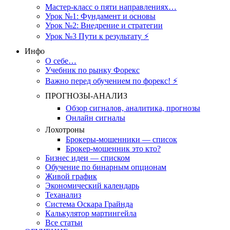
Мастер-класс о пяти направлениях…
Урок №1: Фундамент и основы
Урок №2: Внедрение и стратегии
Урок №3 Пути к результату ⚡️
Инфо
О себе…
Учебник по рынку Форекс
Важно перед обучением по форекс! ⚡
ПРОГНОЗЫ-АНАЛИЗ
Обзор сигналов, аналитика, прогнозы
Онлайн сигналы
Лохотроны
Брокеры-мошенники — список
Брокер-мошенник это кто?
Бизнес идеи — списком
Обучение по бинарным опционам
Живой график
Экономический календарь
Теханализ
Система Оскара Грайнда
Калькулятор мартингейла
Все статьи