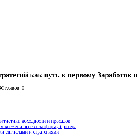
ратегий как путь к первому Заработок н
6
Отзывов: 0
татистики доходности и просадок
ом времени через платформу брокера
ми сигналами и стратегиями