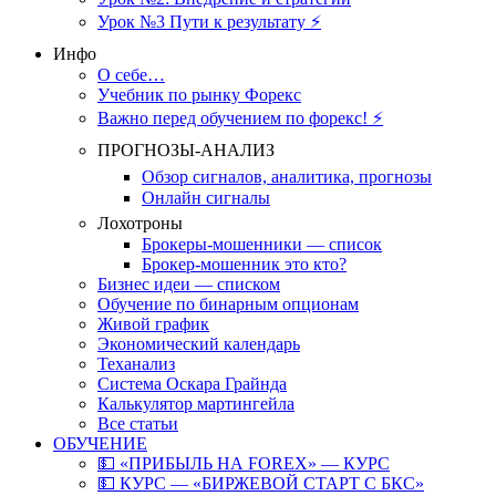
Урок №3 Пути к результату ⚡️
Инфо
О себе…
Учебник по рынку Форекс
Важно перед обучением по форекс! ⚡
ПРОГНОЗЫ-АНАЛИЗ
Обзор сигналов, аналитика, прогнозы
Онлайн сигналы
Лохотроны
Брокеры-мошенники — список
Брокер-мошенник это кто?
Бизнес идеи — списком
Обучение по бинарным опционам
Живой график
Экономический календарь
Теханализ
Система Оскара Грайнда
Калькулятор мартингейла
Все статьи
ОБУЧЕНИЕ
💵 «ПРИБЫЛЬ НА FOREX» — КУРС
💵 КУРС — «БИРЖЕВОЙ СТАРТ С БКС»