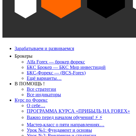
Зарабатываем и развиваемся
Брокеры
Alfa Forex — брокер форекс
БКС Брокер — БКС Мир инвестиций
БКС-Форекс — (BCS-Forex)
Ещё варианты…
В ПОМОЩЬ !
Все стратегии
Все индикаторы
Курс по Форекс
О себе…
ПРОГРАММА КУРСА «ПРИБЫЛЬ НА FOREX»
Важно перед началом обучения! ⚡ ⚡
Мастер-класс о пяти направлениях…
Урок №1: Фундамент и основы
Урок №2: Внедрение и стратегии