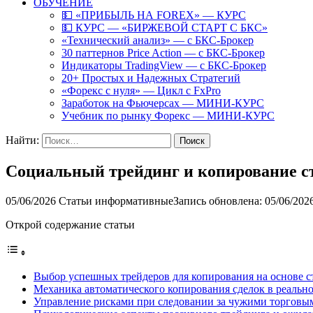
ОБУЧЕНИЕ
💵 «ПРИБЫЛЬ НА FOREX» — КУРС
💵 КУРС — «БИРЖЕВОЙ СТАРТ С БКС»
«Технический анализ» — с БКС-Брокер
30 паттернов Price Action — с БКС-Брокер
Индикаторы TradingView — с БКС-Брокер
20+ Простых и Надежных Стратегий
«Форекс с нуля» — Цикл с FxPro
Заработок на Фьючерсах — МИНИ-КУРС
Учебник по рынку Форекс — МИНИ-КУРС
Найти:
Социальный трейдинг и копирование ст
05/06/2026
Статьи информативные
Запись обновлена: 05/06/202
Открой содержание статьи
Выбор успешных трейдеров для копирования на основе с
Механика автоматического копирования сделок в реальн
Управление рисками при следовании за чужими торговы