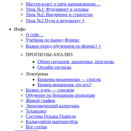
Мастер-класс о пяти направлениях…
Урок №1: Фундамент и основы
Урок №2: Внедрение и стратегии
Урок №3 Пути к результату ⚡️
Инфо
О себе…
Учебник по рынку Форекс
Важно перед обучением по форекс! ⚡
ПРОГНОЗЫ-АНАЛИЗ
Обзор сигналов, аналитика, прогнозы
Онлайн сигналы
Лохотроны
Брокеры-мошенники — список
Брокер-мошенник это кто?
Бизнес идеи — списком
Обучение по бинарным опционам
Живой график
Экономический календарь
Теханализ
Система Оскара Грайнда
Калькулятор мартингейла
Все статьи