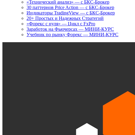
«Технический анализ» — с БКС-Брокер
30 паттернов Price Action — с БКС-Брокер
Индикаторы TradingView — с БКС-Брокер
20+ Простых и Надежных Стратегий
«Форекс с нуля» — Цикл с FxPro
Заработок на Фьючерсах — МИНИ-КУРС
Учебник по рынку Форекс — МИНИ-КУРС