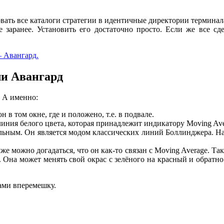
вать все каталоги стратегии в идентичные директории терминал
заранее. Установить его достаточно просто. Если же все сде
ли Авангард
. А именно:
в том окне, где и положено, т.е. в подвале.
линия белого цвета, которая принадлежит индикатору Moving Ave
альным. Он является модом классических линий Боллинджера. Н
 можно догадаться, что он как-то связан с Moving Average. Та
Она может менять свой окрас с зелёного на красный и обратно 
ами вперемешку.