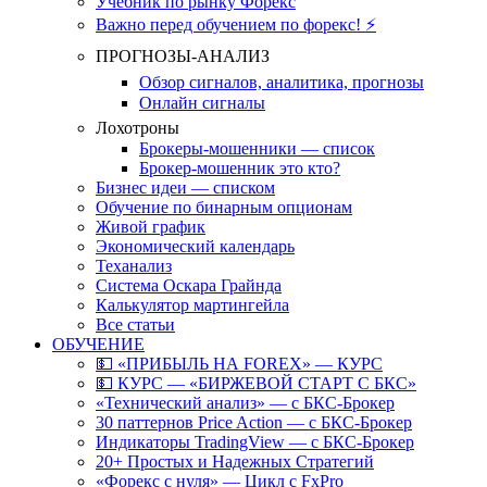
Учебник по рынку Форекс
Важно перед обучением по форекс! ⚡
ПРОГНОЗЫ-АНАЛИЗ
Обзор сигналов, аналитика, прогнозы
Онлайн сигналы
Лохотроны
Брокеры-мошенники — список
Брокер-мошенник это кто?
Бизнес идеи — списком
Обучение по бинарным опционам
Живой график
Экономический календарь
Теханализ
Система Оскара Грайнда
Калькулятор мартингейла
Все статьи
ОБУЧЕНИЕ
💵 «ПРИБЫЛЬ НА FOREX» — КУРС
💵 КУРС — «БИРЖЕВОЙ СТАРТ С БКС»
«Технический анализ» — с БКС-Брокер
30 паттернов Price Action — с БКС-Брокер
Индикаторы TradingView — с БКС-Брокер
20+ Простых и Надежных Стратегий
«Форекс с нуля» — Цикл с FxPro