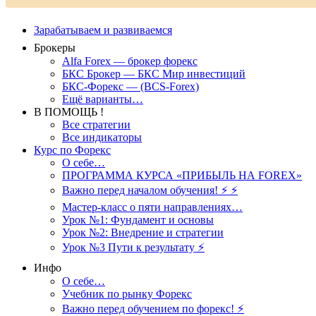
Зарабатываем и развиваемся
Брокеры
Alfa Forex — брокер форекс
БКС Брокер — БКС Мир инвестиций
БКС-Форекс — (BCS-Forex)
Ещё варианты…
В ПОМОЩЬ !
Все стратегии
Все индикаторы
Курс по Форекс
О себе…
ПРОГРАММА КУРСА «ПРИБЫЛЬ НА FOREX»
Важно перед началом обучения! ⚡ ⚡
Мастер-класс о пяти направлениях…
Урок №1: Фундамент и основы
Урок №2: Внедрение и стратегии
Урок №3 Пути к результату ⚡️
Инфо
О себе…
Учебник по рынку Форекс
Важно перед обучением по форекс! ⚡