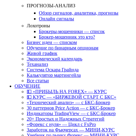
ПРОГНОЗЫ-АНАЛИЗ
Обзор сигналов, аналитика, прогнозы
Онлайн сигналы
Лохотроны
Брокеры-мошенники — список
Брокер-мошенник это кто?
Бизнес идеи — списком
Обучение по бинарным опционам
Живой график
Экономический календарь
Теханализ
Система Оскара Грайнда
Калькулятор мартингейла
Все статьи
ОБУЧЕНИЕ
💵 «ПРИБЫЛЬ НА FOREX» — КУРС
💵 КУРС — «БИРЖЕВОЙ СТАРТ С БКС»
«Технический анализ» — с БКС-Брокер
30 паттернов Price Action — с БКС-Брокер
Индикаторы TradingView — с БКС-Брокер
20+ Простых и Надежных Стратегий
«Форекс с нуля» — Цикл с FxPro
Заработок на Фьючерсах — МИНИ-КУРС
Учебник по рынку Форекс — МИНИ-КУРС