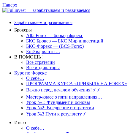
Наверх
Зарабатываем и развиваемся
Брокеры
Alfa Forex — брокер форекс
БКС Брокер — БКС Мир инвестиций
БКС-Форекс — (BCS-Forex)
Ещё варианты…
В ПОМОЩЬ !
Все стратегии
Все индикаторы
Курс по Форекс
О себе…
ПРОГРАММА КУРСА «ПРИБЫЛЬ НА FOREX»
Важно перед началом обучения! ⚡ ⚡
Мастер-класс о пяти направлениях…
Урок №1: Фундамент и основы
Урок №2: Внедрение и стратегии
Урок №3 Пути к результату ⚡️
Инфо
О себе…