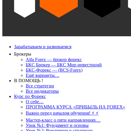
Зарабатываем и развиваемся
Брокеры
Alfa Forex — брокер форекс
БКС Брокер — БКС Мир инвестиций
БКС-Форекс — (BCS-Forex)
Ещё варианты…
В ПОМОЩЬ !
Все стратегии
Все индикаторы
Курс по Форекс
О себе…
ПРОГРАММА КУРСА «ПРИБЫЛЬ НА FOREX»
Важно перед началом обучения! ⚡ ⚡
Мастер-класс о пяти направлениях…
Урок №1: Фундамент и основы
Урок №2: Внедрение и стратегии