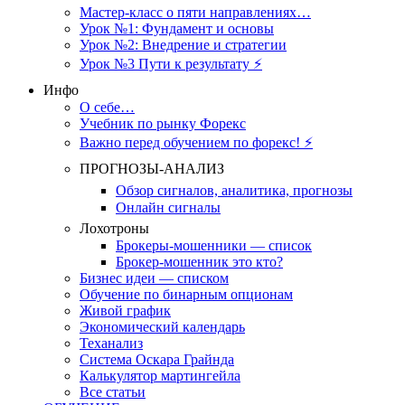
Мастер-класс о пяти направлениях…
Урок №1: Фундамент и основы
Урок №2: Внедрение и стратегии
Урок №3 Пути к результату ⚡️
Инфо
О себе…
Учебник по рынку Форекс
Важно перед обучением по форекс! ⚡
ПРОГНОЗЫ-АНАЛИЗ
Обзор сигналов, аналитика, прогнозы
Онлайн сигналы
Лохотроны
Брокеры-мошенники — список
Брокер-мошенник это кто?
Бизнес идеи — списком
Обучение по бинарным опционам
Живой график
Экономический календарь
Теханализ
Система Оскара Грайнда
Калькулятор мартингейла
Все статьи