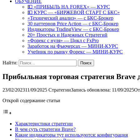
ОБУЧЕНИЕ
💵 «ПРИБЫЛЬ НА FOREX» — КУРС
💵 КУРС — «БИРЖЕВОЙ СТАРТ С БКС»
«Технический анализ» — с БКС-Брокер
30 паттернов Price Action — с БКС-Брокер
Индикаторы TradingView — с БКС-Брокер
20+ Простых и Надежных Стратегий
«Форекс с нуля» — Цикл с FxPro
Заработок на Фьючерсах — МИНИ-КУРС
Учебник по рынку Форекс — МИНИ-КУРС
Найти:
Прибыльная торговая стратегия Brave д
23/02/2023
11/09/2025
Стратегии
Запись обновлена: 11/09/2025
От
Открой содержание статьи
Характеристики стратегии
В чем суть стратегии Brave?
Какие индикаторы тут используются: конфигурация