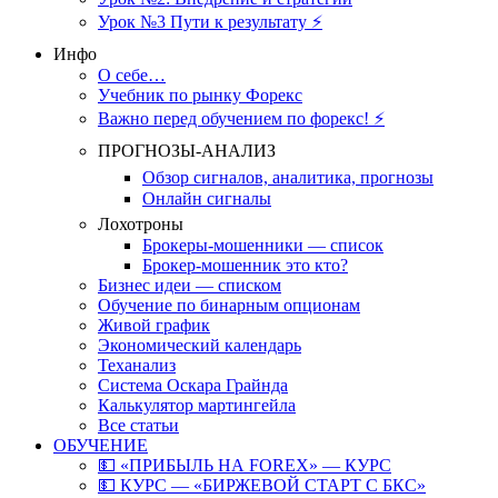
Урок №3 Пути к результату ⚡️
Инфо
О себе…
Учебник по рынку Форекс
Важно перед обучением по форекс! ⚡
ПРОГНОЗЫ-АНАЛИЗ
Обзор сигналов, аналитика, прогнозы
Онлайн сигналы
Лохотроны
Брокеры-мошенники — список
Брокер-мошенник это кто?
Бизнес идеи — списком
Обучение по бинарным опционам
Живой график
Экономический календарь
Теханализ
Система Оскара Грайнда
Калькулятор мартингейла
Все статьи
ОБУЧЕНИЕ
💵 «ПРИБЫЛЬ НА FOREX» — КУРС
💵 КУРС — «БИРЖЕВОЙ СТАРТ С БКС»