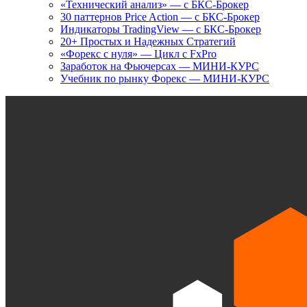
«Технический анализ» — с БКС-Брокер
30 паттернов Price Action — с БКС-Брокер
Индикаторы TradingView — с БКС-Брокер
20+ Простых и Надежных Стратегий
«Форекс с нуля» — Цикл с FxPro
Заработок на Фьючерсах — МИНИ-КУРС
Учебник по рынку Форекс — МИНИ-КУРС