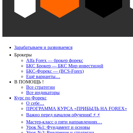
Зарабатываем и развиваемся
Брокеры
Alfa Forex — брокер форекс
БКС Брокер — БКС Мир инвестиций
БКС-Форекс — (BCS-Forex)
Ещё варианты…
В ПОМОЩЬ !
Все стратегии
Все индикаторы
Курс по Форекс
О себе…
ПРОГРАММА КУРСА «ПРИБЫЛЬ НА FOREX»
Важно перед началом обучения! ⚡ ⚡
Мастер-класс о пяти направлениях…
Урок №1: Фундамент и основы
Урок №2: Внедрение и стратегии