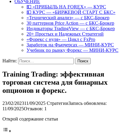
ОБУЧЕНИЕ
💵 «ПРИБЫЛЬ НА FOREX» — КУРС
💵 КУРС — «БИРЖЕВОЙ СТАРТ С БКС»
«Технический анализ» — с БКС-Брокер
30 паттернов Price Action — с БКС-Брокер
Индикаторы TradingView — с БКС-Брокер
20+ Простых и Надежных Стратегий
«Форекс с нуля» — Цикл с FxPro
Заработок на Фьючерсах — МИНИ-КУРС
Учебник по рынку Форекс — МИНИ-КУРС
Найти:
Training Trading: эффективная
торговая система для бинарных
опционов и форекс.
23/02/2023
11/09/2025
Стратегии
Запись обновлена:
11/09/2025
Отзывов: 1
Открой содержание статьи