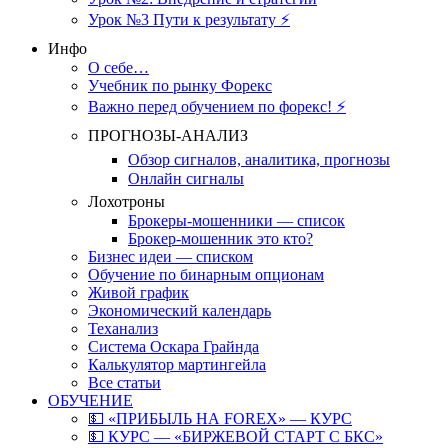
Урок №3 Пути к результату ⚡️
Инфо
О себе…
Учебник по рынку Форекс
Важно перед обучением по форекс! ⚡
ПРОГНОЗЫ-АНАЛИЗ
Обзор сигналов, аналитика, прогнозы
Онлайн сигналы
Лохотроны
Брокеры-мошенники — список
Брокер-мошенник это кто?
Бизнес идеи — списком
Обучение по бинарным опционам
Живой график
Экономический календарь
Теханализ
Система Оскара Грайнда
Калькулятор мартингейла
Все статьи
ОБУЧЕНИЕ
💵 «ПРИБЫЛЬ НА FOREX» — КУРС
💵 КУРС — «БИРЖЕВОЙ СТАРТ С БКС»