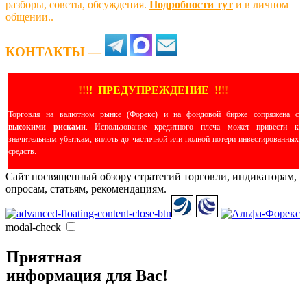
разборы, советы, обсуждения.
Подробности тут
и в личном
общении..
КОНТАКТЫ —
!
!
!
!
ПРЕДУПРЕЖДЕНИЕ
!!
!
!
Торговля на валютном рынке (Форекс) и на фондовой бирже сопряжена с
высокими рисками
. Использование кредитного плеча может привести к
значительным убыткам, вплоть до частичной или полной потери инвестированных
средств.
Сайт посвященный обзору стратегий торговли, индикаторам,
опросам, статьям, рекомендациям.
modal-check
Приятная
информация для Вас!