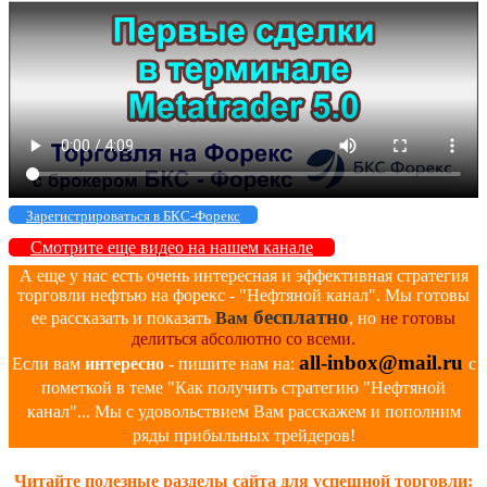
Зарегистрироваться в БКС-Форекс
Смотрите еще видео на нашем канале
А еще у нас есть очень интересная и эффективная стратегия
торговли нефтью на форекс - "Нефтяной канал". Мы готовы
бесплатно
ее рассказать и показать
Вам
, но
не готовы
делиться абсолютно со всеми.
all-inbox@mail.ru
Если вам
интересно
- пишите нам на:
с
пометкой в теме "Как получить стратегию "Нефтяной
канал"... Мы с удовольствием Вам расскажем и пополним
ряды прибыльных трейдеров!
Читайте полезные разделы сайта для успешной торговли: