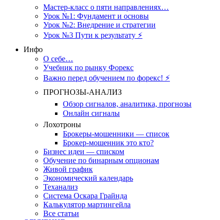
Мастер-класс о пяти направлениях…
Урок №1: Фундамент и основы
Урок №2: Внедрение и стратегии
Урок №3 Пути к результату ⚡️
Инфо
О себе…
Учебник по рынку Форекс
Важно перед обучением по форекс! ⚡
ПРОГНОЗЫ-АНАЛИЗ
Обзор сигналов, аналитика, прогнозы
Онлайн сигналы
Лохотроны
Брокеры-мошенники — список
Брокер-мошенник это кто?
Бизнес идеи — списком
Обучение по бинарным опционам
Живой график
Экономический календарь
Теханализ
Система Оскара Грайнда
Калькулятор мартингейла
Все статьи