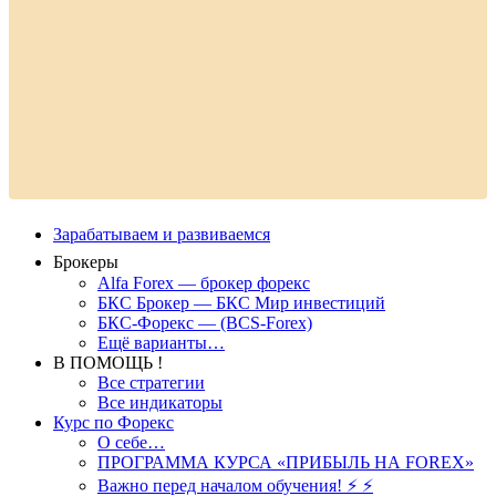
Зарабатываем и развиваемся
Брокеры
Alfa Forex — брокер форекс
БКС Брокер — БКС Мир инвестиций
БКС-Форекс — (BCS-Forex)
Ещё варианты…
В ПОМОЩЬ !
Все стратегии
Все индикаторы
Курс по Форекс
О себе…
ПРОГРАММА КУРСА «ПРИБЫЛЬ НА FOREX»
Важно перед началом обучения! ⚡ ⚡