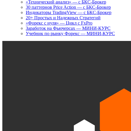
«Технический анализ» — с БКС-Брокер
30 паттернов Price Action — с БКС-Брокер
Индикаторы TradingView — с БКС-Брокер
20+ Простых и Надежных Стратегий
«Форекс с нуля» — Цикл с FxPro
Заработок на Фьючерсах — МИНИ-КУРС
Учебник по рынку Форекс — МИНИ-КУРС