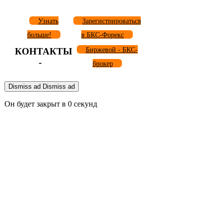
Узнать
Зарегистрироваться
больше!
в БКС-Форекс
КОНТАКТЫ
Биржевой - БКС-
-
брокер
Dismiss ad
Dismiss ad
Он будет закрыт в
0
секунд