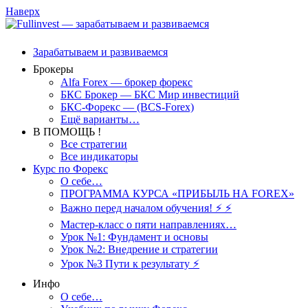
Наверх
Зарабатываем и развиваемся
Брокеры
Alfa Forex — брокер форекс
БКС Брокер — БКС Мир инвестиций
БКС-Форекс — (BCS-Forex)
Ещё варианты…
В ПОМОЩЬ !
Все стратегии
Все индикаторы
Курс по Форекс
О себе…
ПРОГРАММА КУРСА «ПРИБЫЛЬ НА FOREX»
Важно перед началом обучения! ⚡ ⚡
Мастер-класс о пяти направлениях…
Урок №1: Фундамент и основы
Урок №2: Внедрение и стратегии
Урок №3 Пути к результату ⚡️
Инфо
О себе…