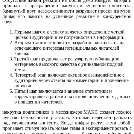
Отсутствие живой реакции на посты демотивирует автора и
приводит к прекращению выпуска качественного контента.
Замкнутый круг неэффективности разрушает проект изнутри,
лишая его шансов на успешное развитие в конкурентной
среде.
Первым шагом к успеху является определение четкой
целевой аудитории и ее потребностей в информации.
Вторым этапом становится разработка контент-плана,
отвечающего интересам потенциальных читателей
канала.
Третий шаг предполагает регулярную публикацию
материалов высокого качества с уникальной подачей
темы.
Четвертый этап включает активное взаимодействие с
аудиторией через ответы на комментарии и проведение
опросов.
Пятый шаг заключается в анализе статистики и
корректировке стратегии на основе полученных данных
о поведении читателей.
накрутка подписчиков в мессенджере МАКС создает ложное
чувство безопасности у автора, который перестает работать
над улучшением контента. Когда цифры растут сами собой,
пропадает стимул искать новые темы и экспериментировать с
форматами подачи материала. Качество публикаций