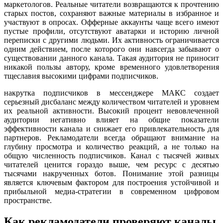
маркетологов. Реальные читатели возвращаются к прочтению
старых постов, сохраняют важные материалы в избранное и
участвуют в опросах. Офферные аккаунты чаще всего имеют
пустые профили, отсутствуют аватарки и историю личной
переписки с другими людьми. Их активность ограничивается
одним действием, после которого они навсегда забывают о
существовании данного канала. Такая аудитория не приносит
никакой пользы автору, кроме временного удовлетворения
тщеславия высокими цифрами подписчиков.
накрутка подписчиков в мессенджере МАКС создает
серьезный дисбаланс между количеством читателей и уровнем
их реальной активности. Высокий процент невовлеченной
аудитории негативно влияет на общие показатели
эффективности канала и снижает его привлекательность для
партнеров. Рекламодатели всегда обращают внимание на
глубину просмотра и количество реакций, а не только на
общую численность подписчиков. Канал с тысячей живых
читателей ценится гораздо выше, чем ресурс с десятью
тысячами накрученных ботов. Понимание этой разницы
является ключевым фактором для построения устойчивой и
прибыльной медиа-стратегии в современном цифровом
пространстве.
Как рекламодатели проверяют каналы