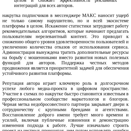
целом и снижает эффективность рекламных
интеграций для всех авторов.
накрутка подписчиков в мессенджере МАКС наносит ущерб
не только самому нарушителю, но и всей экосистеме
платформы в целом. Искажение статистики затрудняет работу
рекомендательных алгоритмов, которые начинают предлагать
пользователям нерелевантный контент. Это приводит к
снижению общего уровня удовлетворенности пользователей и
увеличению количества отказов от использования сервиса.
Администрация вынуждена тратить дополнительные ресурсы
на борьбу с мошенниками вместо развития новых полезных
функций для авторов. Поддержка честных методов
продвижения является приоритетной задачей для обеспечения
устойчивого развития платформы.
Репутация автора играет ключевую роль в долгосрочном
успехе любого медиа-проекта в цифровом пространстве.
Участие в схемах по накрутке быстро становится известным в
профессиональном сообществе маркетологов и блогеров.
Черная метка недобросовестного партнера закрывает двери к
сотрудничеству с крупными брендами и агентствами.
Восстановление доброго имени требует много времени и
усилий, включая публичные извинения и демонстрацию
изменения подхода к работе. Лучше изначально строить
проект на честных принципах, чем потом исправлять ошибки