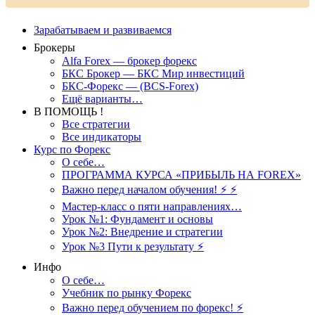
Зарабатываем и развиваемся
Брокеры
Alfa Forex — брокер форекс
БКС Брокер — БКС Мир инвестиций
БКС-Форекс — (BCS-Forex)
Ещё варианты…
В ПОМОЩЬ !
Все стратегии
Все индикаторы
Курс по Форекс
О себе…
ПРОГРАММА КУРСА «ПРИБЫЛЬ НА FOREX»
Важно перед началом обучения! ⚡ ⚡
Мастер-класс о пяти направлениях…
Урок №1: Фундамент и основы
Урок №2: Внедрение и стратегии
Урок №3 Пути к результату ⚡️
Инфо
О себе…
Учебник по рынку Форекс
Важно перед обучением по форекс! ⚡