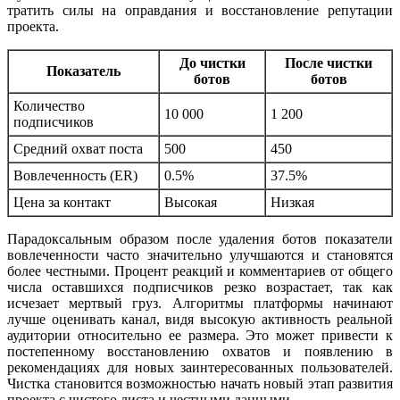
тратить силы на оправдания и восстановление репутации
проекта.
До чистки
После чистки
Показатель
ботов
ботов
Количество
10 000
1 200
подписчиков
Средний охват поста
500
450
Вовлеченность (ER)
0.5%
37.5%
Цена за контакт
Высокая
Низкая
Парадоксальным образом после удаления ботов показатели
вовлеченности часто значительно улучшаются и становятся
более честными. Процент реакций и комментариев от общего
числа оставшихся подписчиков резко возрастает, так как
исчезает мертвый груз. Алгоритмы платформы начинают
лучше оценивать канал, видя высокую активность реальной
аудитории относительно ее размера. Это может привести к
постепенному восстановлению охватов и появлению в
рекомендациях для новых заинтересованных пользователей.
Чистка становится возможностью начать новый этап развития
проекта с чистого листа и честными данными.