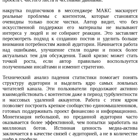
накрутка подписчиков в мессенджере МАКС маскирует
реальные проблемы с контентом, которые становятся
очевидны только после чистки. Автор видит, что без
искусственной поддержки его материалы не вызывают
интереса у людей и не собирают реакции. Это заставляет
пересмотреть подход к созданию постов и уделить больше
внимания потребностям живой аудитории. Начинается работа
над ошибками, улучшение стиля подачи и поиск более
актуальных тем для обсуждения. Такой кризис может стать
точкой роста, если автор правильно воспользуется
полученными инсайтами и изменит стратегию.
Технический анализ падения статистики помогает понять
структуру аудитории и выделить ядро самых лояльных
читателей канала. Эти пользователи продолжают активно
взаимодействовать с контентом даже в период турбулентности
и массовых удалений аккаунтов. Работа с этим ядром
позволяет построить крепкое сообщество единомышленников,
готовых поддерживать проект финансово и информационно.
Монетизация небольшой, но преданной аудитории часто
оказывается более эффективной, чем попытки заработать на
миллионах ботов. Истинная ценность медиа-актива
заключается в качестве связей с аудиторией, а не в количестве
цифр в профиле.