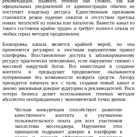
рекомендации. Выявить теневой бан сложно, так как
официальных уведомлений от администрации обычно не
поступает владельцу ресурса. Единственным признаком
становится резкое падение охватов и отсутствие притока
новых читателей из поиска или каталогов. Вывести канал из
такого состояния крайне трудно и требует полного отказа от
любых серых методов продвижения.
Блокировка канала является крайней мерой, но она
применяется регулярно к злостным нарушителям правил
платформы. Восстановление доступа к заблокированному
ресурсу практически невозможно, если нарушение связано с
массовой накруткой ботов. Все инвестиции в создание
контента и предыдущее продвижение оказываются
потерянными без возможности возврата средств. Автору
приходится начинать все с нуля, создавая новый канал и
заново завоевывая доверие аудитории и рекламодателей. Риск
потери бизнеса делает использование теневых методов
абсолютно неоправданным с экономической точки зрения.
Честная конкуренция способствует развитию
качественного контента и улучшению
пользовательского опыта для всех участников
экосистемы мессенджера. Нарушение этих
принципов подрывает доверие к платформе в