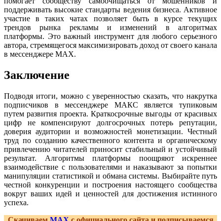
помогает сообществу самоочищаться от мошенников и
поддерживать высокие стандарты ведения бизнеса. Активное
участие в таких чатах позволяет быть в курсе текущих
трендов рынка рекламы и изменений в алгоритмах
платформы. Это важный инструмент для любого серьезного
автора, стремящегося максимизировать доход от своего канала
в мессенджере MAX.
Заключение
Подводя итоги, можно с уверенностью сказать, что накрутка
подписчиков в мессенджере МАКС является тупиковым
путем развития проекта. Краткосрочные выгоды от красивых
цифр не компенсируют долгосрочных потерь репутации,
доверия аудитории и возможностей монетизации. Честный
труд по созданию качественного контента и органическому
привлечению читателей приносит стабильный и устойчивый
результат. Алгоритмы платформы поощряют искреннее
взаимодействие с пользователями и наказывают за попытки
манипуляции статистикой и обмана системы. Выбирайте путь
честной конкуренции и построения настоящего сообщества
вокруг ваших идей и ценностей для достижения истинного
успеха.
Скачиваем
MAX
с официального сайта и подписываемся