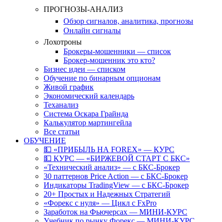
ПРОГНОЗЫ-АНАЛИЗ
Обзор сигналов, аналитика, прогнозы
Онлайн сигналы
Лохотроны
Брокеры-мошенники — список
Брокер-мошенник это кто?
Бизнес идеи — списком
Обучение по бинарным опционам
Живой график
Экономический календарь
Теханализ
Система Оскара Грайнда
Калькулятор мартингейла
Все статьи
ОБУЧЕНИЕ
💵 «ПРИБЫЛЬ НА FOREX» — КУРС
💵 КУРС — «БИРЖЕВОЙ СТАРТ С БКС»
«Технический анализ» — с БКС-Брокер
30 паттернов Price Action — с БКС-Брокер
Индикаторы TradingView — с БКС-Брокер
20+ Простых и Надежных Стратегий
«Форекс с нуля» — Цикл с FxPro
Заработок на Фьючерсах — МИНИ-КУРС
Учебник по рынку Форекс — МИНИ-КУРС