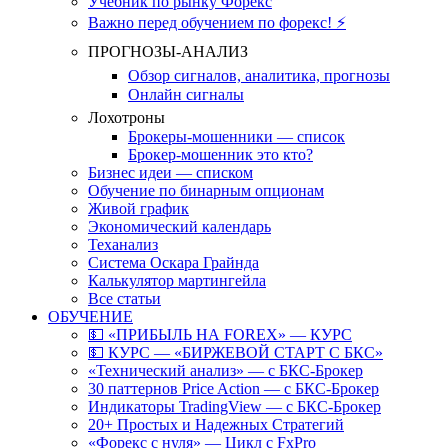
Учебник по рынку Форекс
Важно перед обучением по форекс! ⚡
ПРОГНОЗЫ-АНАЛИЗ
Обзор сигналов, аналитика, прогнозы
Онлайн сигналы
Лохотроны
Брокеры-мошенники — список
Брокер-мошенник это кто?
Бизнес идеи — списком
Обучение по бинарным опционам
Живой график
Экономический календарь
Теханализ
Система Оскара Грайнда
Калькулятор мартингейла
Все статьи
ОБУЧЕНИЕ
💵 «ПРИБЫЛЬ НА FOREX» — КУРС
💵 КУРС — «БИРЖЕВОЙ СТАРТ С БКС»
«Технический анализ» — с БКС-Брокер
30 паттернов Price Action — с БКС-Брокер
Индикаторы TradingView — с БКС-Брокер
20+ Простых и Надежных Стратегий
«Форекс с нуля» — Цикл с FxPro