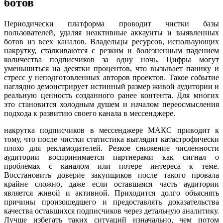
ботов
Периодически платформа проводит чистки базы
пользователей, удаляя неактивные аккаунты и выявленных
ботов из всех каналов. Владельцы ресурсов, использующих
накрутку, сталкиваются с резким и болезненным падением
количества подписчиков за одну ночь. Цифры могут
уменьшиться на десятки процентов, что вызывает панику и
стресс у неподготовленных авторов проектов. Такое событие
наглядно демонстрирует истинный размер живой аудитории и
реальную ценность созданного ранее контента. Для многих
это становится холодным душем и началом переосмысления
подхода к развитию своего канала в мессенджере.
накрутка подписчиков в мессенджере МАКС приводит к
тому, что после чистки статистика выглядит катастрофически
плохо для рекламодателей. Резкое снижение численности
аудитории воспринимается партнерами как сигнал о
проблемах с каналом или потере интереса к теме.
Восстановить доверие закупщиков после такого провала
крайне сложно, даже если оставшаяся часть аудитории
является живой и активной. Приходится долго объяснять
причины произошедшего и предоставлять доказательства
качества оставшихся подписчиков через детальную аналитику.
Лучше избегать таких ситуаций изначально, чем потом