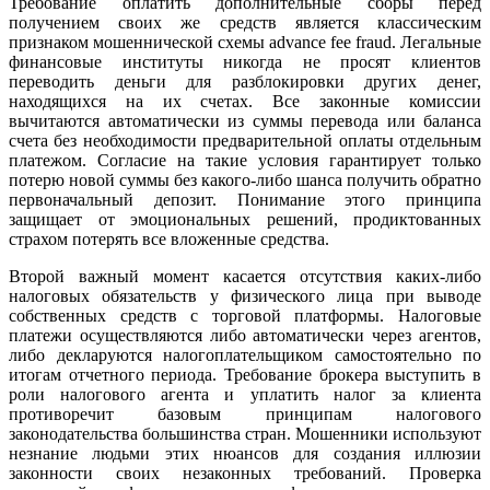
Требование оплатить дополнительные сборы перед
получением своих же средств является классическим
признаком мошеннической схемы advance fee fraud. Легальные
финансовые институты никогда не просят клиентов
переводить деньги для разблокировки других денег,
находящихся на их счетах. Все законные комиссии
вычитаются автоматически из суммы перевода или баланса
счета без необходимости предварительной оплаты отдельным
платежом. Согласие на такие условия гарантирует только
потерю новой суммы без какого-либо шанса получить обратно
первоначальный депозит. Понимание этого принципа
защищает от эмоциональных решений, продиктованных
страхом потерять все вложенные средства.
Второй важный момент касается отсутствия каких-либо
налоговых обязательств у физического лица при выводе
собственных средств с торговой платформы. Налоговые
платежи осуществляются либо автоматически через агентов,
либо декларуются налогоплательщиком самостоятельно по
итогам отчетного периода. Требование брокера выступить в
роли налогового агента и уплатить налог за клиента
противоречит базовым принципам налогового
законодательства большинства стран. Мошенники используют
незнание людьми этих нюансов для создания иллюзии
законности своих незаконных требований. Проверка