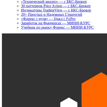
«Технический анализ» — с БКС-Брокер
30 паттернов Price Action — с БКС-Брокер
Индикаторы TradingView — с БКС-Брокер
20+ Простых и Надежных Стратегий
«Форекс с нуля» — Цикл с FxPro
Заработок на Фьючерсах — МИНИ-КУРС
Учебник по рынку Форекс — МИНИ-КУРС