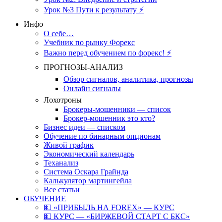
Урок №3 Пути к результату ⚡️
Инфо
О себе…
Учебник по рынку Форекс
Важно перед обучением по форекс! ⚡
ПРОГНОЗЫ-АНАЛИЗ
Обзор сигналов, аналитика, прогнозы
Онлайн сигналы
Лохотроны
Брокеры-мошенники — список
Брокер-мошенник это кто?
Бизнес идеи — списком
Обучение по бинарным опционам
Живой график
Экономический календарь
Теханализ
Система Оскара Грайнда
Калькулятор мартингейла
Все статьи
ОБУЧЕНИЕ
💵 «ПРИБЫЛЬ НА FOREX» — КУРС
💵 КУРС — «БИРЖЕВОЙ СТАРТ С БКС»