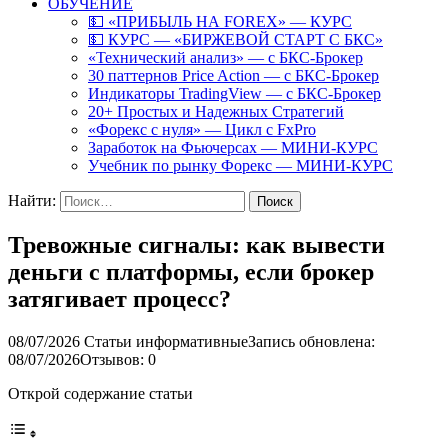
ОБУЧЕНИЕ
💵 «ПРИБЫЛЬ НА FOREX» — КУРС
💵 КУРС — «БИРЖЕВОЙ СТАРТ С БКС»
«Технический анализ» — с БКС-Брокер
30 паттернов Price Action — с БКС-Брокер
Индикаторы TradingView — с БКС-Брокер
20+ Простых и Надежных Стратегий
«Форекс с нуля» — Цикл с FxPro
Заработок на Фьючерсах — МИНИ-КУРС
Учебник по рынку Форекс — МИНИ-КУРС
Найти:
Тревожные сигналы: как вывести
деньги с платформы, если брокер
затягивает процесс?
08/07/2026
Статьи информативные
Запись обновлена:
08/07/2026
Отзывов: 0
Открой содержание статьи