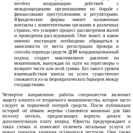
involves координацию действий с
международными организациями по борьбе с
финансовыми преступлениями и регуляторами.
Юридические фирмы имеют налаженные
контакты с компетентными органами в различных
странах, что ускоряет процесс рассмотрения жалоб
и проведения расследований. Они знают, в какие
именно инстанции необходимо обращаться в
зависимости от места регистрации брокера и
способа перевода средств.这种 координированный
подход создает максимальное давление на
мошенников, вынуждая их идти на переговоры о
возврате части или всей суммы. Без такого уровня
взаимодействия шансы на успех существенно
снижаются из-за бюрократических барьеров между
государствами.
Четвертое направление работы специалистов включает
защиту клиента от вторичного мошенничества, которое часто
следует за первичной потерей средств. После публикации
историй об обмане жертвы становятся мишенью для fake
recovery services, предлагающих вернуть деньги за
дополнительную плату вперед. Юристы предупреждают о
таких схемах и помогают отличить легальные услуги от
новых попыток хищения оставшихся ресурсов. Они также