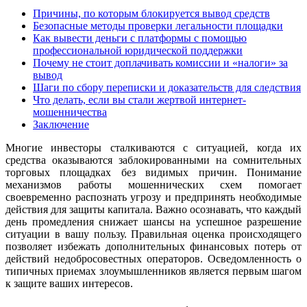
Причины, по которым блокируется вывод средств
Безопасные методы проверки легальности площадки
Как вывести деньги с платформы с помощью
профессиональной юридической поддержки
Почему не стоит доплачивать комиссии и «налоги» за
вывод
Шаги по сбору переписки и доказательств для следствия
Что делать, если вы стали жертвой интернет-
мошенничества
Заключение
Многие инвесторы сталкиваются с ситуацией, когда их
средства оказываются заблокированными на сомнительных
торговых площадках без видимых причин. Понимание
механизмов работы мошеннических схем помогает
своевременно распознать угрозу и предпринять необходимые
действия для защиты капитала. Важно осознавать, что каждый
день промедления снижает шансы на успешное разрешение
ситуации в вашу пользу. Правильная оценка происходящего
позволяет избежать дополнительных финансовых потерь от
действий недобросовестных операторов. Осведомленность о
типичных приемах злоумышленников является первым шагом
к защите ваших интересов.