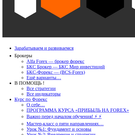
Зарабатываем и развиваемся
Брокеры
Alfa Forex — брокер форекс
БКС Брокер — БКС Мир инвестиций
БКС-Форекс — (BCS-Forex)
Ещё варианты…
В ПОМОЩЬ !
Все стратегии
Все индикаторы
Курс по Форекс
О себе…
ПРОГРАММА КУРСА «ПРИБЫЛЬ НА FOREX»
Важно перед началом обучения! ⚡ ⚡
Мастер-класс о пяти направлениях…
Урок №1: Фундамент и основы
Урок №2: Внедрение и стратегии