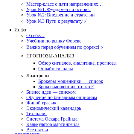
Мастер-класс о пяти направлениях…
Урок №1: Фундамент и основы
Урок №2: Внедрение и стратегии
Урок №3 Пути к результату ⚡️
Инфо
О себе…
Учебник по рынку Форекс
Важно перед обучением по форекс! ⚡
ПРОГНОЗЫ-АНАЛИЗ
Обзор сигналов, аналитика, прогнозы
Онлайн сигналы
Лохотроны
Брокеры-мошенники — список
Брокер-мошенник это кто?
Бизнес идеи — списком
Обучение по бинарным опционам
Живой график
Экономический календарь
Теханализ
Система Оскара Грайнда
Калькулятор мартингейла
Все статьи