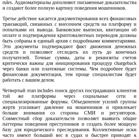
rules. Аудиоматериалы дополняют письменные доказательства
и создают более полную картину поведения мошенников.
Третье действие касается документирования всех финансовых
транзакций, связанных с внесением средств на платформу и
попытками их вывода. Банковские выписки, квитанции об
оплате и подтверждения криптовалютных переводов должны
быть собраны в единый архив с подробными комментариями.
Эти документы подтверждают факт движения денежных
средств и позволяют отследить их путь до конечных
получателей. Точные суммы, даты и реквизиты счетов
критически важны для инициирования процедур chargeback
через банки или платежные системы. Чем подробнее будет
финансовая документация, тем проще специалистам будет
работать с вашим делом.
Четвертый этап includes поиск других пострадавших клиентов
той же платформы через социальные сети и
специализированные форумы. Объединение усилий группы
жертв усиливает давление на мошенников и привлекает
больше внимания со стороны СМИ и регуляторов.
Совместный сбор доказательств позволяет выявить общие
паттерны поведения преступников и создать более мощную
базу для юридического преследования. Коллективные иски
часто имеют больший вес в судах и быстрее приводят к