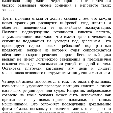
налоговой информации через официальные источники
быстро развеивает любые сомнения в неправоте таких
запросов.
Третья причина отказа от доплат связана с тем, что каждая
новая транзакция расширяет цифровой след жертвы и
облегчает мошенникам ее дальнейшую эксплуатацию.
Получив подтверждение готовности клиента платить,
злоумышленники понимают, что имеют дело с человеком,
склонным поддаваться на уговоры под давлением. Это
провоцирует серию новых требований под разными
предлогами, каждый из которых будет сопровождаться
обещаниями скорого решения вопроса. Бесконечный цикл
выплат не имеет логического завершения и предназначен
исключительно для максимизации ущерба от одной жертвы.
Остановка платежей разрывает эту цепь и лишает
мошенников основного инструмента манипуляции сознанием.
Четвертый аспект заключается в том, что оплата фиктивных
комиссий не улучшает правовую позицию клиента в глазах
настоящих регуляторов или судов. Напротив, добровольное
согласие на такие условия может быть истолковано как
признание validity новых правил площадки, навязанных
мошенниками. Это осложняет последующее доказывание
факта обмана, поскольку появляется запись о совершении